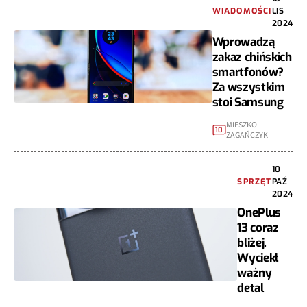
WIADOMOŚCI
LIS
2024
Wprowadzą
zakaz chińskich
smartfonów?
Za wszystkim
stoi Samsung
MIESZKO
10
ZAGAŃCZYK
10
SPRZĘT
PAŹ
2024
OnePlus
13 coraz
bliżej.
Wyciekł
ważny
detal