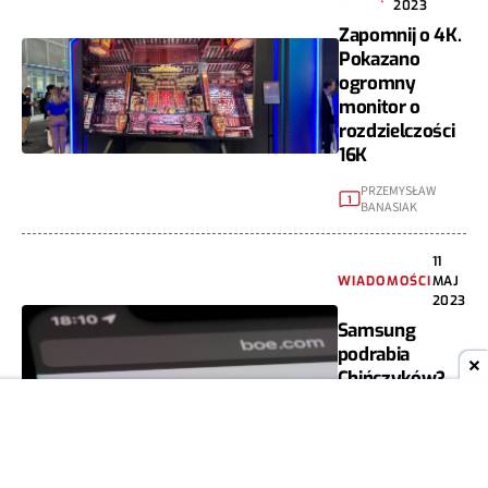
2023
Zapomnij o 4K.
Pokazano
ogromny
monitor o
rozdzielczości
16K
PRZEMYSŁAW
1
BANASIAK
11
WIADOMOŚCI
MAJ
2023
Samsung
podrabia
Chińczyków?
BOE idzie do
sądu
MICHAŁ ŚWIECH
3