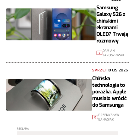
Samsung
Galaxy S26 z
chińskimi
ekranami
OLED? Trwają
rozmowy
DAMIAN
2
JAROSZEWSKI
SPRZĘT
19 LIS 2025
Chińska
technologia to
porażka. Apple
musiało wrócić
do Samsunga
PRZEMYSŁAW
0
BANASIAK