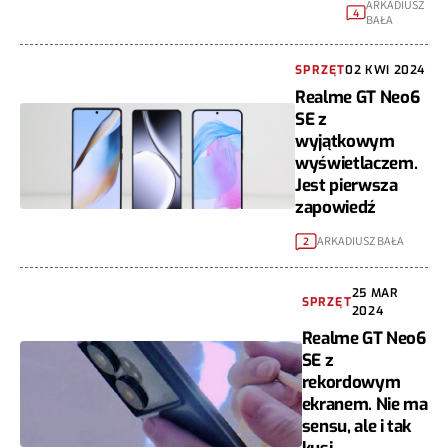
ARKADIUSZ
4
BAŁA
SPRZĘT
02 KWI 2024
Realme GT Neo6
SE z
wyjątkowym
wyświetlaczem.
Jest pierwsza
zapowiedź
ARKADIUSZ BAŁA
2
25 MAR
SPRZĘT
2024
Realme GT Neo6
SE z
rekordowym
ekranem. Nie ma
sensu, ale i tak