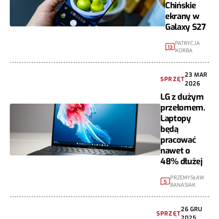
Chińskie
ekrany w
Galaxy S27
PATRYCJA
13
KORBA
23 MAR
SPRZĘT
2026
LG z dużym
przełomem.
Laptopy
będą
pracować
nawet o
48% dłużej
PRZEMYSŁAW
5
BANASIAK
26 GRU
SPRZĘT
2025