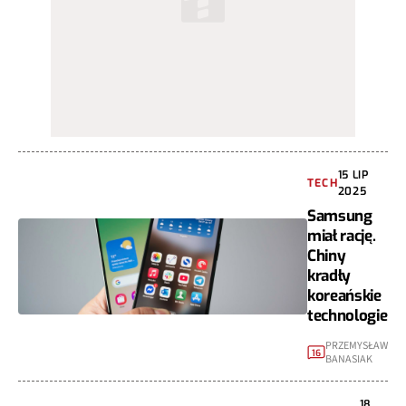
15 LIP
TECH
2025
Samsung
miał rację.
Chiny
kradły
koreańskie
technologie
PRZEMYSŁAW
16
BANASIAK
18