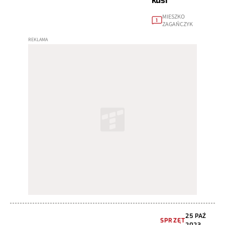
kusi
MIESZKO
1
ZAGAŃCZYK
25 PAŹ
SPRZĘT
2023