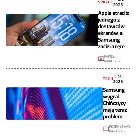
SPRZĘT
2025
Apple straciło
jednego z
dostawców
ekranów, a
Samsung
zaciera ręce
PAWEŁ
0
MARETYCZ
13 SIE
TECH
2025
Samsung
wygrał.
Chińczycy
mają teraz
problem
PRZEMYSŁAW
1
BANASIAK