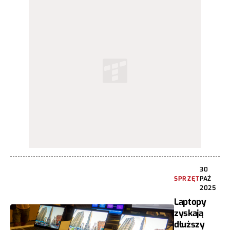
30
SPRZĘT
PAŹ
2025
Laptopy
zyskają
dłuższy