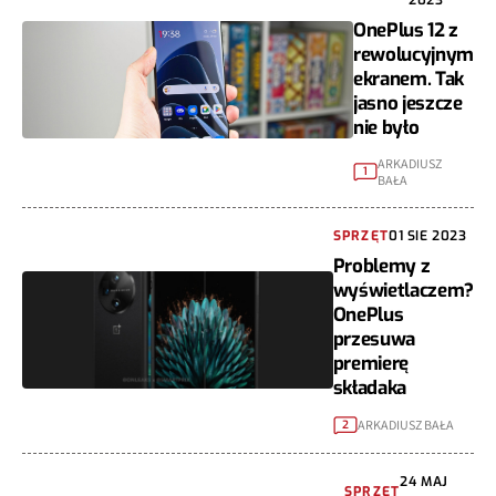
OnePlus 12 z
rewolucyjnym
ekranem. Tak
jasno jeszcze
nie było
ARKADIUSZ
1
BAŁA
SPRZĘT
01 SIE 2023
Problemy z
wyświetlaczem?
OnePlus
przesuwa
premierę
składaka
ARKADIUSZ BAŁA
2
24 MAJ
SPRZĘT