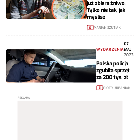
już zbiera żniwo.
Tylko nie tak, jak
myślisz
MARIAN SZUTIAK
0
07
WYDARZENIA
MAJ
2023
Polska policja
zgubiła sprzęt
za 200 tys. zł
PIOTR URBANIAK
5