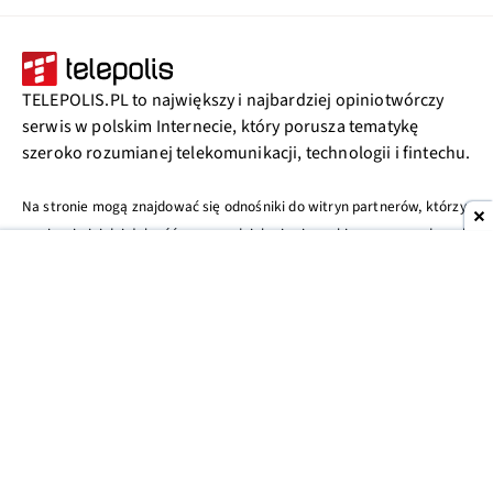
TELEPOLIS.PL to największy i najbardziej opiniotwórczy
serwis w polskim Internecie, który porusza tematykę
szeroko rozumianej telekomunikacji, technologii i fintechu.
Na stronie mogą znajdować się odnośniki do witryn partnerów, którzy
wspierają jej działalność poprzez dzielenie się zyskiem ze sprzedanych
produktów. Więcej informacji w
polityce prywatności
.
MENU
NASZE STRONY
Wiadomości
Rozrywka
Meczyki.pl
Tech
Rankingi
PPE.pl
Publicystyka
Telefony
Bet.pl
Fintech
Forum