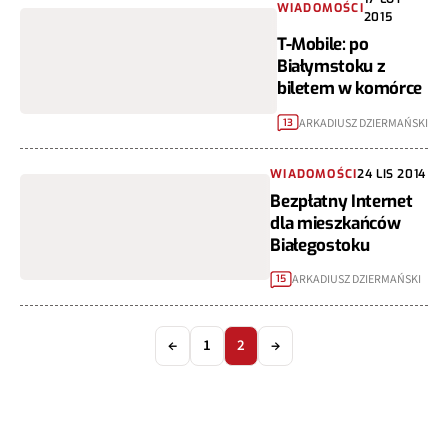
WIADOMOŚCI
2015
T-Mobile: po
Białymstoku z
biletem w komórce
ARKADIUSZ DZIERMAŃSKI
13
WIADOMOŚCI
24 LIS 2014
Bezpłatny Internet
dla mieszkańców
Białegostoku
ARKADIUSZ DZIERMAŃSKI
15
←
1
2
→