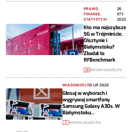
PRAWO,
26
FINANSE,
STY
STATYSTYKI
2022
Kto ma najszybsze
5G w Trójmieście,
Olsztynie i
Białymstoku?
Zbadał to
RFBenchmark
MIESZKO ZAGAŃCZYK
10
WIADOMOŚCI
10 LIP 2020
Głosuj w wyborach i
wygrywaj smartfony
Samsung Galaxy A30s. W
Białymstoku...
MIESZKO ZAGAŃCZYK
2