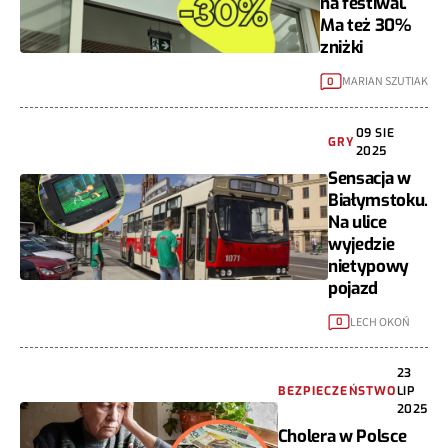
na festiwal.
Ma też 30%
zniżki
MARIAN SZUTIAK
0
09 SIE
GRY
2025
Sensacja w
Białymstoku.
Na ulice
wyjedzie
nietypowy
pojazd
LECH OKOŃ
0
23
BEZPIECZEŃSTWO
LIP
2025
Cholera w Polsce