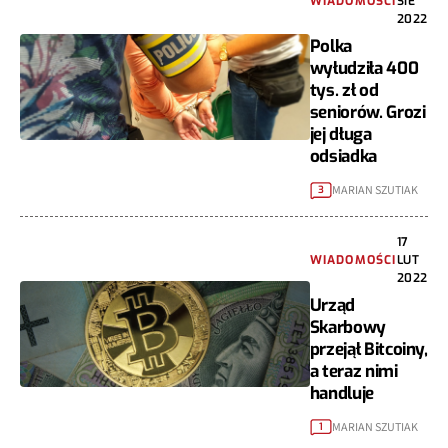
WIADOMOŚCI
SIE
2022
Polka
wyłudziła 400
tys. zł od
seniorów. Grozi
jej długa
odsiadka
MARIAN SZUTIAK
3
17
WIADOMOŚCI
LUT
2022
Urząd
Skarbowy
przejął Bitcoiny,
a teraz nimi
handluje
MARIAN SZUTIAK
1