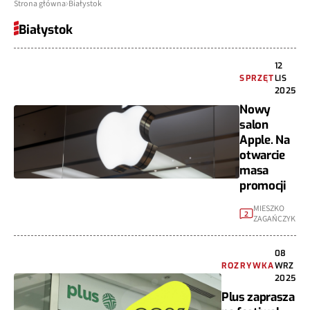
Strona główna
Białystok
Białystok
12
SPRZĘT
LIS
2025
Nowy
salon
Apple. Na
otwarcie
masa
promocji
MIESZKO
2
ZAGAŃCZYK
08
ROZRYWKA
WRZ
2025
Plus zaprasza