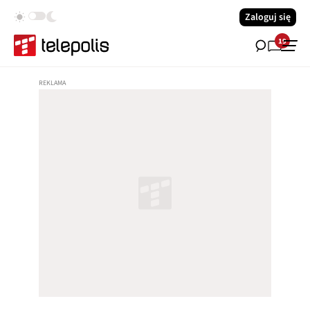
Zaloguj się
19