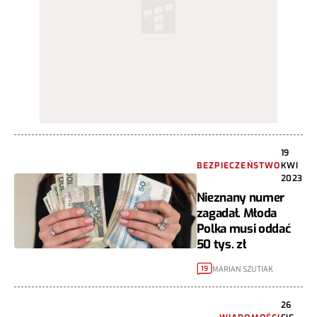
19
BEZPIECZEŃSTWO
KWI
2023
Nieznany numer
zagadał. Młoda
Polka musi oddać
50 tys. zł
MARIAN SZUTIAK
19
26