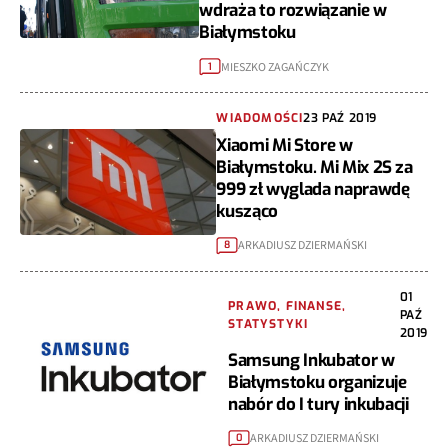
wdraża to rozwiązanie w
Białymstoku
MIESZKO ZAGAŃCZYK
1
WIADOMOŚCI
23 PAŹ 2019
Xiaomi Mi Store w
Białymstoku. Mi Mix 2S za
999 zł wyglada naprawdę
kusząco
ARKADIUSZ DZIERMAŃSKI
8
01
PRAWO, FINANSE,
PAŹ
STATYSTYKI
2019
Samsung Inkubator w
Białymstoku organizuje
nabór do I tury inkubacji
ARKADIUSZ DZIERMAŃSKI
0