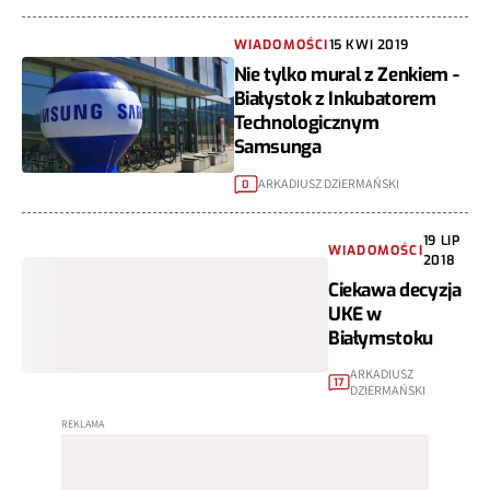
WIADOMOŚCI
15 KWI 2019
Nie tylko mural z Zenkiem -
Białystok z Inkubatorem
Technologicznym
Samsunga
ARKADIUSZ DZIERMAŃSKI
0
19 LIP
WIADOMOŚCI
2018
Ciekawa decyzja
UKE w
Białymstoku
ARKADIUSZ
17
DZIERMAŃSKI