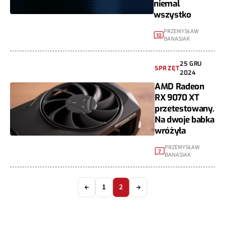
niemal
wszystko
PRZEMYSŁAW
10
BANASIAK
25 GRU
SPRZĘT
2024
AMD Radeon
RX 9070 XT
przetestowany.
Na dwoje babka
wróżyła
PRZEMYSŁAW
7
BANASIAK
←
1
2
→