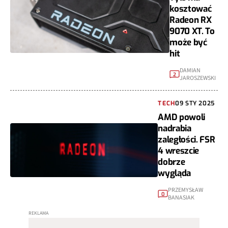
kosztować
Radeon RX
9070 XT. To
może być
hit
DAMIAN
2
JAROSZEWSKI
TECH
09 STY 2025
AMD powoli
nadrabia
zaległości. FSR
4 wreszcie
dobrze
wygląda
PRZEMYSŁAW
0
BANASIAK