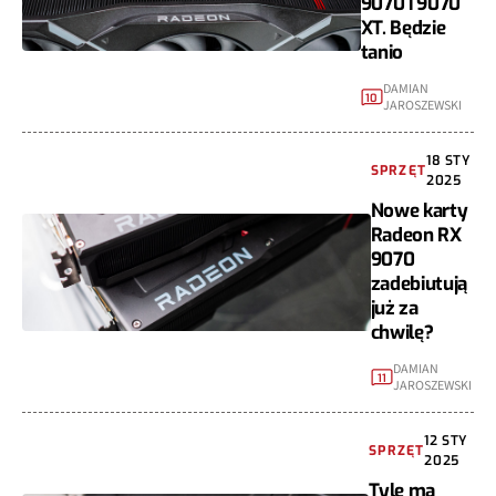
9070 i 9070
XT. Będzie
tanio
DAMIAN
10
JAROSZEWSKI
18 STY
SPRZĘT
2025
Nowe karty
Radeon RX
9070
zadebiutują
już za
chwilę?
DAMIAN
11
JAROSZEWSKI
12 STY
SPRZĘT
2025
Tyle ma