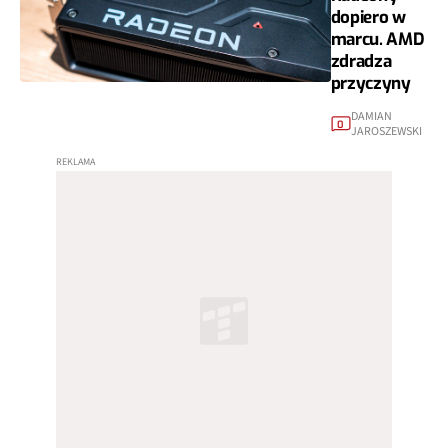
dopiero w
marcu. AMD
zdradza
przyczyny
DAMIAN
0
JAROSZEWSKI