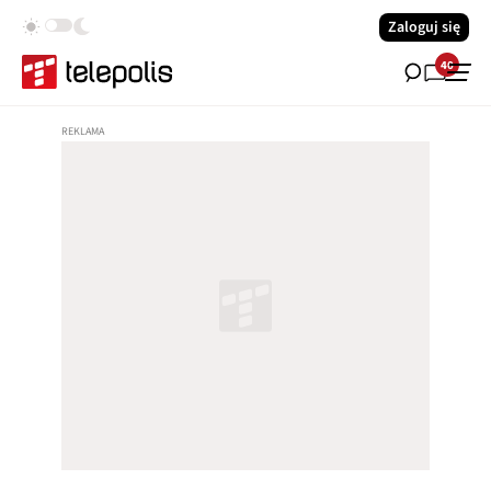
Zaloguj się
40