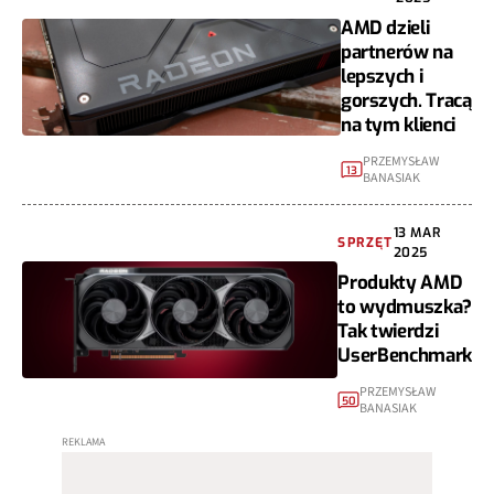
AMD dzieli
partnerów na
lepszych i
gorszych. Tracą
na tym klienci
PRZEMYSŁAW
13
BANASIAK
13 MAR
SPRZĘT
2025
Produkty AMD
to wydmuszka?
Tak twierdzi
UserBenchmark
PRZEMYSŁAW
50
BANASIAK