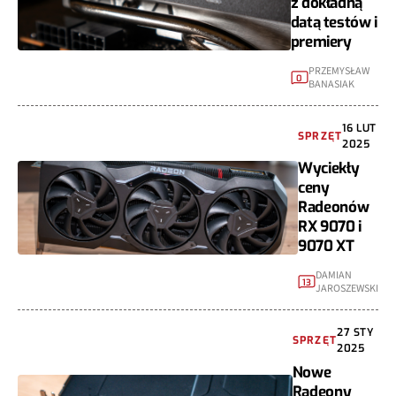
z dokładną
datą testów i
premiery
PRZEMYSŁAW
0
BANASIAK
16 LUT
SPRZĘT
2025
Wyciekły
ceny
Radeonów
RX 9070 i
9070 XT
DAMIAN
13
JAROSZEWSKI
27 STY
SPRZĘT
2025
Nowe
Radeony