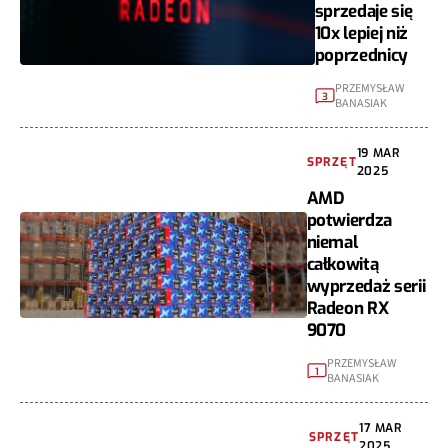
sprzedaje się
10x lepiej niż
poprzednicy
PRZEMYSŁAW
3
BANASIAK
19 MAR
SPRZĘT
2025
AMD
potwierdza
niemal
całkowitą
wyprzedaż serii
Radeon RX
9070
PRZEMYSŁAW
1
BANASIAK
17 MAR
SPRZĘT
2025