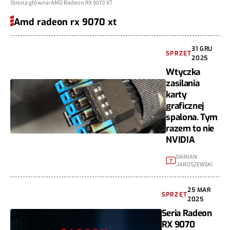
Strona główna
AMD Radeon RX 9070 XT
Amd radeon rx 9070 xt
31 GRU
SPRZĘT
2025
Wtyczka
zasilania
karty
graficznej
spalona. Tym
razem to nie
NVIDIA
DAMIAN
7
JAROSZEWSKI
25 MAR
SPRZĘT
2025
Seria Radeon
RX 9070