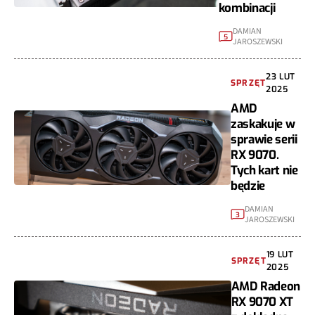
kombinacji
DAMIAN
5
JAROSZEWSKI
23 LUT
SPRZĘT
2025
AMD
zaskakuje w
sprawie serii
RX 9070.
Tych kart nie
będzie
DAMIAN
3
JAROSZEWSKI
19 LUT
SPRZĘT
2025
AMD Radeon
RX 9070 XT