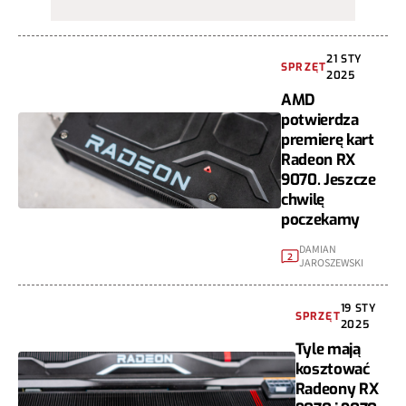
21 STY
SPRZĘT
2025
AMD
potwierdza
premierę kart
Radeon RX
9070. Jeszcze
chwilę
poczekamy
DAMIAN
2
JAROSZEWSKI
19 STY
SPRZĘT
2025
Tyle mają
kosztować
Radeony RX