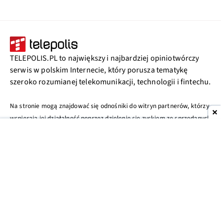
TELEPOLIS.PL to największy i najbardziej opiniotwórczy
serwis w polskim Internecie, który porusza tematykę
szeroko rozumianej telekomunikacji, technologii i fintechu.
Na stronie mogą znajdować się odnośniki do witryn partnerów, którzy
wspierają jej działalność poprzez dzielenie się zyskiem ze sprzedanych
produktów. Więcej informacji w
polityce prywatności
.
MENU
NASZE STRONY
Wiadomości
Rozrywka
Meczyki.pl
Tech
Rankingi
PPE.pl
Publicystyka
Telefony
Bet.pl
Fintech
Forum