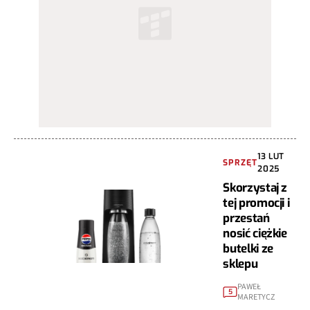
13 LUT
SPRZĘT
2025
Skorzystaj z
tej promocji i
przestań
nosić ciężkie
butelki ze
sklepu
PAWEŁ
5
MARETYCZ