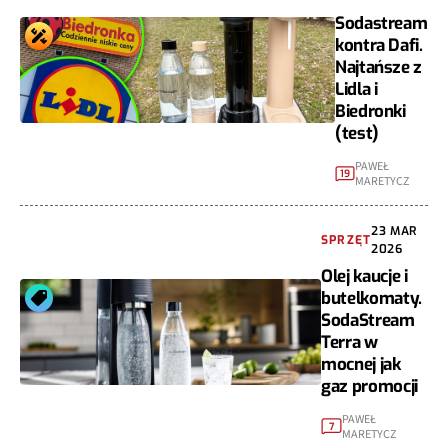
Sodastream
kontra Dafi.
Najtańsze z
Lidla i
Biedronki
(test)
PAWEŁ
19
MARETYCZ
23 MAR
SPRZĘT
2026
Olej kaucje i
butelkomaty.
SodaStream
Terra w
mocnej jak
gaz promocji
PAWEŁ
7
MARETYCZ