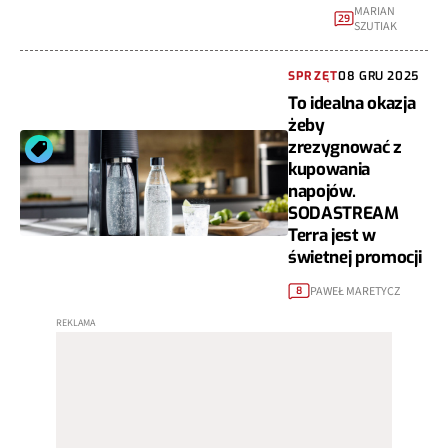
MARIAN
29
SZUTIAK
SPRZĘT
08 GRU 2025
To idealna okazja
żeby
zrezygnować z
kupowania
napojów.
SODASTREAM
Terra jest w
świetnej promocji
PAWEŁ MARETYCZ
8