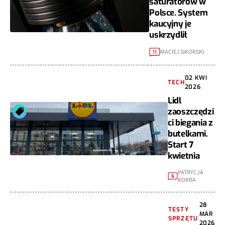
saturatorów w
Polsce. System
kaucyjny je
uskrzydlił
MACIEJ SIKORSKI
11
02 KWI
TECH
2026
Lidl
zaoszczędzi
ci biegania z
butelkami.
Start 7
kwietnia
PATRYCJA
6
KORBA
28
TESTY
MAR
SPRZĘTU
2026