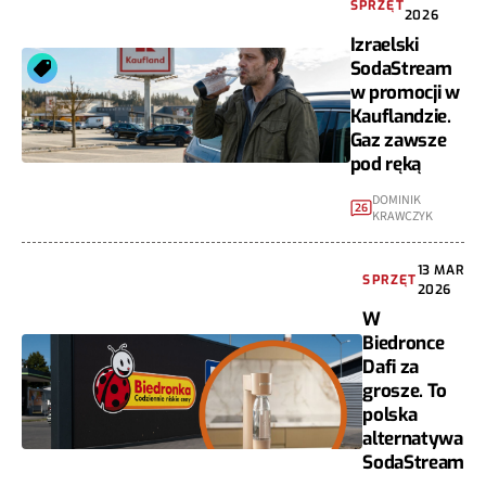
SPRZĘT
2026
Izraelski
SodaStream
w promocji w
Kauflandzie.
Gaz zawsze
pod ręką
DOMINIK
26
KRAWCZYK
13 MAR
SPRZĘT
2026
W
Biedronce
Dafi za
grosze. To
polska
alternatywa
SodaStream