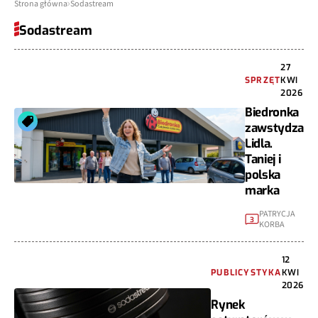
Strona główna
Sodastream
Sodastream
27
SPRZĘT
KWI
2026
Biedronka
zawstydza
Lidla.
Taniej i
polska
marka
PATRYCJA
3
KORBA
12
PUBLICYSTYKA
KWI
2026
Rynek