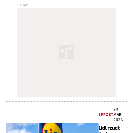
20
SPRZĘT
MAR
2026
Lidl rzucił