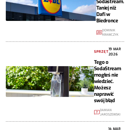
Sodastream.
Taniej niż
Dafi w
Biedronce
DOMINIK
20
KRAWCZYK
19 MAR
SPRZĘT
2026
Tego o
SodaStream
mogłeś nie
wiedzieć.
Możesz
naprawić
swój błąd
DAMIAN
7
JAROSZEWSKI
14 MAR