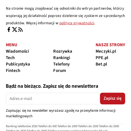
Na stronie mogą znajdować się odnośniki do witryn partnerów, którzy
wspierają jej działalność poprzez dzielenie się zyskiem ze sprzedanych
produktów. Więcej informacji w
polityce prywatności
.
MENU
NASZE STRONY
Wiadomości
Rozrywka
Meczyki.pl
Tech
Rankingi
PPE.pl
Publicystyka
Telefony
Bet.pl
Fintech
Forum
Bądź na bieżąco. Zapisz się do newslettera
Zapisz się
Zapisując się na newsletter wyrażasz zgodę na przesyłanie informacji
marketingowych
Ranking telefonów 2026
Telefon do 500
Telefon do 1000
Telefon do 1500
Telefon do 2000
Telefon do 2500
Telefon do 3000
Telefon pancerny
ranking telewizorów 65 cali