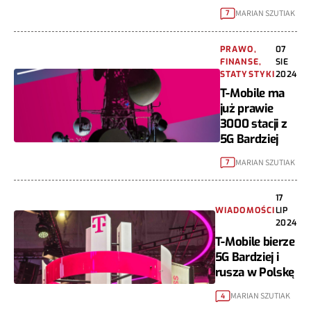
MARIAN SZUTIAK
7
PRAWO,
07
FINANSE,
SIE
STATYSTYKI
2024
T-Mobile ma
już prawie
3000 stacji z
5G Bardziej
MARIAN SZUTIAK
7
17
WIADOMOŚCI
LIP
2024
T-Mobile bierze
5G Bardziej i
rusza w Polskę
MARIAN SZUTIAK
4