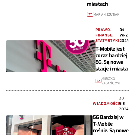
miastach
MARIAN SZUTIAK
27
PRAWO,
04
FINANSE,
WRZ
STATYSTYKI
2024
T-Mobile jest
coraz bardziej
5G. Są nowe
stacje i miasta
MIESZKO
12
ZAGAŃCZYK
28
WIADOMOŚCI
SIE
2024
5G Bardziej w
T-Mobile
rośnie. Są nowe