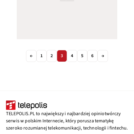
←
1
2
3
4
5
6
→
TELEPOLIS.PL to największy i najbardziej opiniotwórczy
serwis w polskim Internecie, który porusza tematykę
szeroko rozumianej telekomunikacji, technologii i fintechu.