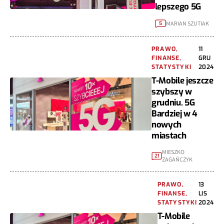
lepszego 5G
MARIAN SZUTIAK
5
PRAWO,
11
FINANSE,
GRU
STATYSTYKI
2024
T-Mobile jeszcze
szybszy w
grudniu. 5G
Bardziej w 4
nowych
miastach
MIESZKO
21
ZAGAŃCZYK
PRAWO,
13
FINANSE,
LIS
STATYSTYKI
2024
T-Mobile