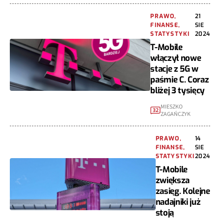
PRAWO,
21
FINANSE,
SIE
STATYSTYKI
2024
T-Mobile
włączył nowe
stacje z 5G w
paśmie C. Coraz
bliżej 3 tysięcy
MIESZKO
32
ZAGAŃCZYK
PRAWO,
14
FINANSE,
SIE
STATYSTYKI
2024
T-Mobile
zwiększa
zasięg. Kolejne
nadajniki już
stoją