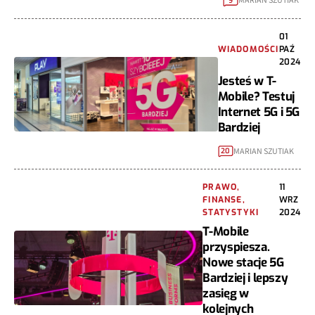
MARIAN SZUTIAK
9
01
WIADOMOŚCI
PAŹ
2024
Jesteś w T-
Mobile? Testuj
Internet 5G i 5G
Bardziej
MARIAN SZUTIAK
20
PRAWO,
11
FINANSE,
WRZ
STATYSTYKI
2024
T-Mobile
przyspiesza.
Nowe stacje 5G
Bardziej i lepszy
zasięg w
kolejnych