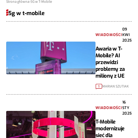
Strona główna
5G w T-Mobile
5g w t-mobile
09
WIADOMOŚCI
KWI
2025
Awaria w T-
Mobile? AI
przewidzi
problemy za
miliony z UE
MARIAN SZUTIAK
1
16
WIADOMOŚCI
STY
2025
T-Mobile
modernizuje
sieć dla