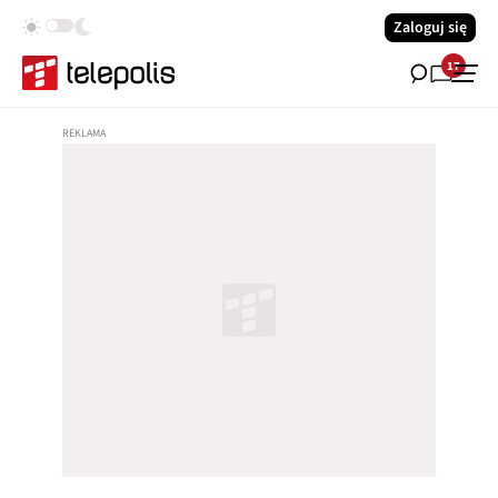
Zaloguj się
17