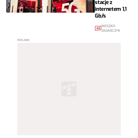
stacje z
internetem 1,1
Gb/s
MIESZKO
45
ZAGAŃCZYK