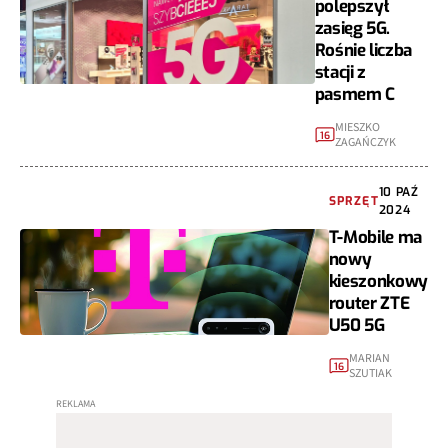
polepszył
zasięg 5G.
Rośnie liczba
stacji z
pasmem C
MIESZKO
16
ZAGAŃCZYK
10 PAŹ
SPRZĘT
2024
T-Mobile ma
nowy
kieszonkowy
router ZTE
U50 5G
MARIAN
16
SZUTIAK