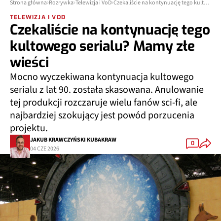
Strona główna
Rozrywka
Telewizja i VoD
Czekaliście na kontynuację tego kultowego serialu? Mamy złe wieści
TELEWIZJA I VOD
Czekaliście na kontynuację tego
kultowego serialu? Mamy złe
wieści
Mocno wyczekiwana kontynuacja kultowego
serialu z lat 90. została
skasowana
. Anulowanie
tej produkcji rozczaruje wielu fanów sci-fi, ale
najbardziej szokujący jest
powód porzucenia
projektu
.
JAKUB KRAWCZYŃSKI KUBAKRAW
0
04 CZE 2026