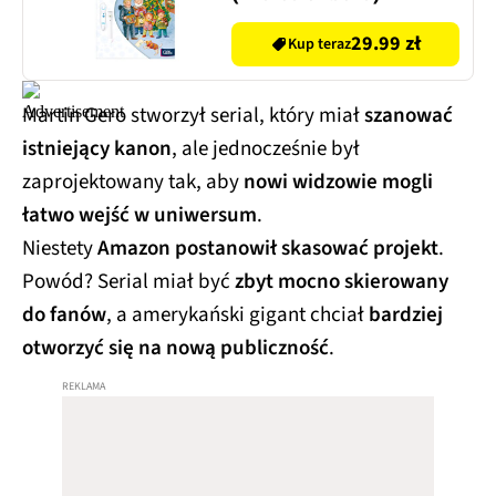
29.99 zł
Kup teraz
Martin Gero stworzył serial, który miał
szanować
istniejący kanon
, ale jednocześnie był
zaprojektowany tak, aby
nowi widzowie mogli
łatwo wejść w uniwersum
.
Niestety
Amazon postanowił skasować projekt
.
Powód? Serial miał być
zbyt mocno skierowany
do fanów
, a amerykański gigant chciał
bardziej
otworzyć się na nową publiczność
.