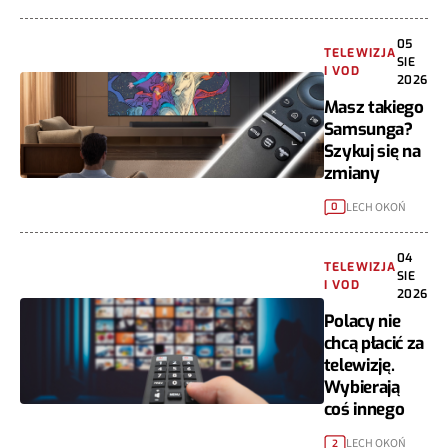
05
TELEWIZJA
SIE
I VOD
2026
Masz takiego
Samsunga?
Szykuj się na
zmiany
LECH OKOŃ
0
04
TELEWIZJA
SIE
I VOD
2026
Polacy nie
chcą płacić za
telewizję.
Wybierają
coś innego
LECH OKOŃ
2