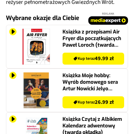
reżyser pełnometrażowych Gwiezdnych Wrót.
REKLAMA
Wybrane okazje dla Ciebie
Książka z przepisami Air
Fryer dla początkujących
Paweł Loroch (twarda
okładka)
49.99 zł
Kup teraz
Książka Moje hobby:
Wyrób domowego sera
Artur Nowicki Jelyo
Todorov (miękka okładka)
26.99 zł
Kup teraz
Książka Czytaj z Albikiem
Kalendarz adwentowy
(twarda okładka)