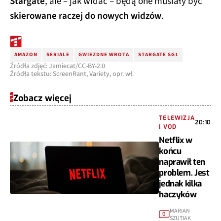
Stargate
, ale – jak widać – będą one musiały być
skierowane raczej do nowych widzów
.
AMAZON
SERIALE
GWIEZDNE WROTA
STARGATE SG1
Źródła zdjęć: Jamiecat/CC-BY-2.0
Źródła tekstu: ScreenRant, Variety, opr. wł.
Zobacz więcej
TELEWIZJA
20:10
I VOD
Netflix w
końcu
naprawił ten
problem. Jest
jednak kilka
haczyków
MARIAN
0
SZUTIAK