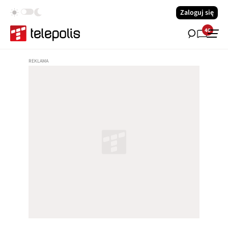
Zaloguj się
40