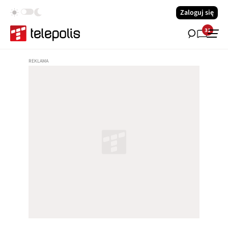
Zaloguj się
31