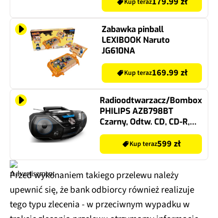
179.99 zł
Kup teraz
Zabawka pinball
LEXIBOOK Naruto
JG610NA
169.99 zł
Kup teraz
Radioodtwarzacz/Bombox
PHILIPS AZB798BT
Czarny, Odtw. CD, CD-R,
CD-RW, BT, Wejście USB,
Tuner FM/DAB+, Zasilanie
599 zł
Kup teraz
Bateryjne
Przed wykonaniem takiego przelewu należy
upewnić się, że bank odbiorcy również realizuje
tego typu zlecenia - w przeciwnym wypadku w