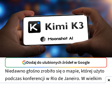
Dodaj do ulubionych źródeł w Google
Niedawno głośno zrobiło się o mapie, której użyto
podczas konferencji w Rio de Janeiro. W wielkim
skrócie można napisać, że
nie miała ona zbyt
wiele wspólnego z rzeczywistością
. Afrykańskie
państwa umieszczono na niej nie tam, gdzie być
powinny, co powinien wychwycić uczeń szkoły