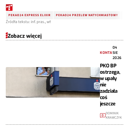
PEKAO24 EXPRESS ELIXIR
PEKAO24 PRZELEW NATYCHMIASTOWY
PR
Źródła tekstu: inf. pras., wł
Zobacz więcej
04
KONTA
SIE
2026
PKO BP
ostrzega,
w upały
nie
zadziała
coś
jeszcze
DOMINIK
0
KRAWCZYK