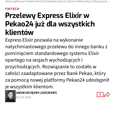
Strona główna
Fintech
Konta
Przelewy Express Elixir w Pekao24 już dla wszystkich klientów
FINTECH
Przelewy Express Elixir w
Pekao24 już dla wszystkich
klientów
Express Elixir pozwala na wykonanie
natychmiastowego przelewu do innego banku z
pominięciem standardowego systemu Elixir
opartego na sesjach wychodzących i
przychodzących. Rozwiązanie to zostało w
całości zaadaptowane przez Bank Pekao, który
za pomocą nowej platformy Pekao24 udostępnił
je wszystkim klientom.
JAKUB SZCZĘSNY (JSZCZESNY)
0
24 LUT 2020