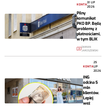
31 LIP
KONTA
2026
Pilny
komunikat
PKO BP. Będą
problemy z
płatnościami,
w tym BLIK
DAMIAN
3
JAROSZEWSKI
25
KONTA
LIP
2026
ING
odcina 5
mln
klientów.
Lepiej
weź