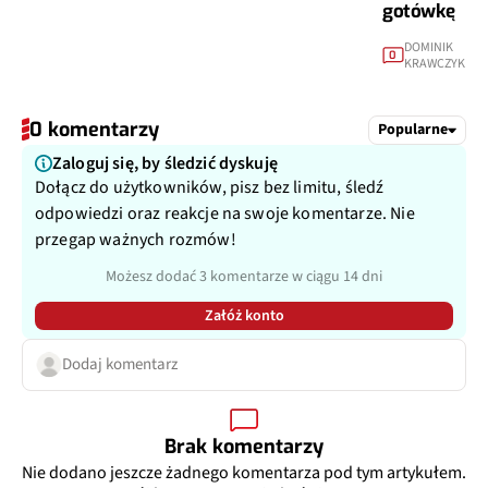
gotówkę
DOMINIK
0
KRAWCZYK
0 komentarzy
Popularne
Zaloguj się, by śledzić dyskuję
Dołącz do użytkowników, pisz bez limitu, śledź
odpowiedzi oraz reakcje na swoje komentarze. Nie
przegap ważnych rozmów!
Możesz dodać 3 komentarze w ciągu 14 dni
Załóż konto
Dodaj komentarz
Brak komentarzy
Nie dodano jeszcze żadnego komentarza pod tym artykułem.