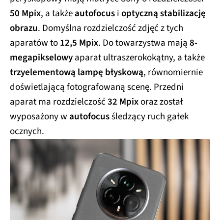
50 Mpix
, a także
autofocus
i
optyczną stabilizację
obrazu
. Domyślna rozdzielczość zdjęć z tych
aparatów to
12,5 Mpix
. Do towarzystwa mają
8-
megapikselowy
aparat ultraszerokokątny, a także
trzyelementową lampę błyskową
, równomiernie
doświetlającą fotografowaną scenę. Przedni
aparat ma rozdzielczość
32 Mpix
oraz został
wyposażony w
autofocus
śledzący ruch gałek
ocznych.