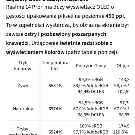
Realme 14 Pro+ ma duży wyświetlacz OLED o
gęstości upakowania pikseli na poziomie
450 ppi
.
To w zupełności wystarcza, by obraz na ekranie był
zawsze
ostry i pozbawiony poszarpanych
krawędzi
. Urządzenie
świetnie radzi sobie z
wyświetlaniem kolorów
(patrz tabela poniżej).
Tryb
Temperatura
Pokrycie Gamy
Objętoś
kolorów
bieli
99,3% sRGB
143,3%
Żywy
6537 K
88,0% AdobeRGB
98,7% Ad
94,4% DCI P3
102,5% D
94,9% sRGB
97,3% 
Naturalny
6574 K
67,0% AdobeRGB
67,0% Ad
68,9% DCI P3
68,9% D
100% sRGB
174,9%
Tryby 
6524 K
97,7% AdobeRGB
120,5% A
profesjonalne