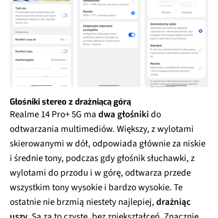
Głośniki stereo z drażniącą górą
Realme 14 Pro+ 5G ma
dwa głośniki
do
odtwarzania multimediów. Większy, z wylotami
skierowanymi w dół, odpowiada głównie za niskie
i średnie tony, podczas gdy głośnik słuchawki, z
wylotami do przodu i w górę, odtwarza przede
wszystkim tony wysokie i bardzo wysokie. Te
ostatnie nie brzmią niestety najlepiej,
drażniąc
uszy
. Są za to czyste, bez zniekształceń. Znacznie