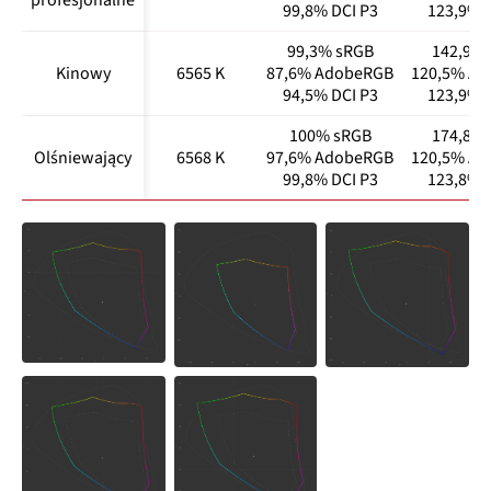
99,8% DCI P3
123,9% D
99,3% sRGB
142,9%
Kinowy
6565 K
87,6% AdobeRGB
120,5% A
94,5% DCI P3
123,9% D
100% sRGB
174,8%
Olśniewający
6568 K
97,6% AdobeRGB
120,5% A
99,8% DCI P3
123,8% D