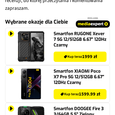
recenzji, do której przeczytania i komentowania
zapraszam.
REKLAMA
Wybrane okazje dla Ciebie
Smartfon RUGONE Xever
7 5G 12/512GB 6.67" 120Hz
Czarny
1999 zł
Kup teraz
Smartfon XIAOMI Poco
X7 Pro 5G 12/512GB 6.67"
120Hz Czarny
1599.99 zł
Kup teraz
Smartfon DOOGEE Fire 3
3/64GB 5.5" Zielony