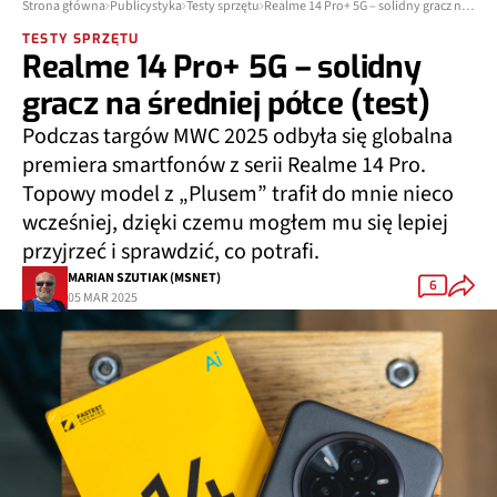
Strona główna
Publicystyka
Testy sprzętu
Realme 14 Pro+ 5G – solidny gracz na średniej półce (test)
TESTY SPRZĘTU
Realme 14 Pro+ 5G – solidny
gracz na średniej półce (test)
Podczas targów MWC 2025 odbyła się globalna
premiera smartfonów z serii Realme 14 Pro.
Topowy model z „Plusem” trafił do mnie nieco
wcześniej, dzięki czemu mogłem mu się lepiej
przyjrzeć i sprawdzić, co potrafi.
MARIAN SZUTIAK (MSNET)
6
05 MAR 2025