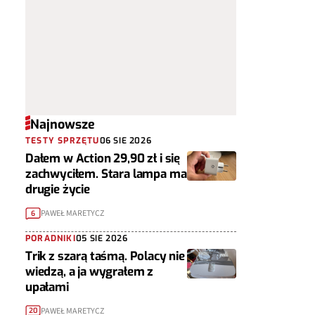
Najnowsze
TESTY SPRZĘTU
06 SIE 2026
Dałem w Action 29,90 zł i się
zachwyciłem. Stara lampa ma
drugie życie
PAWEŁ MARETYCZ
6
PORADNIKI
05 SIE 2026
Trik z szarą taśmą. Polacy nie
wiedzą, a ja wygrałem z
upałami
PAWEŁ MARETYCZ
20