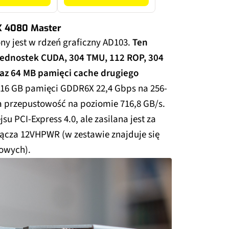
X 4080 Master
y jest w rdzeń graficzny AD103.
Ten
 jednostek CUDA, 304 TMU, 112 ROP, 304
raz 64 MB pamięci cache drugiego
 16 GB pamięci GDDR6X 22,4 Gbps na 256-
na przepustowość na poziomie 716,8 GB/s.
jsu PCI-Express 4.0, ale zasilana jest za
cza 12VHPWR (w zestawie znajduje się
nowych).