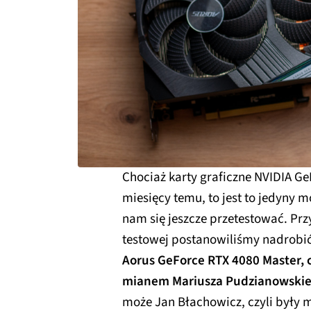
Chociaż karty graficzne NVIDIA Ge
miesięcy temu, to jest to jedyny m
nam się jeszcze przetestować. Prz
testowej postanowiliśmy nadrobić 
Aorus GeForce RTX 4080 Master, c
mianem Mariusza Pudzianowskieg
może Jan Błachowicz, czyli były mi