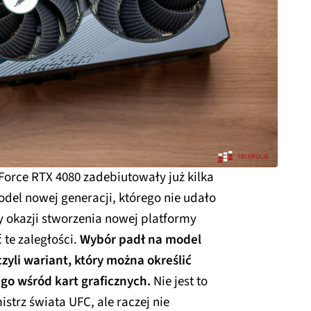
Force RTX 4080 zadebiutowały już kilka
odel nowej generacji, którego nie udało
y okazji stworzenia nowej platformy
te zaległości.
Wybór padł na model
zyli wariant, który można określić
o wśród kart graficznych.
Nie jest to
strz świata UFC, ale raczej nie