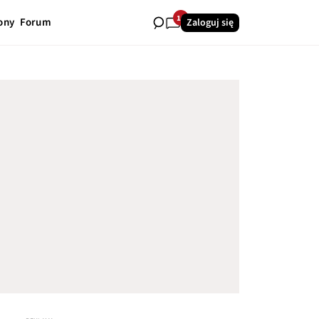
16
ony
Forum
Zaloguj się