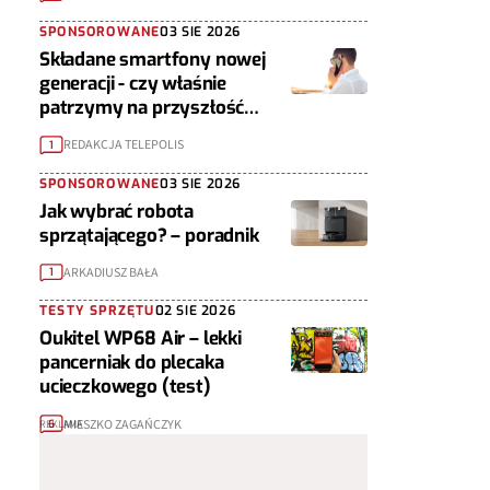
SPONSOROWANE
03 SIE 2026
Składane smartfony nowej
generacji - czy właśnie
patrzymy na przyszłość
urządzeń mobilnych?
REDAKCJA TELEPOLIS
1
SPONSOROWANE
03 SIE 2026
Jak wybrać robota
sprzątającego? – poradnik
ARKADIUSZ BAŁA
1
TESTY SPRZĘTU
02 SIE 2026
Oukitel WP68 Air – lekki
pancerniak do plecaka
ucieczkowego (test)
MIESZKO ZAGAŃCZYK
6