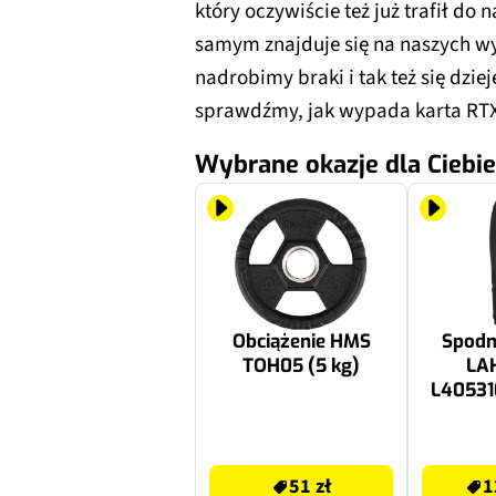
który oczywiście też już trafił do 
samym znajduje się na naszych w
nadrobimy braki i tak też się dzi
sprawdźmy, jak wypada karta RTX 
Wybrane okazje dla Ciebie
Obciążenie HMS
Spodn
TOH05 (5 kg)
LA
L40531
51 zł
122.69 zł
51 zł
1