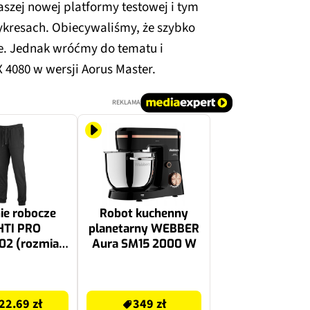
naszej nowej platformy testowej i tym
ykresach. Obiecywaliśmy, że szybko
eje. Jednak wróćmy do tematu i
4080 w wersji Aorus Master.
REKLAMA
ie robocze
Robot kuchenny
HTI PRO
planetarny WEBBER
02 (rozmiar
Aura SM15 2000 W
M)
349 zł
22.69 zł
349 zł