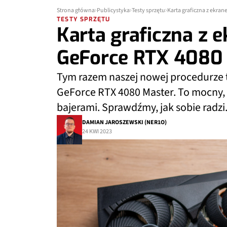
Strona główna
Publicystyka
Testy sprzętu
Karta graficzna z ekran
TESTY SPRZĘTU
Karta graficzna z 
GeForce RTX 4080 
Tym razem naszej nowej procedurze t
GeForce RTX 4080 Master. To mocny
bajerami. Sprawdźmy, jak sobie radzi
DAMIAN JAROSZEWSKI (NER1O)
24 KWI 2023