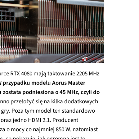
orce RTX 4080 mają taktowanie 2205 MHz
 przypadku modelu Aorus Master
została podniesiona o 45 MHz, czyli do
inno przełożyć się na kilka dodatkowych
d gry. Poza tym model ten standardowo
4 oraz jedno HDMI 2.1. Producent
cza o mocy co najmniej 850 W. natomiast
m, co pokazuje, jak ogromna jest to