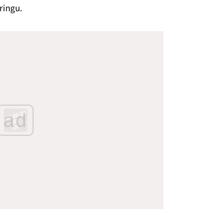
ringu.
ad