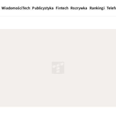
Wiadomości
Tech
Publicystyka
Fintech
Rozrywka
Rankingi
Telef