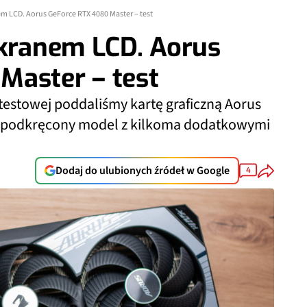
em LCD. Aorus GeForce RTX 4080 Master – test
ekranem LCD. Aorus
Master – test
estowej poddaliśmy kartę graficzną Aorus
, podkręcony model z kilkoma dodatkowymi
.
Dodaj do ulubionych źródeł w Google
4