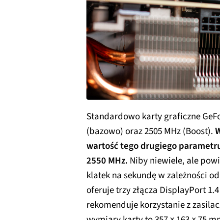
Standardowo karty graficzne GeF
(bazowo) oraz 2505 MHz (Boost).
W
wartość tego drugiego parametru 
2550 MHz.
Niby niewiele, ale pow
klatek na sekundę w zależności o
oferuje trzy złącza DisplayPort 1.
rekomenduje korzystanie z zasila
wymiary karty to 357 × 163 × 75 m