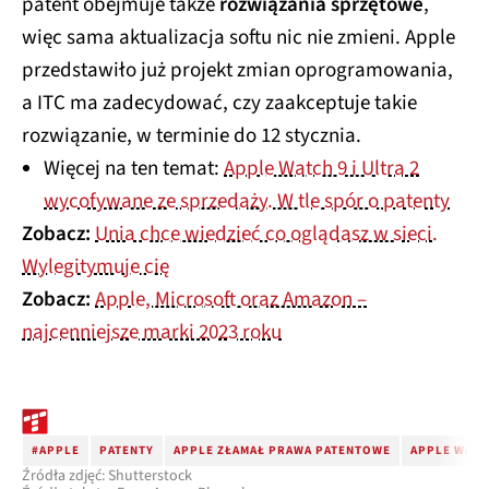
patent obejmuje także
rozwiązania sprzętowe
,
więc sama aktualizacja softu nic nie zmieni. Apple
przedstawiło już projekt zmian oprogramowania,
a ITC ma zadecydować, czy zaakceptuje takie
rozwiązanie, w terminie do 12 stycznia.
Więcej na ten temat:
Apple Watch 9 i Ultra 2
wycofywane ze sprzedaży. W tle spór o patenty
Zobacz:
Unia chce wiedzieć co oglądasz w sieci.
Wylegitymuje cię
Zobacz:
Apple, Microsoft oraz Amazon –
najcenniejsze marki 2023 roku
#APPLE
PATENTY
APPLE ZŁAMAŁ PRAWA PATENTOWE
APPLE WATC
Źródła zdjęć: Shutterstock
Źródła tekstu: Fone Arena, Bloomberg