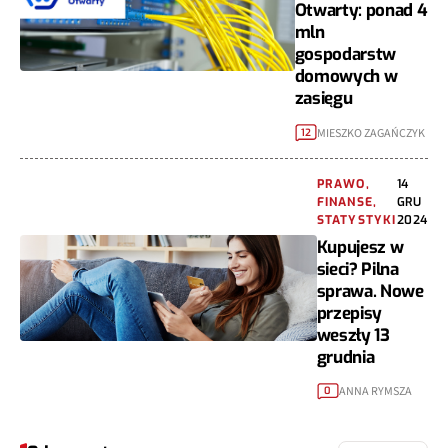
Otwarty: ponad 4
mln
gospodarstw
domowych w
zasięgu
MIESZKO ZAGAŃCZYK
12
PRAWO,
14
FINANSE,
GRU
STATYSTYKI
2024
Kupujesz w
sieci? Pilna
sprawa. Nowe
przepisy
weszły 13
grudnia
ANNA RYMSZA
0