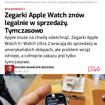
Strona główna
Wiadomości
Prawo, finanse, statystyki
Zegarki Apple Watch znów legalnie w sprzedaży. Tymczasowo
WIADOMOŚCI
Zegarki Apple Watch znów
legalnie w sprzedaży.
Tymczasowo
Apple może na chwilę odetchnąć. Zegarki Apple
Watch 9 i Watch Ultra 2 wracają do sprzedaży w
amerykańskich sklepach, ale problem wciąż
istnieje, a cofnięcie zakazu jest tylko
tymczasowe.
MIESZKO ZAGAŃCZYK (MIESZKO)
0
28 GRU 2023