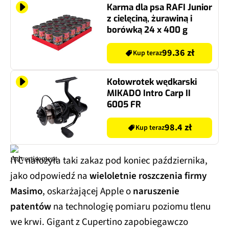
Karma dla psa RAFI Junior
z cielęciną, żurawiną i
borówką 24 x 400 g
99.36 zł
Kup teraz
Kołowrotek wędkarski
MIKADO Intro Carp II
6005 FR
98.4 zł
Kup teraz
ITC nałożyła taki zakaz pod koniec października,
jako odpowiedź na
wieloletnie roszczenia firmy
Masimo
, oskarżającej Apple o
naruszenie
patentów
na technologię pomiaru poziomu tlenu
we krwi. Gigant z Cupertino zapobiegawczo