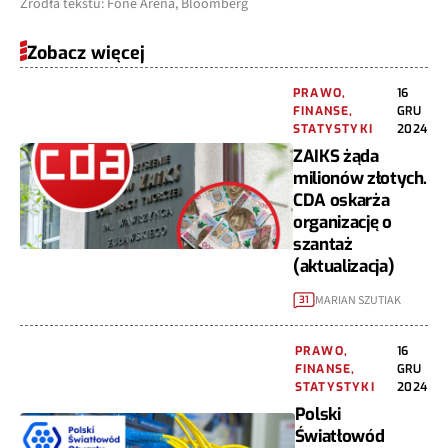
Zobacz więcej
PRAWO,
16
FINANSE,
GRU
STATYSTYKI
2024
ZAIKS żąda
milionów złotych.
CDA oskarża
organizację o
szantaż
(aktualizacja)
MARIAN SZUTIAK
31
PRAWO,
16
FINANSE,
GRU
STATYSTYKI
2024
Polski
Światłowód