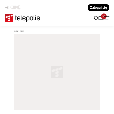
Zaloguj się
30