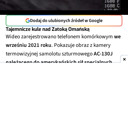
Dodaj do ulubionych źródeł w Google
Tajemnicze kule nad Zatoką Omańską
Wideo zarejestrowano telefonem komórkowym
we
wrześniu 2021 roku
. Pokazuje obraz z kamery
termowizyjnej samolotu szturmowego
AC-130J
należącego do amerykańskich sił specjalnych
,
który leciał wtedy
nad Zatoką Omańską
podczas
ćwiczeń wojskowych.