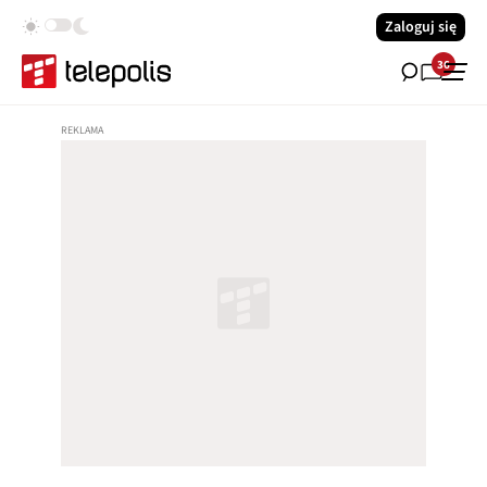
Zaloguj się
36