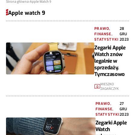
Strona główna
Apple Watch 9
Apple watch 9
PRAWO,
28
FINANSE,
GRU
STATYSTYKI
2023
Zegarki Apple
Watch znów
legalnie w
sprzedaży.
Tymczasowo
MIESZKO
0
ZAGAŃCZYK
PRAWO,
27
FINANSE,
GRU
STATYSTYKI
2023
Zegarki Apple
Watch