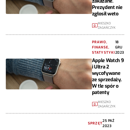
zakazane.
Prezydent nie
zgłosił weto
MIESZKO
0
ZAGAŃCZYK
PRAWO,
18
FINANSE,
GRU
STATYSTYKI
2023
Apple Watch 9
i Ultra 2
wycofywane
ze sprzedaży.
W tle spór o
patenty
MIESZKO
0
ZAGAŃCZYK
25 PAŹ
SPRZĘT
2023