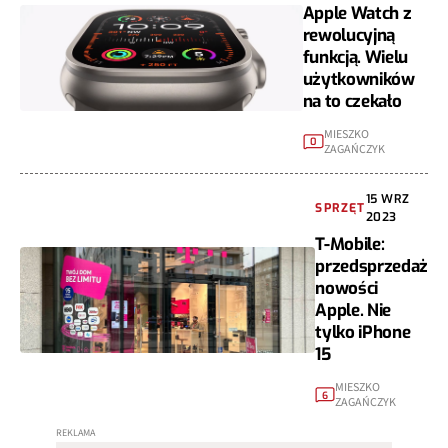
Apple Watch z
rewolucyjną
funkcją. Wielu
użytkowników
na to czekało
MIESZKO
0
ZAGAŃCZYK
15 WRZ
SPRZĘT
2023
T-Mobile:
przedsprzedaż
nowości
Apple. Nie
tylko iPhone
15
MIESZKO
6
ZAGAŃCZYK