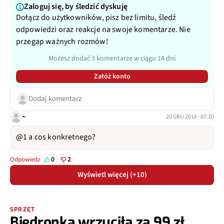
Zaloguj się, by śledzić dyskuję
Dołącz do użytkowników, pisz bez limitu, śledź
odpowiedzi oraz reakcje na swoje komentarze. Nie
przegap ważnych rozmów!
Możesz dodać 3 komentarze w ciągu 14 dni
Załóż konto
Dodaj komentarz
~
20 GRU 2016 · 07:20
@1 a cos konkretnego?
0
2
Odpowiedz
Wyświetl więcej (+10)
SPRZĘT
Biedronka wrzuciła za 99 zł.