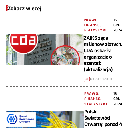
Zobacz więcej
PRAWO,
16
FINANSE,
GRU
STATYSTYKI
2024
ZAIKS żąda
milionów złotych.
CDA oskarża
organizację o
szantaż
(aktualizacja)
MARIAN SZUTIAK
31
PRAWO,
16
FINANSE,
GRU
STATYSTYKI
2024
Polski
Światłowód
Otwarty: ponad 4