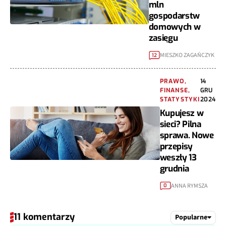
mln
gospodarstw
domowych w
zasięgu
MIESZKO ZAGAŃCZYK
12
PRAWO,
14
FINANSE,
GRU
STATYSTYKI
2024
Kupujesz w
sieci? Pilna
sprawa. Nowe
przepisy
weszły 13
grudnia
ANNA RYMSZA
0
11 komentarzy
Popularne