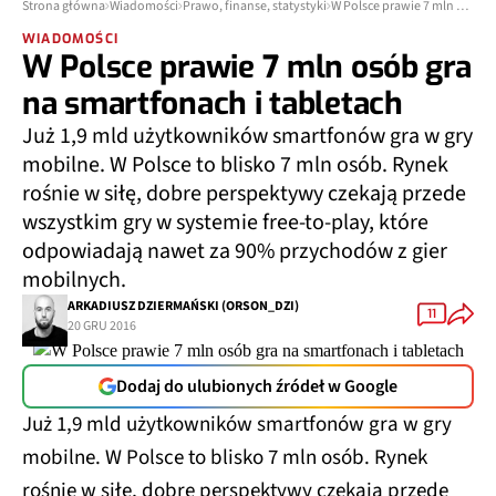
Strona główna
Wiadomości
Prawo, finanse, statystyki
W Polsce prawie 7 mln osób gra na smartfonach i tabletach
WIADOMOŚCI
W Polsce prawie 7 mln osób gra
na smartfonach i tabletach
Już 1,9 mld użytkowników smartfonów gra w gry
mobilne. W Polsce to blisko 7 mln osób. Rynek
rośnie w siłę, dobre perspektywy czekają przede
wszystkim gry w systemie free-to-play, które
odpowiadają nawet za 90% przychodów z gier
mobilnych.
ARKADIUSZ DZIERMAŃSKI (ORSON_DZI)
11
20 GRU 2016
Dodaj do ulubionych źródeł w Google
Już 1,9 mld użytkowników smartfonów gra w gry
mobilne. W Polsce to blisko 7 mln osób. Rynek
rośnie w siłę, dobre perspektywy czekają przede