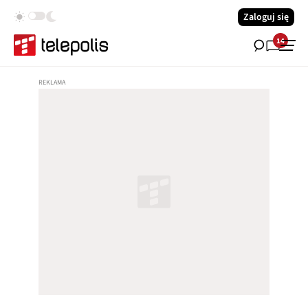
Zaloguj się
14