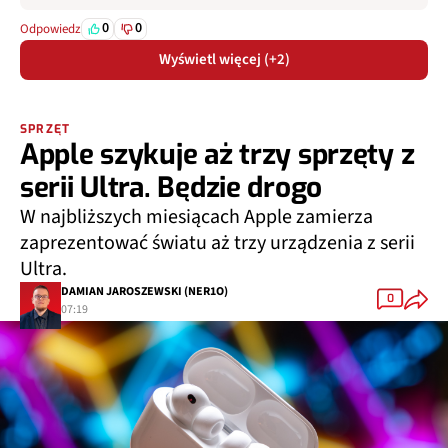
0
0
Odpowiedz
Wyświetl więcej (+2)
SPRZĘT
Apple szykuje aż trzy sprzęty z
serii Ultra. Będzie drogo
W najbliższych miesiącach Apple zamierza
zaprezentować światu aż trzy urządzenia z serii
Ultra.
DAMIAN JAROSZEWSKI (NER1O)
0
07:19