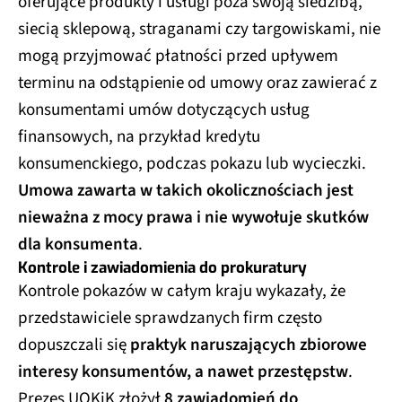
oferujące produkty i usługi poza swoją siedzibą,
siecią sklepową, straganami czy targowiskami, nie
mogą przyjmować płatności przed upływem
terminu na odstąpienie od umowy oraz zawierać z
konsumentami umów dotyczących usług
finansowych, na przykład kredytu
konsumenckiego, podczas pokazu lub wycieczki.
Umowa zawarta w takich okolicznościach jest
nieważna z mocy prawa i nie wywołuje skutków
dla konsumenta
.
Kontrole i zawiadomienia do prokuratury
Kontrole pokazów w całym kraju wykazały, że
przedstawiciele sprawdzanych firm często
dopuszczali się
praktyk naruszających zbiorowe
interesy konsumentów, a nawet przestępstw
.
Prezes UOKiK złożył
8 zawiadomień do