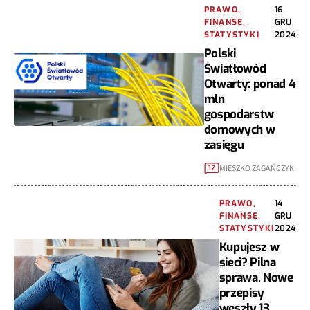
PRAWO,
16
FINANSE,
GRU
STATYSTYKI
2024
Polski
Światłowód
Otwarty: ponad 4
mln
gospodarstw
domowych w
zasięgu
MIESZKO ZAGAŃCZYK
12
PRAWO,
14
FINANSE,
GRU
STATYSTYKI
2024
Kupujesz w
sieci? Pilna
sprawa. Nowe
przepisy
weszły 13