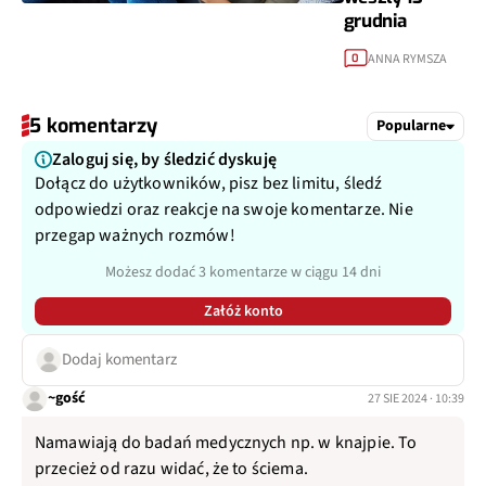
grudnia
ANNA RYMSZA
0
5 komentarzy
Popularne
Zaloguj się, by śledzić dyskuję
Dołącz do użytkowników, pisz bez limitu, śledź
odpowiedzi oraz reakcje na swoje komentarze. Nie
przegap ważnych rozmów!
Możesz dodać 3 komentarze w ciągu 14 dni
Załóż konto
Dodaj komentarz
~gość
27 SIE 2024 · 10:39
Namawiają do badań medycznych np. w knajpie. To
przecież od razu widać, że to ściema.