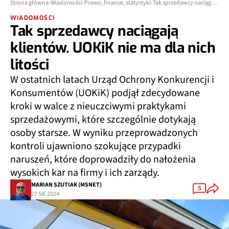
Strona główna
Wiadomości
Prawo, finanse, statystyki
Tak sprzedawcy naciągają klientów. UOKiK nie ma dla nich litości
WIADOMOŚCI
Tak sprzedawcy naciągają
klientów. UOKiK nie ma dla nich
litości
W ostatnich latach Urząd Ochrony Konkurencji i
Konsumentów (UOKiK) podjął zdecydowane
kroki w walce z nieuczciwymi praktykami
sprzedażowymi, które szczególnie dotykają
osoby starsze. W wyniku przeprowadzonych
kontroli ujawniono szokujące przypadki
naruszeń, które doprowadziły do nałożenia
wysokich kar na firmy i ich zarządy.
MARIAN SZUTIAK (MSNET)
5
27 SIE 2024