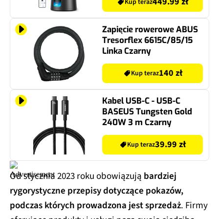
449.99 zł
Kup teraz
Zapięcie rowerowe ABUS
Tresorflex 6615C/85/15
Linka Czarny
140 zł
Kup teraz
Kabel USB-C - USB-C
BASEUS Tungsten Gold
240W 3 m Czarny
39.99 zł
Kup teraz
Od stycznia 2023 roku obowiązują
bardziej
rygorystyczne przepisy dotyczące pokazów,
podczas których prowadzona jest sprzedaż
. Firmy