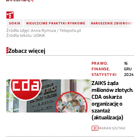
UOKIK
NIEUCZCIWE PRAKTYKI RYNKOWE
NARUSZENIE ZBIOROWYCH
Źródła zdjęć: Anna Rymsza / Telepolis.pl
Źródła tekstu: UOKiK
Zobacz więcej
PRAWO,
16
FINANSE,
GRU
STATYSTYKI
2024
ZAIKS żąda
milionów złotych.
CDA oskarża
organizację o
szantaż
(aktualizacja)
MARIAN SZUTIAK
31