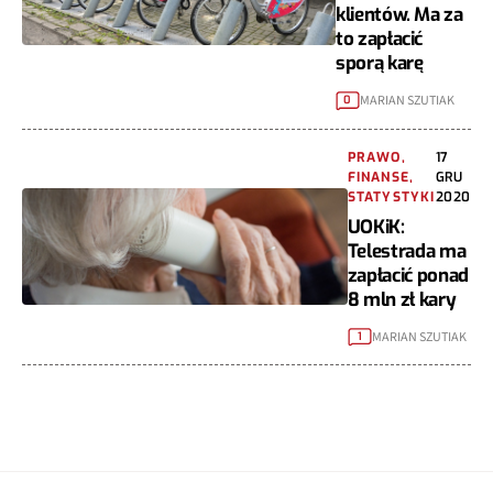
klientów. Ma za
to zapłacić
sporą karę
MARIAN SZUTIAK
0
PRAWO,
17
FINANSE,
GRU
STATYSTYKI
2020
UOKiK:
Telestrada ma
zapłacić ponad
8 mln zł kary
MARIAN SZUTIAK
1