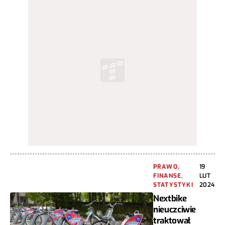
PRAWO,
19
FINANSE,
LUT
STATYSTYKI
2024
Nextbike
nieuczciwie
traktował