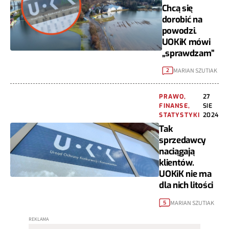
Chcą się
dorobić na
powodzi.
UOKiK mówi
„sprawdzam”
MARIAN SZUTIAK
2
PRAWO,
27
FINANSE,
SIE
STATYSTYKI
2024
Tak
sprzedawcy
naciągają
klientów.
UOKiK nie ma
dla nich litości
MARIAN SZUTIAK
5