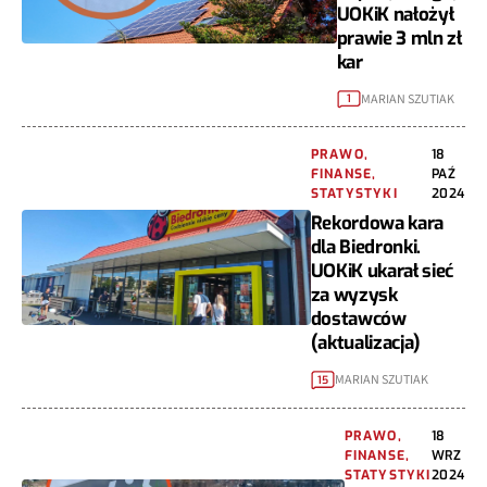
UOKiK nałożył
prawie 3 mln zł
kar
MARIAN SZUTIAK
1
PRAWO,
18
FINANSE,
PAŹ
STATYSTYKI
2024
Rekordowa kara
dla Biedronki.
UOKiK ukarał sieć
za wyzysk
dostawców
(aktualizacja)
MARIAN SZUTIAK
15
PRAWO,
18
FINANSE,
WRZ
STATYSTYKI
2024