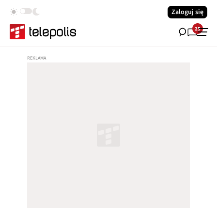
Zaloguj się
25