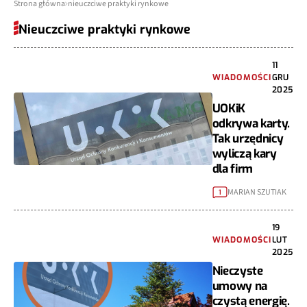
Strona główna
nieuczciwe praktyki rynkowe
Nieuczciwe praktyki rynkowe
11
WIADOMOŚCI
GRU
2025
UOKiK
odkrywa karty.
Tak urzędnicy
wyliczą kary
dla firm
MARIAN SZUTIAK
1
19
WIADOMOŚCI
LUT
2025
Nieczyste
umowy na
czystą energię.