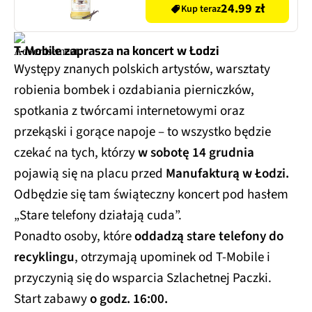
24.99 zł
Kup teraz
T-Mobile zaprasza na koncert w Łodzi
Występy znanych polskich artystów, warsztaty
robienia bombek i ozdabiania pierniczków,
spotkania z twórcami internetowymi oraz
przekąski i gorące napoje – to wszystko będzie
czekać na tych, którzy
w sobotę 14 grudnia
pojawią się na placu przed
Manufakturą w Łodzi.
Odbędzie się tam świąteczny koncert pod hasłem
„Stare telefony działają cuda”.
Ponadto osoby, które
oddadzą stare telefony do
recyklingu
, otrzymają upominek od T-Mobile i
przyczynią się do wsparcia Szlachetnej Paczki.
Start zabawy
o godz. 16:00.