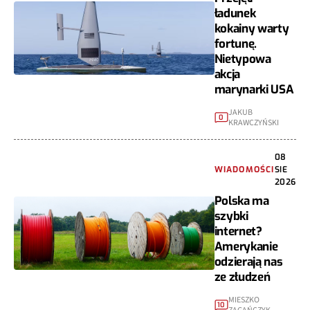
ładunek
kokainy warty
fortunę.
Nietypowa
akcja
marynarki USA
JAKUB
0
KRAWCZYŃSKI
08
WIADOMOŚCI
SIE
2026
Polska ma
szybki
internet?
Amerykanie
odzierają nas
ze złudzeń
MIESZKO
10