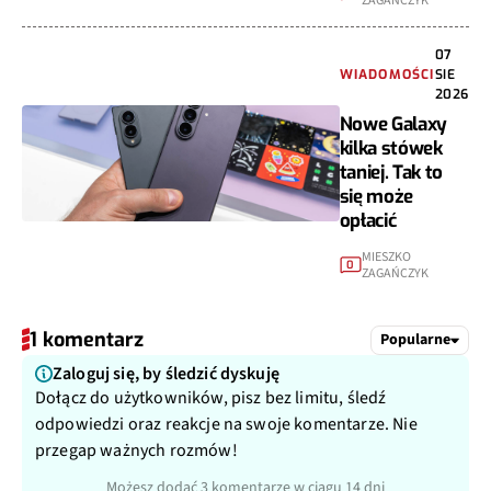
ZAGAŃCZYK
07
WIADOMOŚCI
SIE
2026
Nowe Galaxy
kilka stówek
taniej. Tak to
się może
opłacić
MIESZKO
0
ZAGAŃCZYK
1 komentarz
Popularne
Zaloguj się, by śledzić dyskuję
Dołącz do użytkowników, pisz bez limitu, śledź
odpowiedzi oraz reakcje na swoje komentarze. Nie
przegap ważnych rozmów!
Możesz dodać 3 komentarze w ciągu 14 dni