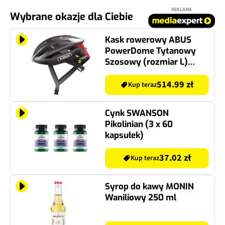
REKLAMA
Wybrane okazje dla Ciebie
Kask rowerowy ABUS
PowerDome Tytanowy
Szosowy (rozmiar L)
MIPS
514.99 zł
Kup teraz
Cynk SWANSON
Pikolinian (3 x 60
kapsułek)
37.02 zł
Kup teraz
Syrop do kawy MONIN
Waniliowy 250 ml