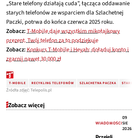
„Stare telefony działają cuda”, łącząca oddawanie
starych telefonów ze wsparciem dla Szlachetnej
Paczki, potrwa do końca czerwca 2025 roku.
Zobacz:
T-Mobile daje wszystkim mikołajkowy
prezent. Twój telefon za to podziękuje
Zobacz:
Konkurs T-Mobile i Heyah: doładuj konto i
zgarnij nawet 30 000 zł
T-MOBILE
RECYKLING TELEFONÓW
SZLACHETNA PACZKA
STARE T
Źródła zdjęć: Telepolis.pl
Zobacz więcej
09
WIADOMOŚCI
SIE
2026
Przejęli