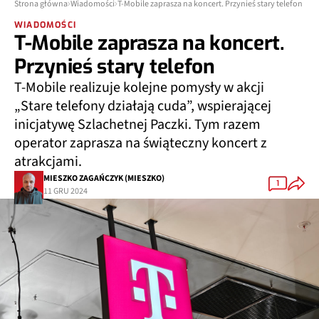
Strona główna
Wiadomości
T-Mobile zaprasza na koncert. Przynieś stary telefon
WIADOMOŚCI
T-Mobile zaprasza na koncert.
Przynieś stary telefon
T-Mobile realizuje kolejne pomysły w akcji
„Stare telefony działają cuda”, wspierającej
inicjatywę Szlachetnej Paczki. Tym razem
operator zaprasza na świąteczny koncert z
atrakcjami.
MIESZKO ZAGAŃCZYK (MIESZKO)
1
11 GRU 2024