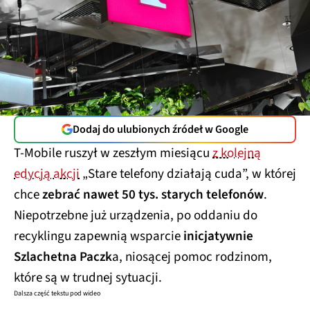
Dodaj do ulubionych źródeł w Google
T-Mobile ruszył w zeszłym miesiącu
z kolejną
edycją akcji
„Stare telefony działają cuda”, w której
chce
zebrać nawet 50 tys. starych telefonów
.
Niepotrzebne już urządzenia, po oddaniu do
recyklingu zapewnią wsparcie
inicjatywnie
Szlachetna Paczk
a, niosącej pomoc rodzinom,
które są w trudnej sytuacji.
Dalsza część tekstu pod wideo