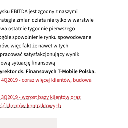
ysku EBITDA jest zgodny z naszymi
rategia zmian działa nie tylko w warstwie
 dwa ostatnie tygodnie pierwszego
 ogóle spowolnienie rynku spowodowane
ów, więc fakt że nawet w tych
ypracować satysfakcjonujący wynik
drową sytuację finansową
yrektor ds. Finansowych T‑Mobile Polska.
a 4Q2019 - coraz więcej klientów, budowa
 3Q2019 - wzrost bazy klientów oraz
jść klientów kontraktowych