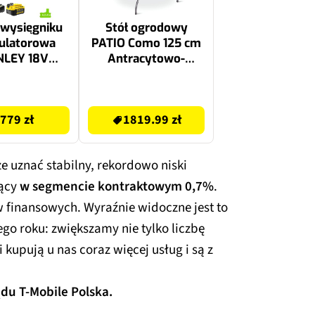
 wysięgniku
Stół ogrodowy
ulatorowa
PATIO Como 125 cm
NLEY 18V
Antracytowo-
atmax
brązowy
S620M1 4Ah
1819.99 zł
779 zł
1819.99 zł
 uznać stabilny, rekordowo niski
zący
w segmencie kontraktowym 0,7%
.
 finansowych. Wyraźnie widoczne jest to
go roku: zwiększamy nie tylko liczbę
ci kupują u nas coraz więcej usług i są z
du T‑Mobile Polska.