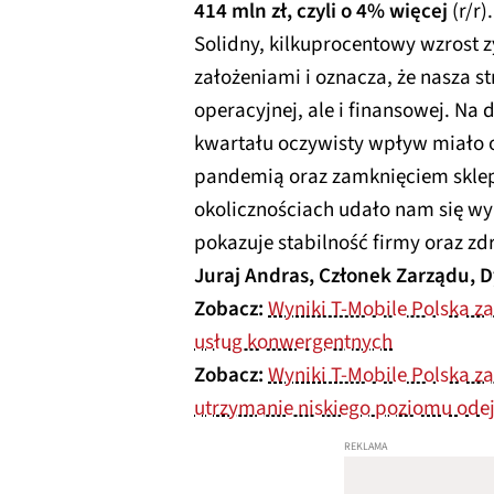
414 mln zł, czyli o 4% więcej
(r/r).
Solidny, kilkuprocentowy wzrost z
założeniami i oznacza, że nasza st
operacyjnej, ale i finansowej. Na
kwartału oczywisty wpływ miało
pandemią oraz zamknięciem sklep
okolicznościach udało nam się w
pokazuje stabilność firmy oraz z
Juraj Andras, Członek Zarządu, D
Zobacz:
Wyniki T-Mobile Polska z
usług konwergentnych
Zobacz:
Wyniki T-Mobile Polska za
utrzymanie niskiego poziomu ode