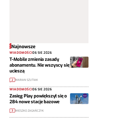
Najnowsze
WIADOMOŚCI
06 SIE 2026
T-Mobile zmienia zasady
abonamentu. Nie wszyscy się
ucieszą
MARIAN SZUTIAK
2
WIADOMOŚCI
06 SIE 2026
Zasięg Play powiększył się o
284 nowe stacje bazowe
MIESZKO ZAGAŃCZYK
3