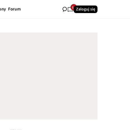
13
ony
Forum
Zaloguj się