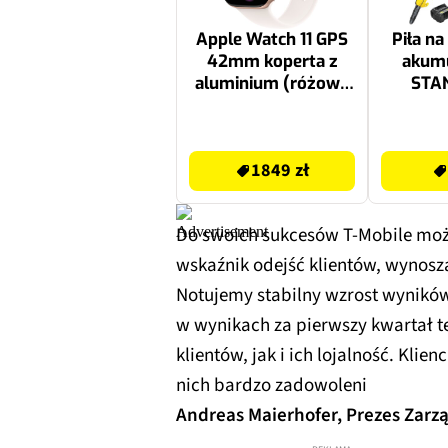
Apple Watch 11 GPS
Piła na
42mm koperta z
akum
aluminium (różowe
STA
złoto) + pasek
F
sportowy rozmiar
SFMCP
1849 zł
779 zł
M/L (łagodny róż)
1849 zł
Do swoich sukcesów T-Mobile może
wskaźnik odejść klientów, wynos
Notujemy stabilny wzrost wyników
w wynikach za pierwszy kwartał te
klientów, jak i ich lojalność. Klien
nich bardzo zadowoleni
Andreas Maierhofer, Prezes Zarzą