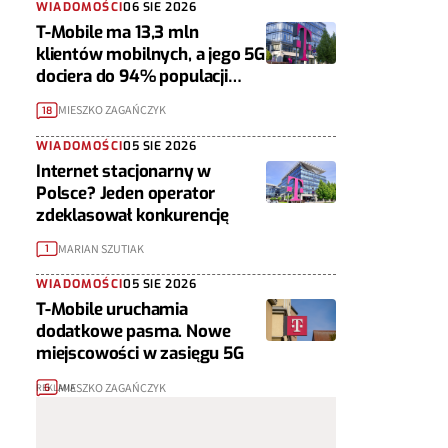
WIADOMOŚCI
06 SIE 2026
T-Mobile ma 13,3 mln
klientów mobilnych, a jego 5G
dociera do 94% populacji
Polski
MIESZKO ZAGAŃCZYK
18
WIADOMOŚCI
05 SIE 2026
Internet stacjonarny w
Polsce? Jeden operator
zdeklasował konkurencję
MARIAN SZUTIAK
1
WIADOMOŚCI
05 SIE 2026
T-Mobile uruchamia
dodatkowe pasma. Nowe
miejscowości w zasięgu 5G
MIESZKO ZAGAŃCZYK
6