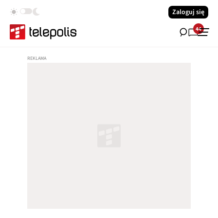
Zaloguj się
44