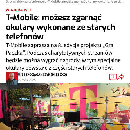
Strona główna
Wiadomości
T-Mobile: możesz zgarnąć okulary wykonane ze starych telefonów
WIADOMOŚCI
T-Mobile: możesz zgarnąć
okulary wykonane ze starych
telefonów
T-Mobile zaprasza na 8. edycję projektu „Gra
Paczka”. Podczas charytatywnych streamów
będzie można wygrać nagrody, w tym specjalne
okulary powstałe z części starych telefonów.
MIESZKO ZAGAŃCZYK (MIESZKO)
1
19 MAJ 2025