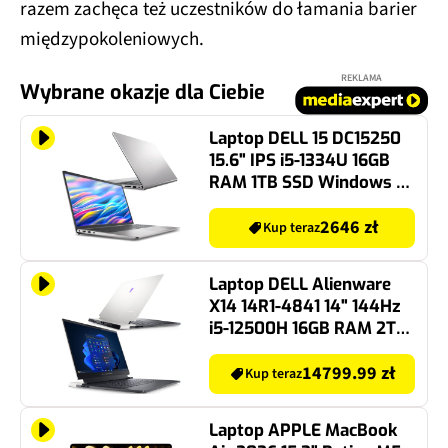
razem zachęca też uczestników do łamania barier
międzypokoleniowych.
REKLAMA
Wybrane okazje dla Ciebie
Laptop DELL 15 DC15250
15.6" IPS i5-1334U 16GB
RAM 1TB SSD Windows 11
Home
2646 zł
Kup teraz
Laptop DELL Alienware
X14 14R1-4841 14" 144Hz
i5-12500H 16GB RAM 2TB
SSD GeForce RTX3050
Windows 11 Home
14799.99 zł
Kup teraz
Laptop APPLE MacBook