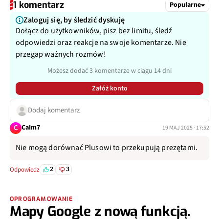
1 komentarz
Popularne
Zaloguj się, by śledzić dyskuję
Dołącz do użytkowników, pisz bez limitu, śledź
odpowiedzi oraz reakcje na swoje komentarze. Nie
przegap ważnych rozmów!
Możesz dodać 3 komentarze w ciągu 14 dni
Załóż konto
Dodaj komentarz
C
CaIm7
19 MAJ 2025 · 17:52
Nie mogą dorównać Plusowi to przekupują prezętami.
2
3
Odpowiedz
OPROGRAMOWANIE
Mapy Google z nową funkcją.