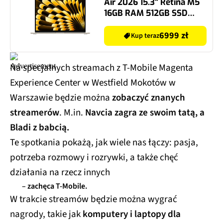
Air 2026 15.3" Retina M5
16GB RAM 512GB SSD
macOS Księżycowa
poświata
6999 zł
Kup teraz
Na specjalnych streamach z T-Mobile Magenta
Experience Center w Westfield Mokotów w
Warszawie będzie można
zobaczyć znanych
streamerów
. M.in.
Navcia zagra ze swoim tatą, a
Bladi z babcią.
Te spotkania pokażą, jak wiele nas łączy: pasja,
potrzeba rozmowy i rozrywki, a także chęć
działania na rzecz innych
– zachęca T-Mobile.
W trakcie streamów będzie można wygrać
nagrody, takie jak
komputery i laptopy dla