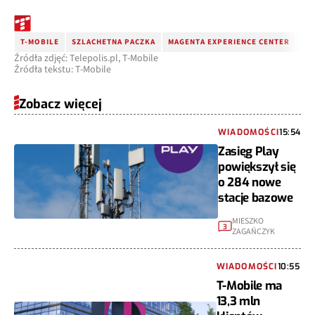
T-MOBILE
SZLACHETNA PACZKA
MAGENTA EXPERIENCE CENTER
GR
Źródła zdjęć: Telepolis.pl, T-Mobile
Źródła tekstu: T-Mobile
Zobacz więcej
WIADOMOŚCI
15:54
Zasięg Play
powiększył się
o 284 nowe
stacje bazowe
MIESZKO
3
ZAGAŃCZYK
WIADOMOŚCI
10:55
T-Mobile ma
13,3 mln