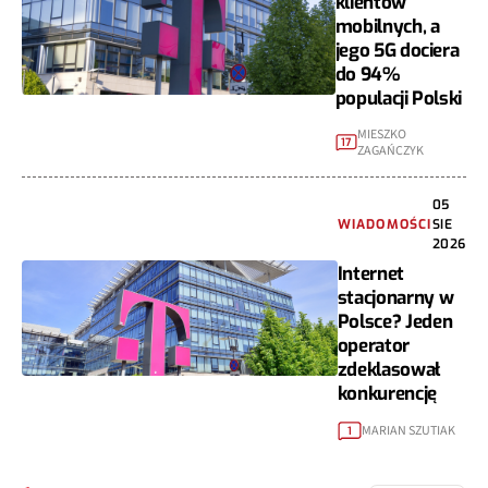
klientów
mobilnych, a
jego 5G dociera
do 94%
populacji Polski
MIESZKO
17
ZAGAŃCZYK
05
WIADOMOŚCI
SIE
2026
Internet
stacjonarny w
Polsce? Jeden
operator
zdeklasował
konkurencję
MARIAN SZUTIAK
1