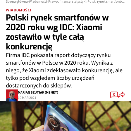
Strona główna
Wiadomości
Prawo, finanse, statystyki
Polski rynek smartfonów w 2020 roku wg IDC: Xiaomi zostawiło w tyle całą konkurencję
WIADOMOŚCI
Polski rynek smartfonów w
2020 roku wg IDC: Xiaomi
zostawiło w tyle całą
konkurencję
Firma IDC pokazała raport dotyczący rynku
smartfonów w Polsce w 2020 roku. Wynika z
niego, że Xiaomi zdeklasowało konkurencję, ale
tylko pod względem liczby urządzeń
dostarczonych do sklepów.
MARIAN SZUTIAK (MSNET)
0
10 MAR 2021