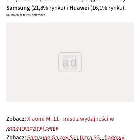
Samsung
(21,8% rynku) i
Huawei
(16,1% rynku).
Dalsza część tekstu pod wideo
ad
Zobacz:
Xiaomi Mi 11 - mistrz wydajności w
konkurencyjnej cenie
Zobacz:
Samsung Galaxy S21 Ultra 5G - flagowy