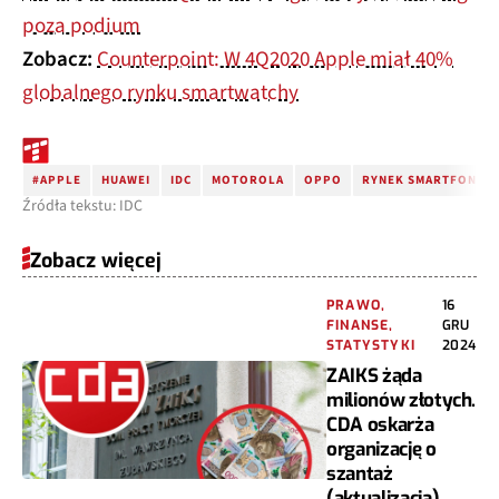
poza podium
Zobacz:
Counterpoint: W 4Q2020 Apple miał 40%
globalnego rynku smartwatchy
#APPLE
HUAWEI
IDC
MOTOROLA
OPPO
RYNEK SMARTFONÓW
Źródła tekstu: IDC
Zobacz więcej
PRAWO,
16
FINANSE,
GRU
STATYSTYKI
2024
ZAIKS żąda
milionów złotych.
CDA oskarża
organizację o
szantaż
(aktualizacja)