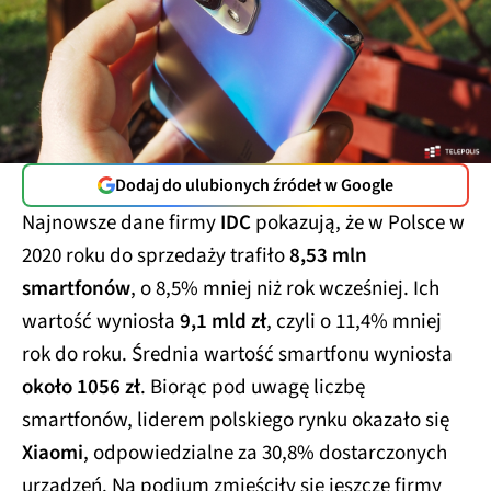
Dodaj do ulubionych źródeł w Google
Najnowsze dane firmy
IDC
pokazują, że w Polsce w
2020 roku do sprzedaży trafiło
8,53 mln
smartfonów
, o 8,5% mniej niż rok wcześniej. Ich
wartość wyniosła
9,1 mld zł
, czyli o 11,4% mniej
rok do roku. Średnia wartość smartfonu wyniosła
około 1056 zł
. Biorąc pod uwagę liczbę
smartfonów, liderem polskiego rynku okazało się
Xiaomi
, odpowiedzialne za 30,8% dostarczonych
urządzeń. Na podium zmieściły się jeszcze firmy