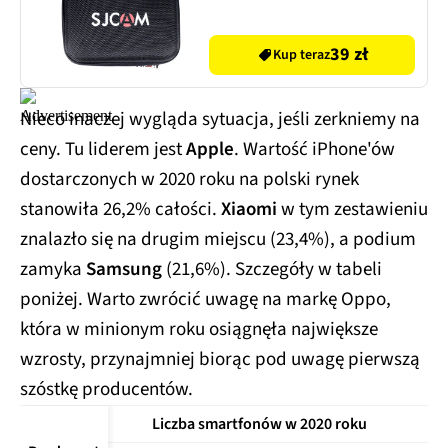
39 zł
Kup teraz
Nieco inaczej wygląda sytuacja, jeśli zerkniemy na
ceny. Tu liderem jest
Apple
. Wartość iPhone'ów
dostarczonych w 2020 roku na polski rynek
stanowiła 26,2% całości.
Xiaomi
w tym zestawieniu
znalazło się na drugim miejscu (23,4%), a podium
zamyka
Samsung
(21,6%). Szczegóły w tabeli
poniżej. Warto zwrócić uwagę na markę Oppo,
która w minionym roku osiągnęła największe
wzrosty, przynajmniej biorąc pod uwagę pierwszą
szóstkę producentów.
Liczba smartfonów w 2020 roku
Wa