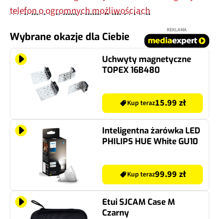
telefon o ogromnych możliwościach
REKLAMA
Wybrane okazje dla Ciebie
Uchwyty magnetyczne
TOPEX 16B480
15.99 zł
Kup teraz
Inteligentna żarówka LED
PHILIPS HUE White GU10
99.99 zł
Kup teraz
Etui SJCAM Case M
Czarny