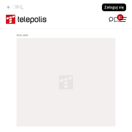
Zaloguj się
33