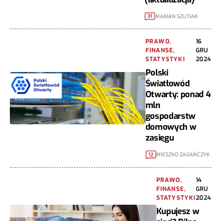
MARIAN SZUTIAK
31
PRAWO,
16
FINANSE,
GRU
STATYSTYKI
2024
Polski
Światłowód
Otwarty: ponad 4
mln
gospodarstw
domowych w
zasięgu
MIESZKO ZAGAŃCZYK
12
PRAWO,
14
FINANSE,
GRU
STATYSTYKI
2024
Kupujesz w