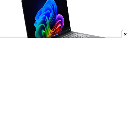
Dodaj do ulubionych źródeł w Google
Wyścig producentów o
jak najcieńsze laptopy
trwa w najlepsze, ale to
Lenovo
może niedługo
wyjść na prowadzenie. Do sieci trafiły materiały
przedstawiające
nieznany model ThinkBooka
,
który ma być rozwijany pod nazwą
"Aeroblade"
.
Jego obudowa wygląda
wręcz absurdalnie