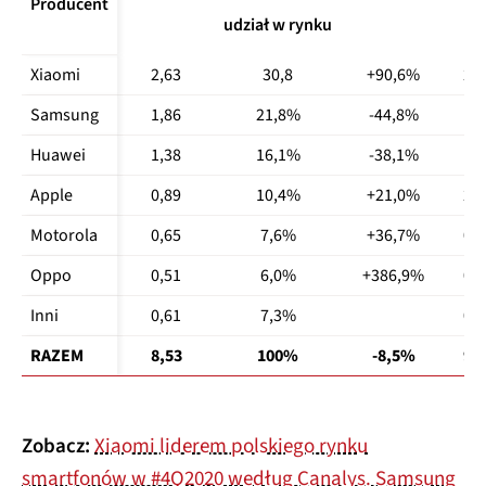
Producent
zmiana
mln. sztuk
udział w rynku
mld
rok do roku
Xiaomi
2,63
30,8
+90,6%
2,1
Samsung
1,86
21,8%
-44,8%
1,9
Huawei
1,38
16,1%
-38,1%
1,1
Apple
0,89
10,4%
+21,0%
2,3
Motorola
0,65
7,6%
+36,7%
0,4
Oppo
0,51
6,0%
+386,9%
0,4
Inni
0,61
7,3%
0,5
RAZEM
8,53
100%
-8,5%
9,
Zobacz:
Xiaomi liderem polskiego rynku
smartfonów w #4Q2020 według Canalys. Samsung