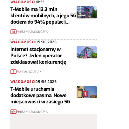
WIADOMOŚCI
10:55
T-Mobile ma 13,3 mln
klientów mobilnych, a jego 5G
dociera do 94% populacji
Polski
MIESZKO ZAGAŃCZYK
18
WIADOMOŚCI
05 SIE 2026
Internet stacjonarny w
Polsce? Jeden operator
zdeklasował konkurencję
MARIAN SZUTIAK
1
WIADOMOŚCI
05 SIE 2026
T-Mobile uruchamia
dodatkowe pasma. Nowe
miejscowości w zasięgu 5G
MIESZKO ZAGAŃCZYK
4