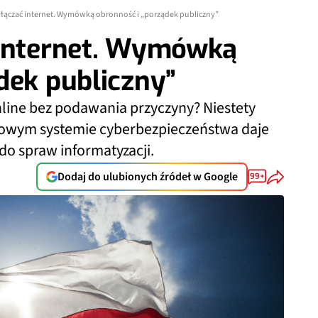
yłączać internet. Wymówką obronność i „porządek publiczny”
 internet. Wymówką
dek publiczny”
line bez podawania przyczyny? Niestety
rajowym systemie cyberbezpieczeństwa daje
o spraw informatyzacji.
Dodaj do ulubionych źródeł w Google
99+