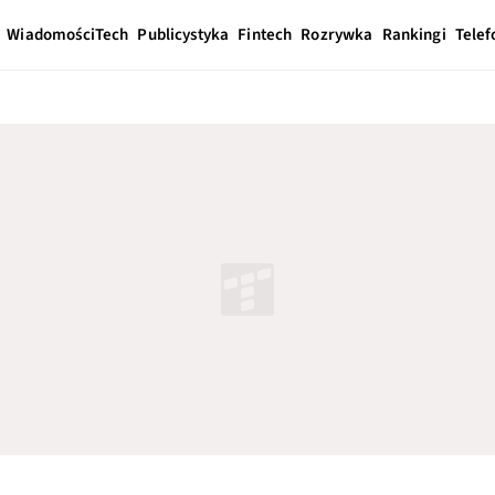
Wiadomości
Tech
Publicystyka
Fintech
Rozrywka
Rankingi
Telef