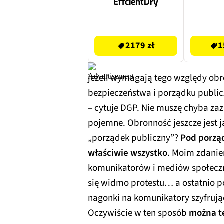
EffcientDry
2179 zł
229.99 zł
2179 zł
1
jeżeli wymagają tego względy ob
bezpieczeństwa i porządku publi
– cytuje DGP. Nie muszę chyba zaz
pojemne. Obronność jeszcze jest j
„porządek publiczny”?
Pod porzą
właściwie wszystko
. Moim zdanie
komunikatorów i mediów społeczn
się widmo protestu… a ostatnio p
nagonki na komunikatory szyfrując
Oczywiście w ten sposób
można t