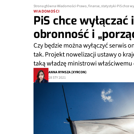
Strona główna
Wiadomości
Prawo, finanse, statystyki
PiS chce w
WIADOMOŚCI
PiS chce wyłączać
obronność i „porzą
Czy będzie można wyłączyć serwis on
tak. Projekt nowelizacji ustawy o k
taką władzę ministrowi właściwemu d
ANNA RYMSZA (XYRCON)
28 STY 2021