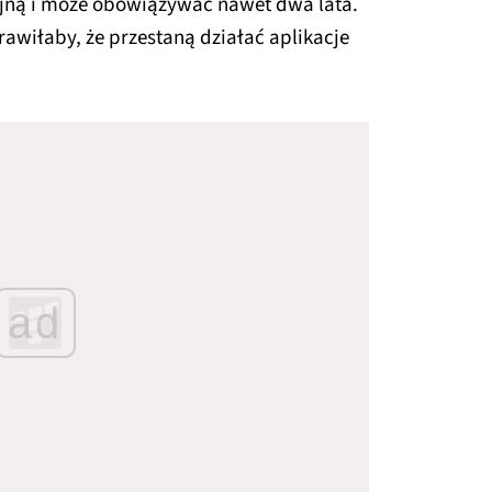
yjną i może obowiązywać nawet dwa lata.
awiłaby, że przestaną działać aplikacje
ad