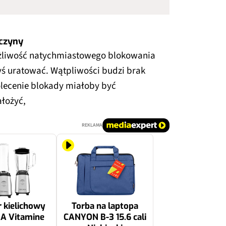
yczyny
ożliwość natychmiastowego blokowania
ś uratować. Wątpliwości budzi brak
polecenie blokady miałoby być
łożyć,
REKLAMA
 kielichowy
Torba na laptopa
A Vitamine
CANYON B-3 15.6 cali