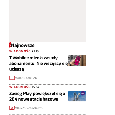
Najnowsze
WIADOMOŚCI
21:15
T-Mobile zmienia zasady
abonamentu. Nie wszyscy się
ucieszą
MARIAN SZUTIAK
1
WIADOMOŚCI
15:54
Zasięg Play powiększył się o
284 nowe stacje bazowe
MIESZKO ZAGAŃCZYK
3