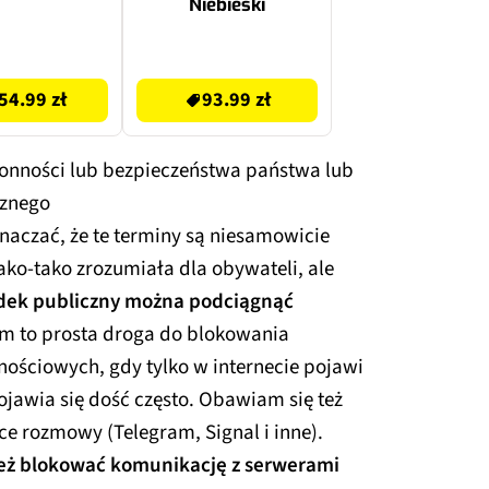
Niebieski
93.99 zł
54.99 zł
93.99 zł
ronności lub bezpieczeństwa państwa lub
cznego
naczać, że te terminy są niesamowicie
ako-tako zrozumiała dla obywateli, ale
dek publiczny można podciągnąć
m to prosta droga do blokowania
ościowych, gdy tylko w internecie pojawi
ojawia się dość często. Obawiam się też
e rozmowy (Telegram, Signal i inne).
eż blokować komunikację z serwerami