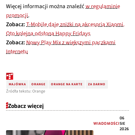
Więcej informacji można znaleźć
w regulaminie
promocji
.
Zobacz:
T-Mobile daje zniżki na akcesoria Xiaomi.
Oto kolejna odsłona Happy Fridays
Zobacz:
Nowy Play Mix z większymi paczkami
Internetu
MAJÓWKA
ORANGE
ORANGE NA KARTE
ZA DARMO
Źródła tekstu: Orange
Zobacz więcej
06
WIADOMOŚCI
SIE
2026