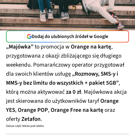
Dodaj do ulubionych źródeł w Google
„Majówka”
to promocja w
Orange na kartę
,
przygotowana z okazji zbliżającego się długiego
weekendu. Pomarańczowy operator przygotował
dla swoich klientów usługę
„Rozmowy, SMS-y i
MMS-y bez limitu do wszystkich + pakiet 5GB”
,
którą można aktywować
za 0 zł
. Majówkowa akcja
jest skierowana do użytkowników taryf
Orange
YES
,
Orange POP
,
Orange Free na kartę
oraz
oferty
Zetafon
.
Dalsza część tekstu pod wideo