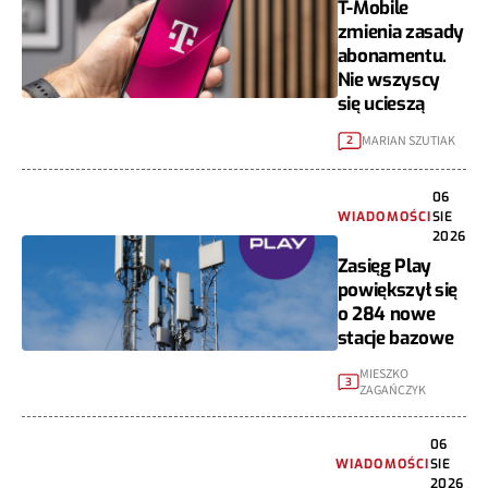
T-Mobile
zmienia zasady
abonamentu.
Nie wszyscy
się ucieszą
MARIAN SZUTIAK
2
06
WIADOMOŚCI
SIE
2026
Zasięg Play
powiększył się
o 284 nowe
stacje bazowe
MIESZKO
3
ZAGAŃCZYK
06
WIADOMOŚCI
SIE
2026