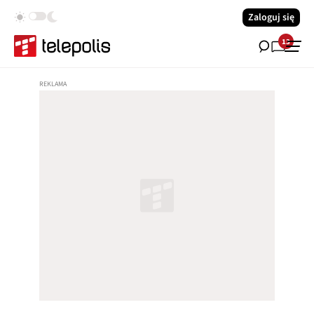
Zaloguj się
13