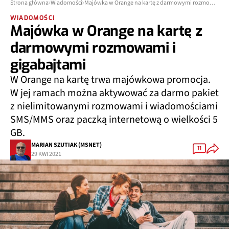
Strona główna
Wiadomości
Majówka w Orange na kartę z darmowymi rozmowami i gigabajtami
WIADOMOŚCI
Majówka w Orange na kartę z
darmowymi rozmowami i
gigabajtami
W Orange na kartę trwa majówkowa promocja.
W jej ramach można aktywować za darmo pakiet
z nielimitowanymi rozmowami i wiadomościami
SMS/MMS oraz paczką internetową o wielkości 5
GB.
MARIAN SZUTIAK (MSNET)
11
29 KWI 2021