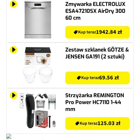
Zmywarka ELECTROLUX
ESA47210SX AirDry 300
60 cm
1942.84 zł
Kup teraz
Zestaw szklanek GÖTZE &
JENSEN GA191 (2 sztuki)
69.56 zł
Kup teraz
Strzyżarka REMINGTON
Pro Power HC7110 1-44
mm
125.03 zł
Kup teraz