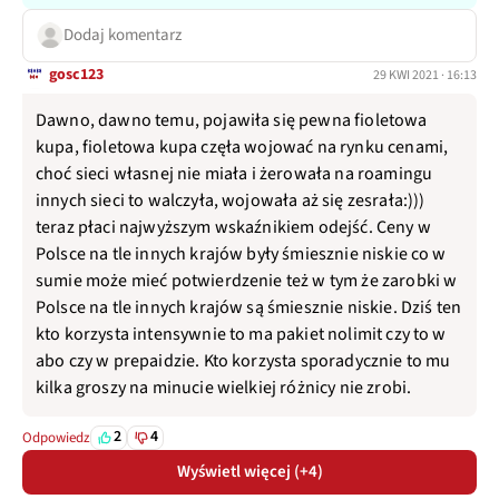
Dodaj komentarz
gosc123
29 KWI 2021 · 16:13
Dawno, dawno temu, pojawiła się pewna fioletowa
kupa, fioletowa kupa częła wojować na rynku cenami,
choć sieci własnej nie miała i żerowała na roamingu
innych sieci to walczyła, wojowała aż się zesrała:)))
teraz płaci najwyższym wskaźnikiem odejść. Ceny w
Polsce na tle innych krajów były śmiesznie niskie co w
sumie może mieć potwierdzenie też w tym że zarobki w
Polsce na tle innych krajów są śmiesznie niskie. Dziś ten
kto korzysta intensywnie to ma pakiet nolimit czy to w
abo czy w prepaidzie. Kto korzysta sporadycznie to mu
kilka groszy na minucie wielkiej różnicy nie zrobi.
2
4
Odpowiedz
Wyświetl więcej (+4)