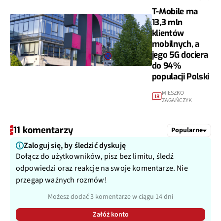
T-Mobile ma
13,3 mln
klientów
mobilnych, a
jego 5G dociera
do 94%
populacji Polski
MIESZKO
18
ZAGAŃCZYK
11 komentarzy
Popularne
Zaloguj się, by śledzić dyskuję
Dołącz do użytkowników, pisz bez limitu, śledź
odpowiedzi oraz reakcje na swoje komentarze. Nie
przegap ważnych rozmów!
Możesz dodać 3 komentarze w ciągu 14 dni
Załóż konto