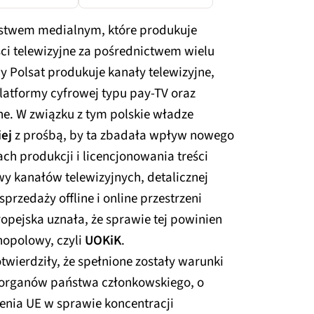
orstwem medialnym, które produkuje
eści telewizyjne za pośrednictwem wielu
y Polsat produkuje kanały telewizyjne,
platformy cyfrowej typu pay-TV oraz
ne. W związku z tym polskie władze
iej
z prośbą, by ta zbadała wpływ nowego
ch produkcji i licencjonowania treści
y kanałów telewizyjnych, detalicznej
przedaży offline i online przestrzeni
opejska uznała, że sprawie tej powinien
nopolowy, czyli
UOKiK
.
wierdziły, że spełnione zostały warunki
 organów państwa członkowskiego, o
enia UE w sprawie koncentracji