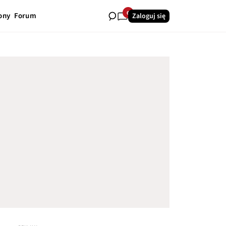
6
ony
Forum
Zaloguj się