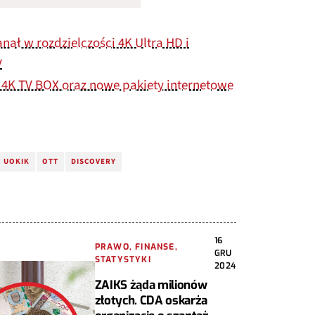
nał w rozdzielczości 4K Ultra HD i
V
K TV BOX oraz nowe pakiety internetowe
UOKIK
OTT
DISCOVERY
16
PRAWO, FINANSE,
GRU
STATYSTYKI
2024
ZAIKS żąda milionów
złotych. CDA oskarża