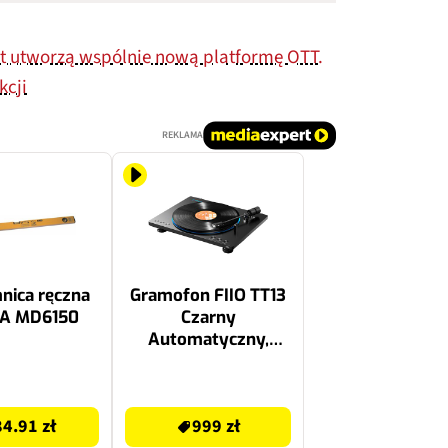
at utworzą wspólnie nową platformę OTT.
kcji
REKLAMA
nica ręczna
Gramofon FIIO TT13
A MD6150
Czarny
Automatyczny,
Napęd paskowy,
Przedwzmacniacz,
1069 zł
Prędkość odtw. 33 1-
84.91 zł
999 zł
3, 45 obr.-min