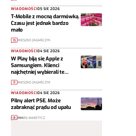
WIADOMOŚCI
05 SIE 2026
T-Mobile z mocną darmówką.
Czasu jest jednak bardzo
mało
MIESZKO ZAGAŃCZYK
15
WIADOMOŚCI
04 SIE 2026
W Play biją się Apple z
Samsungiem. Klienci
najchętniej wybierali te
telefony
MIESZKO ZAGAŃCZYK
0
WIADOMOŚCI
04 SIE 2026
Pilny alert PSE. Może
zabraknąć prądu od upału
PAWEŁ MARETYCZ
3