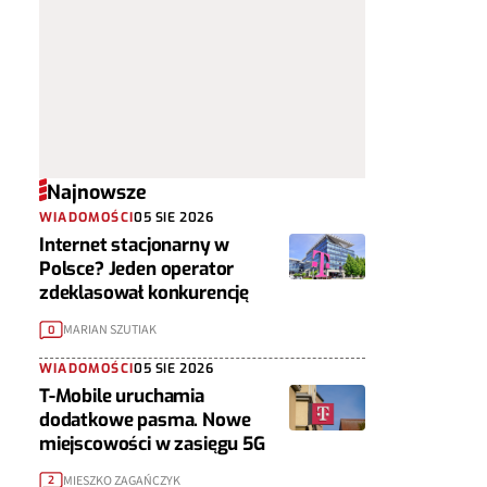
Najnowsze
WIADOMOŚCI
05 SIE 2026
Internet stacjonarny w
Polsce? Jeden operator
zdeklasował konkurencję
MARIAN SZUTIAK
0
WIADOMOŚCI
05 SIE 2026
T-Mobile uruchamia
dodatkowe pasma. Nowe
miejscowości w zasięgu 5G
MIESZKO ZAGAŃCZYK
2