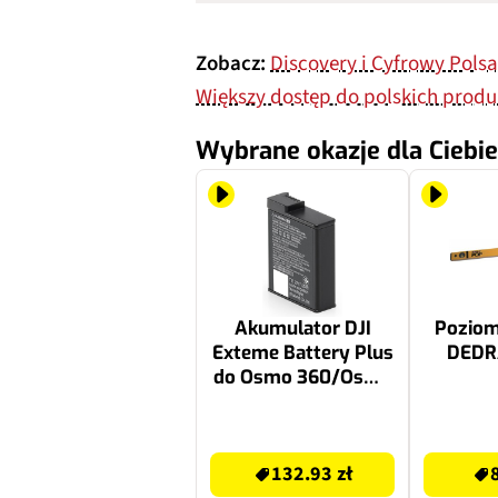
Zobacz:
Discovery i Cyfrowy Pols
Większy dostęp do polskich produ
Wybrane okazje dla Ciebie
Akumulator DJI
Poziom
Exteme Battery Plus
DEDR
do Osmo 360/Osmo
Action 6/5 Pro/4/3
132.93 zł
84.91 zł
132.93 zł