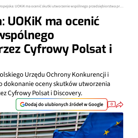
Komisja Europejska: UOKiK ma ocenić skutki utworzenie wspólnego przedsiębiorstwa przez Cyfrowy Polsat i Discovery
a: UOKiK ma ocenić
 wspólnego
rzez Cyfrowy Polsat i
polskiego Urzędu Ochrony Konkurencji i
o dokonanie oceny skutków utworzenia
z Cyfrowy Polsat i Discovery.
Dodaj do ulubionych źródeł w Google
0