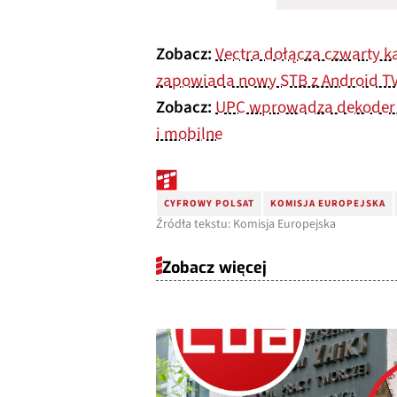
Zobacz:
Vectra dołącza czwarty ka
zapowiada nowy STB z Android T
Zobacz:
UPC wprowadza dekoder 4
i mobilne
CYFROWY POLSAT
KOMISJA EUROPEJSKA
Źródła tekstu: Komisja Europejska
Zobacz więcej