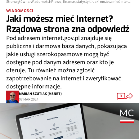
Strona główna
Wiadomości
Prawo, finanse, statystyki
Jaki możesz mieć Internet? Rządowa strona zna odpowiedź
WIADOMOŚCI
Jaki możesz mieć Internet?
Rządowa strona zna odpowiedź
Pod adresem internet.gov.pl znajduje się
publiczna i darmowa baza danych, pokazująca
jakie usługi szerokopasmowe mogą być
dostępne pod danym adresem oraz kto je
oferuje. Tu również można zgłosić
zapotrzebowanie na Internet i zweryfikować
dostępne informacje.
MARIAN SZUTIAK (MSNET)
3
07 MAR 2024