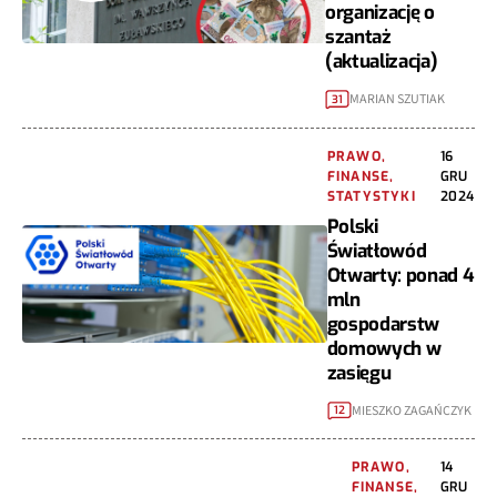
organizację o
szantaż
(aktualizacja)
MARIAN SZUTIAK
31
PRAWO,
16
FINANSE,
GRU
STATYSTYKI
2024
Polski
Światłowód
Otwarty: ponad 4
mln
gospodarstw
domowych w
zasięgu
MIESZKO ZAGAŃCZYK
12
PRAWO,
14
FINANSE,
GRU