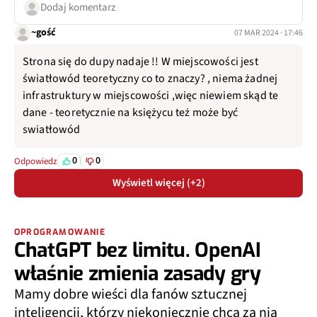
Dodaj komentarz
~gość
07 MAR 2024 · 17:46
Strona się do dupy nadaje !! W miejscowości jest
światłowód teoretyczny co to znaczy? , niema żadnej
infrastruktury w miejscowości ,więc niewiem skąd te
dane - teoretycznie na księżycu też może być
swiatłowód
0
0
Odpowiedz
Wyświetl więcej (+2)
OPROGRAMOWANIE
ChatGPT bez limitu. OpenAI
właśnie zmienia zasady gry
Mamy dobre wieści dla fanów sztucznej
inteligencji, którzy niekoniecznie chcą za nią