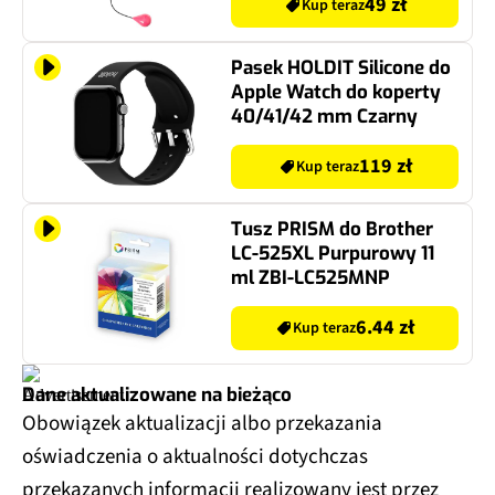
49 zł
Kup teraz
Pasek HOLDIT Silicone do
Apple Watch do koperty
40/41/42 mm Czarny
119 zł
Kup teraz
Tusz PRISM do Brother
LC-525XL Purpurowy 11
ml ZBI-LC525MNP
6.44 zł
Kup teraz
Dane aktualizowane na bieżąco
Obowiązek aktualizacji albo przekazania
oświadczenia o aktualności dotychczas
przekazanych informacji realizowany jest przez