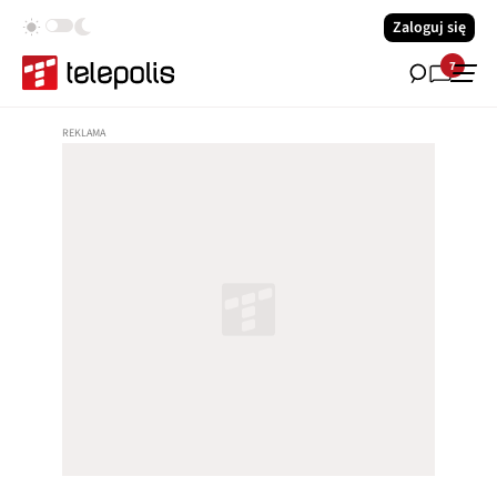
Zaloguj się
7