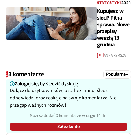
STATYSTYKI
2024
Kupujesz w
sieci? Pilna
sprawa. Nowe
przepisy
weszły 13
grudnia
ANNA RYMSZA
0
3 komentarze
Popularne
Zaloguj się, by śledzić dyskuję
Dołącz do użytkowników, pisz bez limitu, śledź
odpowiedzi oraz reakcje na swoje komentarze. Nie
przegap ważnych rozmów!
Możesz dodać 3 komentarze w ciągu 14 dni
Załóż konto