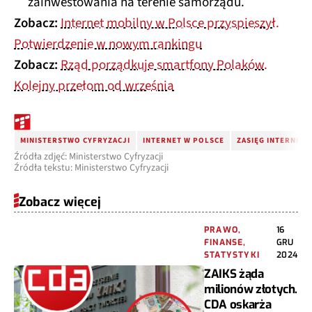
zainwestowania na terenie samorządu.
Zobacz:
Internet mobilny w Polsce przyspieszył.
Potwierdzenie w nowym rankingu
Zobacz:
Rząd porządkuje smartfony Polaków.
Kolejny przełom od września
MINISTERSTWO CYFRYZACJI
INTERNET W POLSCE
ZASIĘG INTERNETU
Źródła zdjęć: Ministerstwo Cyfryzacji
Źródła tekstu: Ministerstwo Cyfryzacji
Zobacz więcej
PRAWO,
16
FINANSE,
GRU
STATYSTYKI
2024
ZAIKS żąda
milionów złotych.
CDA oskarża