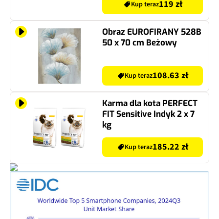
119 zł
Kup teraz
Obraz EUROFIRANY 528B
50 x 70 cm Beżowy
108.63 zł
Kup teraz
Karma dla kota PERFECT
FIT Sensitive Indyk 2 x 7
kg
185.22 zł
Kup teraz