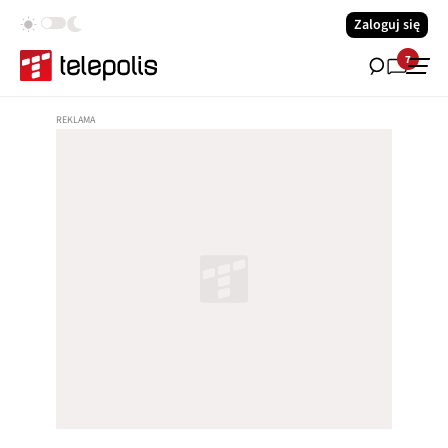
Zaloguj się
7