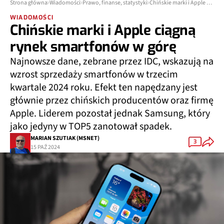
Strona główna
Wiadomości
Prawo, finanse, statystyki
Chińskie marki i Apple ciągną rynek smartfonów w górę
WIADOMOŚCI
Chińskie marki i Apple ciągną
rynek smartfonów w górę
Najnowsze dane, zebrane przez IDC, wskazują na
wzrost sprzedaży smartfonów w trzecim
kwartale 2024 roku. Efekt ten napędzany jest
głównie przez chińskich producentów oraz firmę
Apple. Liderem pozostał jednak Samsung, który
jako jedyny w TOP5 zanotował spadek.
MARIAN SZUTIAK (MSNET)
3
15 PAŹ 2024