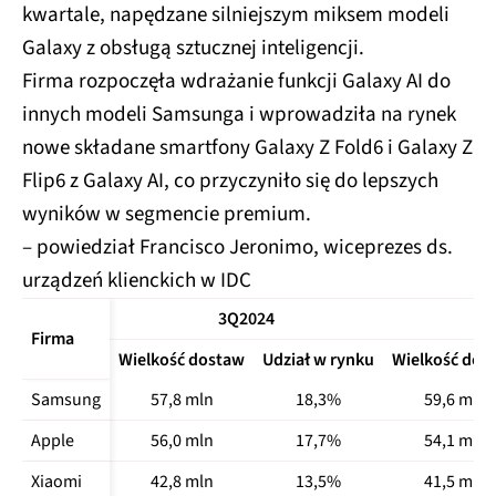
kwartale, napędzane silniejszym miksem modeli
Galaxy z obsługą sztucznej inteligencji.
Firma rozpoczęła wdrażanie funkcji Galaxy AI do
innych modeli Samsunga i wprowadziła na rynek
nowe składane smartfony Galaxy Z Fold6 i Galaxy Z
Flip6 z Galaxy AI, co przyczyniło się do lepszych
wyników w segmencie premium.
– powiedział Francisco Jeronimo, wiceprezes ds.
urządzeń klienckich w IDC
3Q2024
Firma
Wielkość dostaw
Udział w rynku
Wielkość dos
Samsung
57,8 mln
18,3%
59,6 mln
Apple
56,0 mln
17,7%
54,1 mln
Xiaomi
42,8 mln
13,5%
41,5 mln