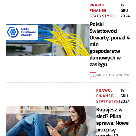
PRAWO,
16
FINANSE,
GRU
STATYSTYKI
2024
Polski
Światłowód
Otwarty: ponad 4
mln
gospodarstw
domowych w
zasięgu
MIESZKO ZAGAŃCZYK
12
PRAWO,
14
FINANSE,
GRU
STATYSTYKI
2024
Kupujesz w
sieci? Pilna
sprawa. Nowe
przepisy