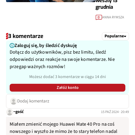
weszły 13
grudnia
ANNA RYMSZA
0
3 komentarze
Popularne
Zaloguj się, by śledzić dyskuję
Dołącz do użytkowników, pisz bez limitu, śledź
odpowiedzi oraz reakcje na swoje komentarze. Nie
przegap ważnych rozmów!
Możesz dodać 3 komentarze w ciągu 14 dni
Załóż konto
Dodaj komentarz
~gość
15 PAŹ 2024 · 20:49
Miałem zmienić mojego Huawei Mate 40 Pro na coś
nowszego i wyszło że mimo że to stary telefon nadal