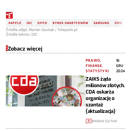
#APPLE
IDC
OPPO
RYNEK SMARTFONÓW
SAMSUNG
VIVO
X
Źródła zdjęć: Marian Szutiak / Telepolis.pl
Źródła tekstu: IDC
Zobacz więcej
PRAWO,
16
FINANSE,
GRU
STATYSTYKI
2024
ZAIKS żąda
milionów złotych.
CDA oskarża
organizację o
szantaż
(aktualizacja)
MARIAN SZUTIAK
31