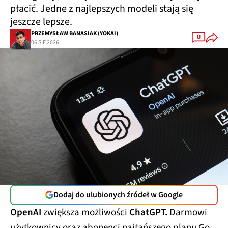
płacić. Jedne z najlepszych modeli stają się
jeszcze lepsze.
PRZEMYSŁAW BANASIAK (YOKAI)
0
06 SIE 2026
Dodaj do ulubionych źródeł w Google
OpenAI
zwiększa możliwości
ChatGPT.
Darmowi
użytkownicy oraz abonenci najtańszego planu Go