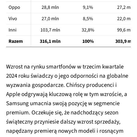
Oppo
28,8 mln
9,1%
27,2 mln
Vivo
27,0 mln
8,5%
22,0 mln
Inni
103,7 mln
32,8%
99,6 mln
Razem
316,1 mln
100%
303,9 mln
Wzrost na rynku smartfonów w trzecim kwartale
2024 roku świadczy o jego odporności na globalne
wyzwania gospodarcze. Chińscy producenci i
Apple odgrywają kluczową rolę w tym wzroście, a
Samsung umacnia swoją pozycję w segmencie
premium. Oczekuje się, że nadchodzący sezon
świąteczny przyniesie dalszy wzrost sprzedaży,
napędzany premierą nowych modeli i rosnącym