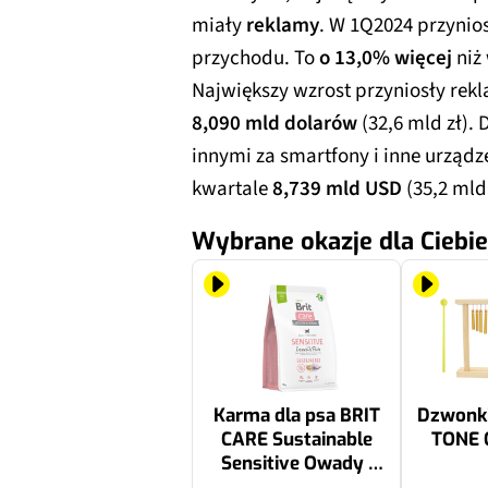
miały
reklamy
. W 1Q2024 przynio
przychodu. To
o 13,0% więcej
niż
Największy wzrost przyniosły rek
8,090 mld dolarów
(32,6 mld zł).
innymi za smartfony i inne urząd
kwartale
8,739 mld USD
(35,2 mld 
Wybrane okazje dla Ciebie
Karma dla psa BRIT
Dzwonki
CARE Sustainable
TONE 
Sensitive Owady i
ryba 3 kg