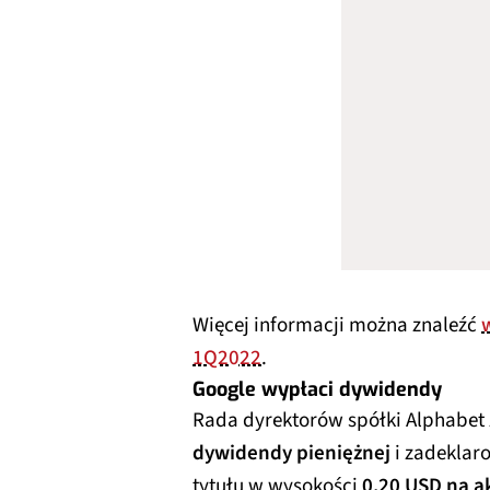
Więcej informacji można znaleźć
1Q2022
.
Google wypłaci dywidendy
Rada dyrektorów spółki Alphabet 
dywidendy pieniężnej
i zadeklar
tytułu w wysokości
0,20 USD na a