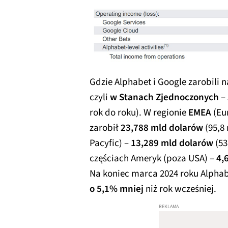
Gdzie Alphabet i Google zarobili 
czyli
w Stanach Zjednoczonych
–
rok do roku). W regionie
EMEA
(Eur
zarobił
23,788 mld dolarów
(95,8 
Pacyfic) –
13,289 mld dolarów
(53
częściach Ameryk (poza USA) –
4,
Na koniec marca 2024 roku Alphab
o 5,1% mniej
niż rok wcześniej.