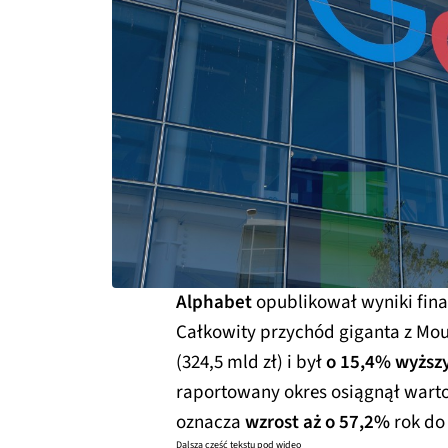
Alphabet
opublikował wyniki fina
Całkowity przychód giganta z Mo
(324,5 mld zł) i był
o 15,4% wyższ
raportowany okres osiągnął wart
oznacza
wzrost aż o 57,2%
rok do
Dalsza część tekstu pod wideo