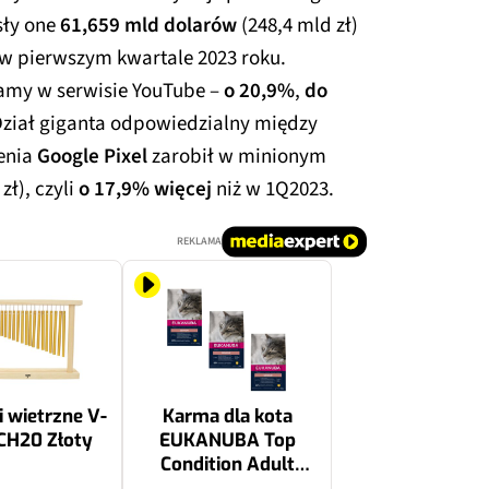
sły one
61,659 mld dolarów
(248,4 mld zł)
 w pierwszym kwartale 2023 roku.
lamy w serwisie YouTube –
o 20,9%
,
do
 Dział giganta odpowiedzialny między
zenia
Google Pixel
zarobił w minionym
zł), czyli
o 17,9% więcej
niż w 1Q2023.
REKLAMA
 wietrzne V-
Karma dla kota
CH20 Złoty
EUKANUBA Top
Condition Adult
Senior Kurczak 3 x 10