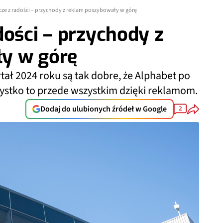
cze z radości – przychody z reklam poszybowały w górę
dości – przychody z
y w górę
tał 2024 roku są tak dobre, że Alphabet po
ystko to przede wszystkim dzięki reklamom.
Dodaj do ulubionych źródeł w Google
2