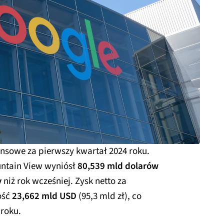
nsowe za pierwszy kwartał 2024 roku.
untain View wyniósł
80,539 mld dolarów
y
niż rok wcześniej. Zysk netto za
ość
23,662 mld USD
(95,3 mld zł), co
 roku.