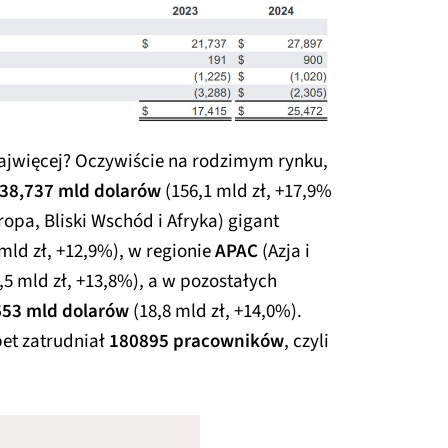
najwięcej? Oczywiście na rodzimym rynku,
38,737 mld dolarów
(156,1 mld zł, +17,9%
opa, Bliski Wschód i Afryka) gigant
mld zł, +12,9%), w regionie
APAC
(Azja i
,5 mld zł, +13,8%), a w pozostałych
653 mld dolarów
(18,8 mld zł, +14,0%).
et zatrudniał
180895 pracowników
, czyli