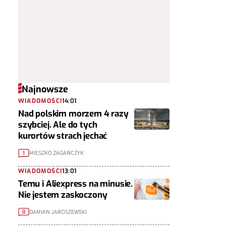
Najnowsze
WIADOMOŚCI
14:01
Nad polskim morzem 4 razy
szybciej. Ale do tych
kurortów strach jechać
MIESZKO ZAGAŃCZYK
1
WIADOMOŚCI
13:01
Temu i Aliexpress na minusie.
Nie jestem zaskoczony
DAMIAN JAROSZEWSKI
0