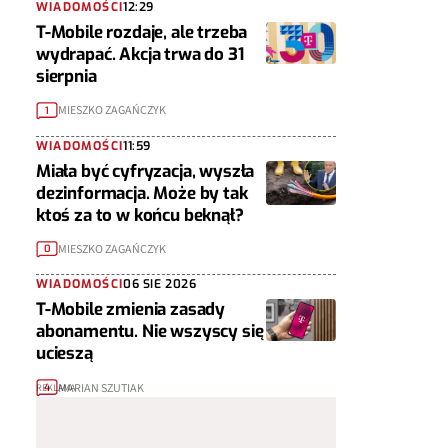
WIADOMOŚCI
12:29
T-Mobile rozdaje, ale trzeba
wydrapać. Akcja trwa do 31
sierpnia
MIESZKO ZAGAŃCZYK
1
WIADOMOŚCI
11:59
Miała być cyfryzacja, wyszła
dezinformacja. Może by tak
ktoś za to w końcu beknął?
MIESZKO ZAGAŃCZYK
0
WIADOMOŚCI
06 SIE 2026
T-Mobile zmienia zasady
abonamentu. Nie wszyscy się
ucieszą
MARIAN SZUTIAK
4