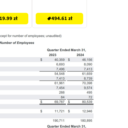
kg
494.61 zł
19.99 zł
494.61 zł