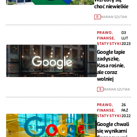
choć niewielkie
MARIAN SZUTIAK
0
PRAWO,
03
FINANSE,
LUT
STATYSTYKI
2023
Google łapie
zadyszkę.
Kasa rośnie,
ale coraz
wolniej
MARIAN SZUTIAK
5
PRAWO,
26
FINANSE,
PAŹ
STATYSTYKI
2022
Google chwali
się wynikami