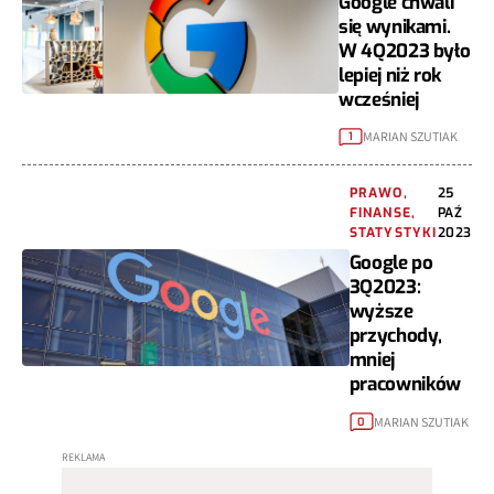
Google chwali
się wynikami.
W 4Q2023 było
lepiej niż rok
wcześniej
MARIAN SZUTIAK
1
PRAWO,
25
FINANSE,
PAŹ
STATYSTYKI
2023
Google po
3Q2023:
wyższe
przychody,
mniej
pracowników
MARIAN SZUTIAK
0