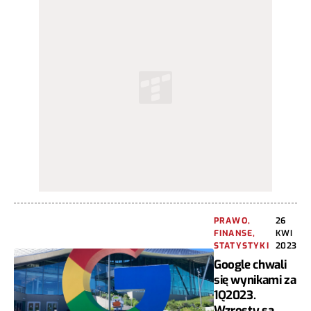
PRAWO,
26
FINANSE,
KWI
STATYSTYKI
2023
Google chwali
się wynikami za
1Q2023.
Wzrosty są,