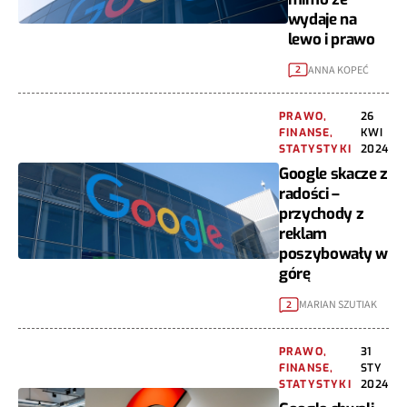
wydaje na
lewo i prawo
ANNA KOPEĆ
2
PRAWO,
26
FINANSE,
KWI
STATYSTYKI
2024
Google skacze z
radości –
przychody z
reklam
poszybowały w
górę
MARIAN SZUTIAK
2
PRAWO,
31
FINANSE,
STY
STATYSTYKI
2024