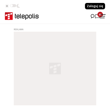
Zaloguj się
39