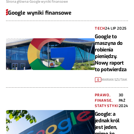
Strona główna
Google wyniki finansowe
Google wyniki finansowe
TECH
24 LIP 2025
Google to
maszyna do
robienia
pieniędzy.
Nowy raport
to potwierdza
MARIAN SZUTIAK
0
PRAWO,
30
FINANSE,
PAŹ
STATYSTYKI
2024
Google: a
jednak król
jest jeden,
mimo że