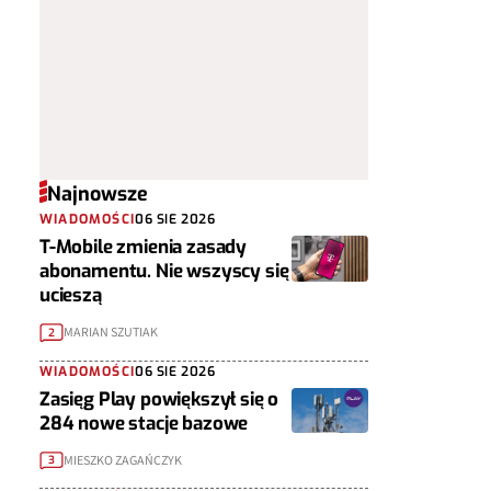
Najnowsze
WIADOMOŚCI
06 SIE 2026
T-Mobile zmienia zasady
abonamentu. Nie wszyscy się
ucieszą
MARIAN SZUTIAK
2
WIADOMOŚCI
06 SIE 2026
Zasięg Play powiększył się o
284 nowe stacje bazowe
MIESZKO ZAGAŃCZYK
3