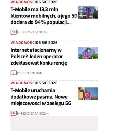
WIADOMOŚCI
06 SIE 2026
T-Mobile ma 13,3 mln
klientów mobilnych, a jego 5G
dociera do 94% populacji
Polski
MIESZKO ZAGAŃCZYK
18
WIADOMOŚCI
05 SIE 2026
Internet stacjonarny w
Polsce? Jeden operator
zdeklasował konkurencję
MARIAN SZUTIAK
1
WIADOMOŚCI
05 SIE 2026
T-Mobile uruchamia
dodatkowe pasma. Nowe
miejscowości w zasięgu 5G
MIESZKO ZAGAŃCZYK
6