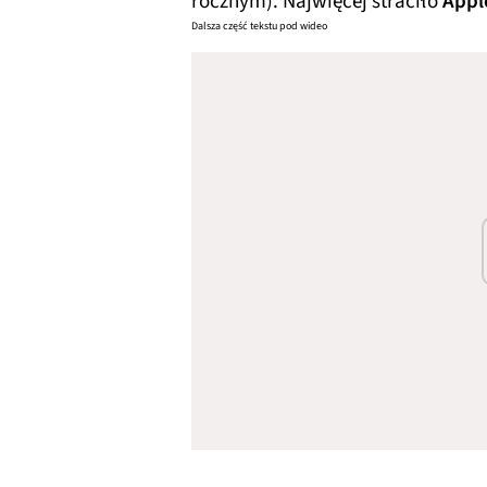
rocznym). Najwięcej straciło
Appl
Dalsza część tekstu pod wideo