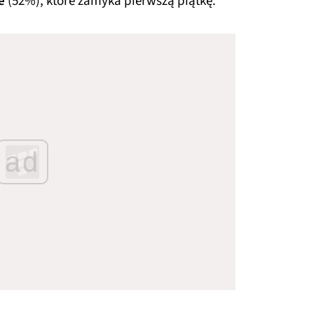
e
(52%), które zamyka pierwszą piątkę.
ad