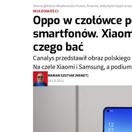
Strona główna
Wiadomości
Prawo, finanse, statystyki
Oppo w czo
WIADOMOŚCI
Oppo w czołówce p
smartfonów. Xiaom
czego bać
Canalys przedstawił obraz polskiego
Na czele Xiaomi i Samsung, a podium
MARIAN SZUTIAK (MSNET)
08 LIS 2021