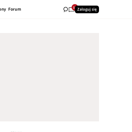
12
ony
Forum
Zaloguj się