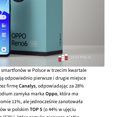
u smartfonów w Polsce w trzecim kwartale
ją odpowiednio pierwsze i drugie miejsce
zez firmę
Canalys
, odpowiadając za 28%
 Podium zamyka marka
Oppo
, która ma
iomie 11%, ale jednocześnie zanotowała
onów w polskim
TOP 5
(o 44% w ujęciu