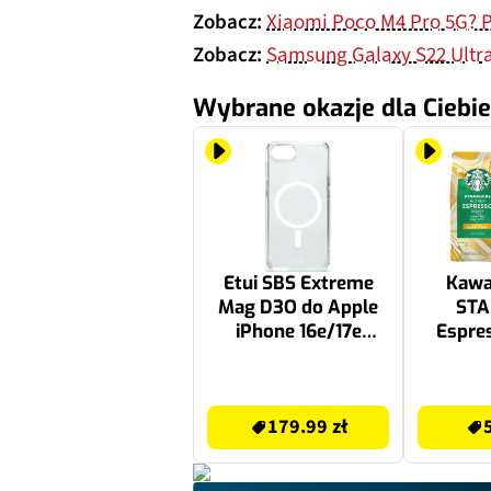
Zobacz:
Xiaomi Poco M4 Pro 5G? P
Zobacz:
Samsung Galaxy S22 Ultra
Wybrane okazje dla Ciebie
Etui SBS Extreme
Kawa 
Mag D3O do Apple
STA
iPhone 16e/17e
Espre
Przezroczysty
Roast 
179.99 zł
58.18 zł
179.99 zł