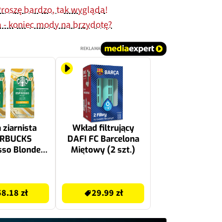
roszę bardzo, tak wygląda!
 - koniec mody na brzydotę?
REKLAMA
ziarnista
Wkład filtrujący
RBUCKS
DAFI FC Barcelona
sso Blonde
Miętowy (2 szt.)
Arabica 2 x
200 g
29.99 zł
58.18 zł
29.99 zł