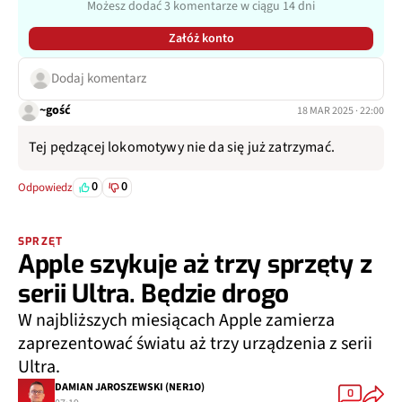
Możesz dodać 3 komentarze w ciągu 14 dni
Załóż konto
Dodaj komentarz
~gość
18 MAR 2025 · 22:00
Tej pędzącej lokomotywy nie da się już zatrzymać.
0
0
Odpowiedz
SPRZĘT
Apple szykuje aż trzy sprzęty z
serii Ultra. Będzie drogo
W najbliższych miesiącach Apple zamierza
zaprezentować światu aż trzy urządzenia z serii
Ultra.
DAMIAN JAROSZEWSKI (NER1O)
0