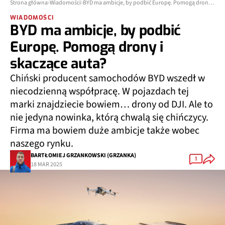
Strona główna
Wiadomości
BYD ma ambicje, by podbić Europę. Pomogą drony i skaczące auta?
WIADOMOŚCI
BYD ma ambicje, by podbić
Europę. Pomogą drony i
skaczące auta?
Chiński producent samochodów BYD wszedł w
niecodzienną współpracę. W pojazdach tej
marki znajdziecie bowiem… drony od DJI. Ale to
nie jedyna nowinka, którą chwalą się chińczycy.
Firma ma bowiem duże ambicje także wobec
naszego rynku.
BARTŁOMIEJ GRZANKOWSKI (GRZANKA)
1
18 MAR 2025