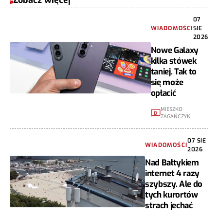
Zobacz więcej
07
WIADOMOŚCI
SIE
2026
Nowe Galaxy
kilka stówek
taniej. Tak to
się może
opłacić
MIESZKO
0
ZAGAŃCZYK
07 SIE
WIADOMOŚCI
2026
Nad Bałtykiem
internet 4 razy
szybszy. Ale do
tych kurortów
strach jechać