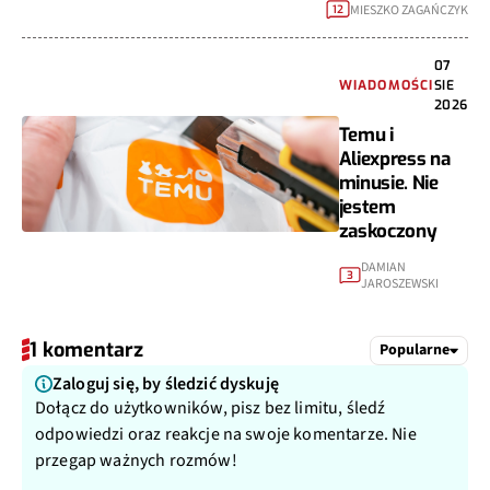
MIESZKO ZAGAŃCZYK
12
07
WIADOMOŚCI
SIE
2026
Temu i
Aliexpress na
minusie. Nie
jestem
zaskoczony
DAMIAN
3
JAROSZEWSKI
1 komentarz
Popularne
Zaloguj się, by śledzić dyskuję
Dołącz do użytkowników, pisz bez limitu, śledź
odpowiedzi oraz reakcje na swoje komentarze. Nie
przegap ważnych rozmów!