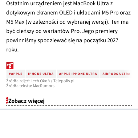
Ostatnim urządzeniem jest MacBook Ultra z
dotykowym ekranem OLED i układami M5 Pro oraz
M5 Max (w zależności od wybranej wersji). Ten ma
być cieńszy od wariantów Pro. Jego premiery
powinniśmy spodziewać się na początku 2027
roku.
#APPLE
IPHONE ULTRA
APPLE IPHONE ULTRA
AIRPODS ULTRA
Źródła zdjęć: Lech Okoń / Telepolis.pl
Źródła tekstu: MacRumors
Zobacz więcej
07 SIE
SPRZĘT
2026
Nadciąga
laptop cienki