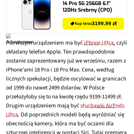
14 Pro 5G 256GB 6.1''
120Hz Srebrny (CPO)
3199.99 zł
Kup teraz
Pierwszym urządzeniem ma być
iPhone Ultra
, czyli
składany telefon Apple. Ten prawdopodobnie
zostanie zaprezentowany już we wrześniu, razem z
iPhone'ami 18 Pro i 18 Pro Max. Cena, według
licznych spekulacji, będzie oscylować w granicach
od 1999 do nawet 2499 dolarów. W Polsce
przełożyłoby się to na kwotę rzędu 9199-11499 zł.
Drugim urządzeniem mają być
słuchawki AirPods
Ultra
. Od poprzednich modeli będą wyróżniać się
obecnością kamery, która ma być oczami dla
sztucznej inteligencji w postaci Siri. Tutaj premiera