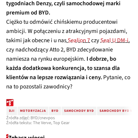
tygodniach Denzy, czyli samochodowej marki
premium od BYD.
Ciężko tu odmówić chińskiemu producentowi
ambicji. W połączeniu z atrakcyjnymi pojazdami,
takimi jak obecne i u nas
Sealion 7
czy
Seal U DM-i
,
czy nadchodzący Atto 2, BYD zdecydowanie
namiesza na rynku europejskim.
I dobrze, bo
każda dodatkowa konkurencja, to szansa dla
klientów na lepsze rozwiązania i ceny.
Pytanie, co
na to pozostali zawodnicy?
DJI
MOTORYZACJA
BYD
SAMOCHODY BYD
SAMOCHODY BYD W P
Źródła zdjęć: BYD/cnevpos
Źródła tekstu: The Verve, Top Gear