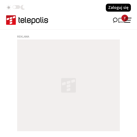
Zaloguj się
7