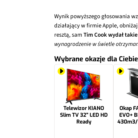
Wynik powyższego głosowania wzi
działający w firmie Apple, obniż
resztą, sam
Tim Cook wydał takie
wynagrodzenie w świetle otrzyman
Wybrane okazje dla Ciebie
Telewizor KIANO
Okap F
Slim TV 32" LED HD
EVO+ B
Ready
430m3/h
459 zł
6929.99 zł