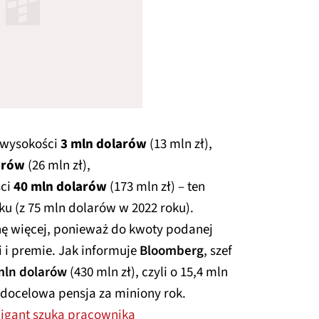
 wysokości
3 mln dolarów
(13 mln zł),
arów
(26 mln zł),
ści
40 mln dolarów
(173 mln zł) – ten
ku (z 75 mln dolarów w 2022 roku).
hę więcej, ponieważ do kwoty podanej
 i premie. Jak informuje
Bloomberg
, szef
mln dolarów
(430 mln zł), czyli o 15,4 mln
 docelowa pensja za miniony rok.
Gigant szuka pracownika