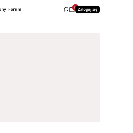
41
ony
Forum
Zaloguj się