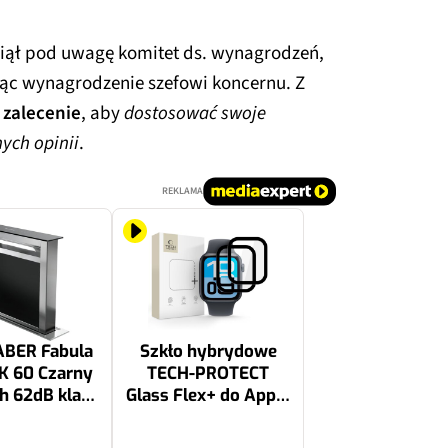
ął pod uwagę komitet ds. wynagrodzeń,
ając wynagrodzenie szefowi koncernu. Z
 zalecenie
, aby
dostosować swoje
ych opinii
.
REKLAMA
ABER Fabula
Szkło hybrydowe
K 60 Czarny
TECH-PROTECT
 62dB klasa
Glass Flex+ do Apple
B
Watch 4/5/6/SE
1/2/3 44 mm Czarny
19.19 zł