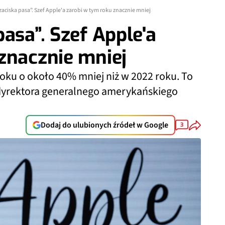
aciska pasa”. Szef Apple'a zarobi w tym roku znacznie mniej
asa”. Szef Apple'a
znacznie mniej
oku o około 40% mniej niż w 2022 roku. To
 dyrektora generalnego amerykańskiego
Dodaj do ulubionych źródeł w Google
3