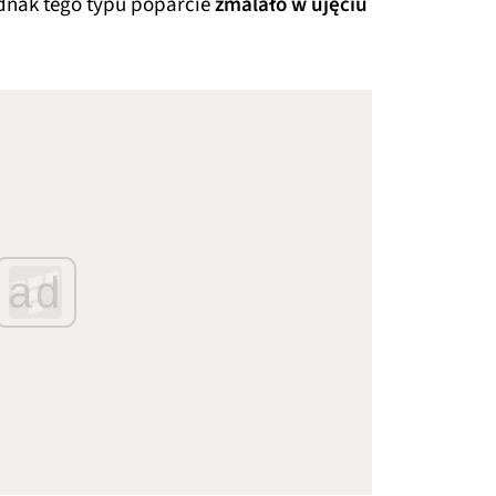
ednak tego typu poparcie
zmalało w ujęciu
ad