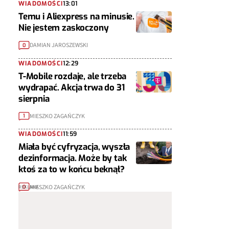
WIADOMOŚCI
13:01
Temu i Aliexpress na minusie.
Nie jestem zaskoczony
DAMIAN JAROSZEWSKI
0
WIADOMOŚCI
12:29
T-Mobile rozdaje, ale trzeba
wydrapać. Akcja trwa do 31
sierpnia
MIESZKO ZAGAŃCZYK
1
WIADOMOŚCI
11:59
Miała być cyfryzacja, wyszła
dezinformacja. Może by tak
ktoś za to w końcu beknął?
MIESZKO ZAGAŃCZYK
0