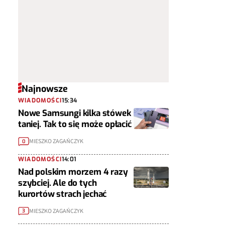
Najnowsze
WIADOMOŚCI
15:34
Nowe Samsungi kilka stówek
taniej. Tak to się może opłacić
MIESZKO ZAGAŃCZYK
0
WIADOMOŚCI
14:01
Nad polskim morzem 4 razy
szybciej. Ale do tych
kurortów strach jechać
MIESZKO ZAGAŃCZYK
3