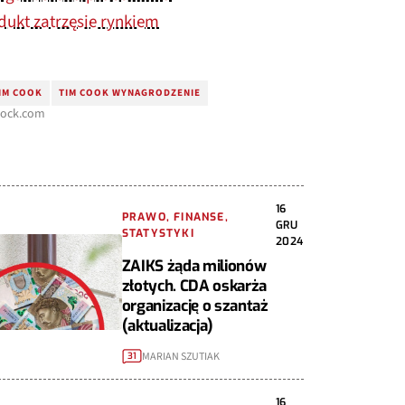
odukt zatrzęsie rynkiem
TIM COOK
TIM COOK WYNAGRODZENIE
stock.com
16
PRAWO, FINANSE,
GRU
STATYSTYKI
2024
ZAIKS żąda milionów
złotych. CDA oskarża
organizację o szantaż
(aktualizacja)
MARIAN SZUTIAK
31
16