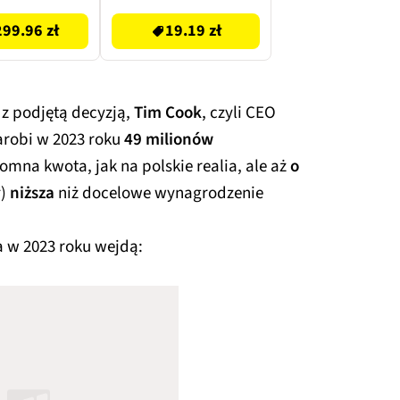
(2 szt.)
99.96 zł
19.19 zł
z podjętą decyzją,
Tim Cook
, czyli CEO
zarobi w 2023 roku
49 milionów
romna kwota, jak na polskie realia, ale aż
o
ł)
niższa
niż docelowe wynagrodzenie
a w 2023 roku wejdą: