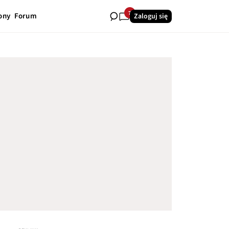
7
ony
Forum
Zaloguj się