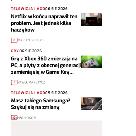
TELEWIZJA I VOD
06 SIE 2026
Netflix w końcu naprawił ten
problem. Jest jednak kilka
haczyków
MARIAN SZUTIAK
0
GRY
06 SIE 2026
Gry z Xbox 360 zmierzają na
PC, a płyty z obecnej generacji
zamienią się w Game Key
Cardy
PAWEŁ MARETYCZ
2
TELEWIZJA I VOD
05 SIE 2026
Masz takiego Samsunga?
Szykuj się na zmiany
LECH OKOŃ
0