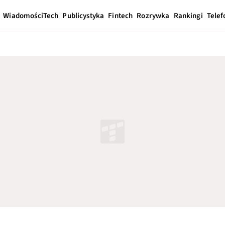
Wiadomości
Tech
Publicystyka
Fintech
Rozrywka
Rankingi
Telef