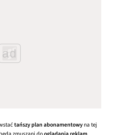
ad
owstać
tańszy plan abonamentowy
na tej
i będą zmuszani do
oglądania reklam
.