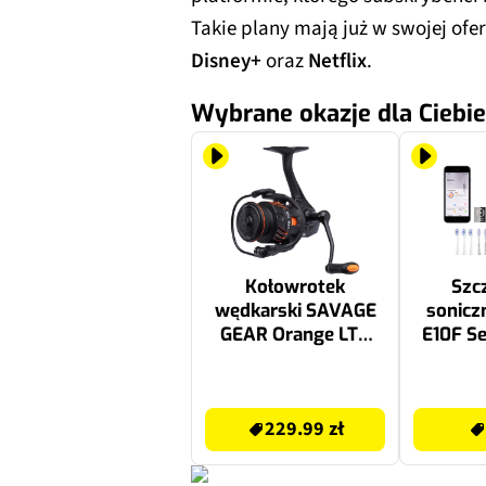
Takie plany mają już w swojej ofe
Disney+
oraz
Netflix
.
Wybrane okazje dla Ciebie
Kołowrotek
Szc
wędkarski SAVAGE
sonic
GEAR Orange LTD
E10F Se
2500 FD 1631591
229.99 zł
399 zł
229.99 zł