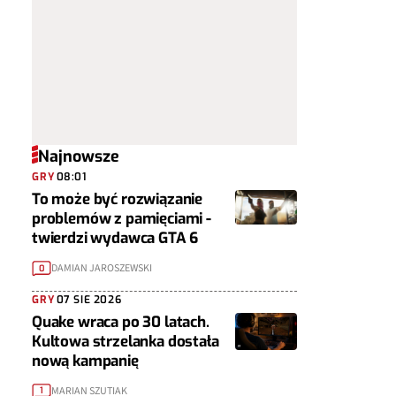
Najnowsze
GRY
08:01
To może być rozwiązanie
problemów z pamięciami -
twierdzi wydawca GTA 6
DAMIAN JAROSZEWSKI
0
GRY
07 SIE 2026
Quake wraca po 30 latach.
Kultowa strzelanka dostała
nową kampanię
MARIAN SZUTIAK
1