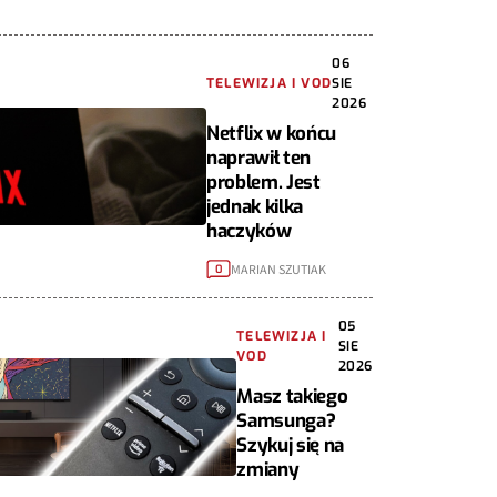
06
TELEWIZJA I VOD
SIE
2026
Netflix w końcu
naprawił ten
problem. Jest
jednak kilka
haczyków
MARIAN SZUTIAK
0
05
TELEWIZJA I
SIE
VOD
2026
Masz takiego
Samsunga?
Szykuj się na
zmiany