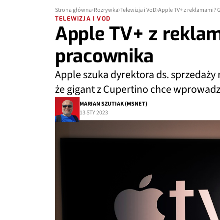
Strona główna
Rozrywka
Telewizja i VoD
Apple TV+ z reklamami? 
TELEWIZJA I VOD
Apple TV+ z rekla
pracownika
Apple szuka dyrektora ds. sprzedaży r
że gigant z Cupertino chce wprowadz
MARIAN SZUTIAK (MSNET)
13 STY 2023