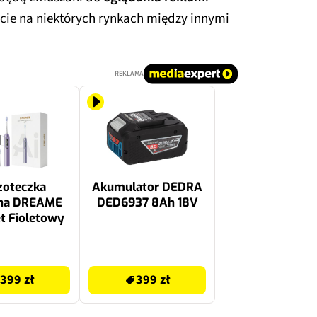
rcie na niektórych rynkach między innymi
REKLAMA
zoteczka
Akumulator DEDRA
zna DREAME
DED6937 8Ah 18V
t Fioletowy
399 zł
399 zł
399 zł