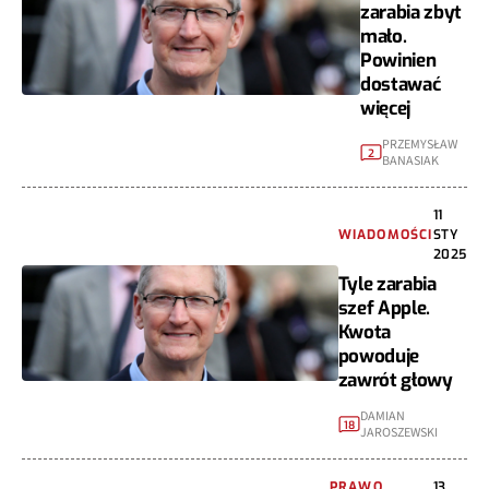
zarabia zbyt
mało.
Powinien
dostawać
więcej
PRZEMYSŁAW
2
BANASIAK
11
WIADOMOŚCI
STY
2025
Tyle zarabia
szef Apple.
Kwota
powoduje
zawrót głowy
DAMIAN
18
JAROSZEWSKI
PRAWO,
13