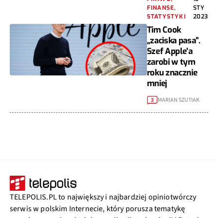
FINANSE,
STY
STATYSTYKI
2023
Tim Cook
„zaciska pasa”.
Szef Apple'a
zarobi w tym
roku znacznie
mniej
MARIAN SZUTIAK
3
TELEPOLIS.PL to największy i najbardziej opiniotwórczy
serwis w polskim Internecie, który porusza tematykę