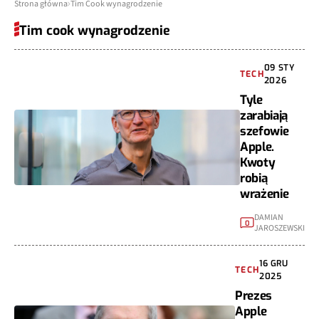
Strona główna
Tim Cook wynagrodzenie
Tim cook wynagrodzenie
09 STY
TECH
2026
Tyle
zarabiają
szefowie
Apple.
Kwoty
robią
wrażenie
DAMIAN
0
JAROSZEWSKI
16 GRU
TECH
2025
Prezes
Apple