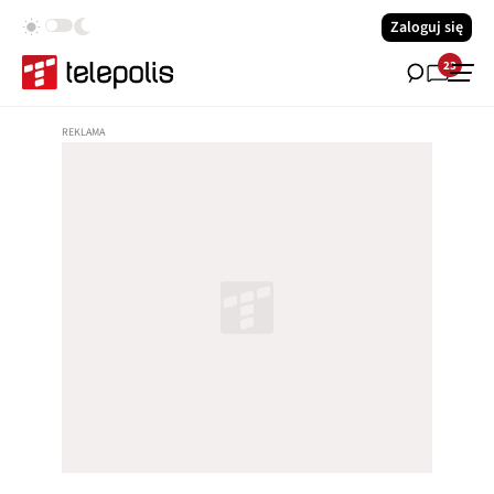
Zaloguj się
23