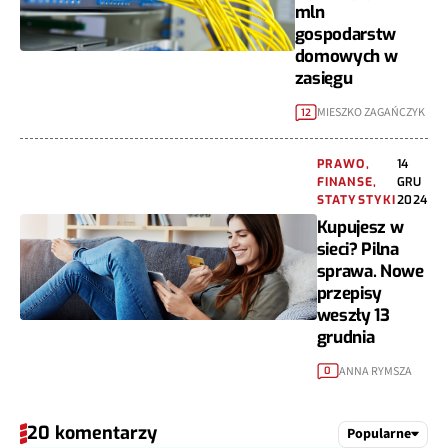
mln
gospodarstw
domowych w
zasięgu
MIESZKO ZAGAŃCZYK
12
PRAWO,
14
FINANSE,
GRU
STATYSTYKI
2024
Kupujesz w
sieci? Pilna
sprawa. Nowe
przepisy
weszły 13
grudnia
ANNA RYMSZA
0
20 komentarzy
Popularne