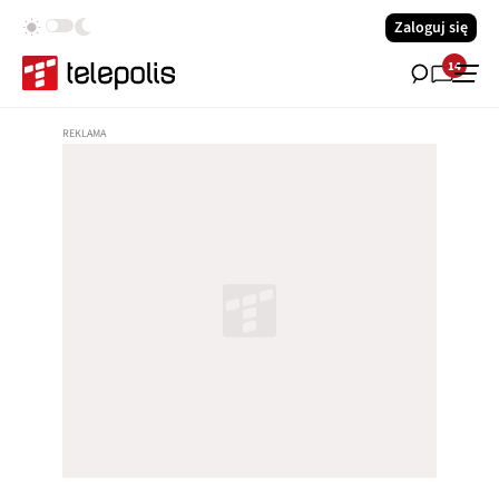
Zaloguj się
14