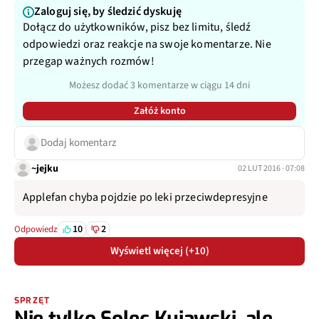
Zaloguj się, by śledzić dyskuję
Dołącz do użytkowników, pisz bez limitu, śledź
odpowiedzi oraz reakcje na swoje komentarze. Nie
przegap ważnych rozmów!
Możesz dodać 3 komentarze w ciągu 14 dni
Załóż konto
Dodaj komentarz
~jejku
02 LUT 2016 · 07:08
Applefan chyba pojdzie po leki przeciwdepresyjne
10
2
Odpowiedz
Wyświetl więcej (+10)
SPRZĘT
Nie tylko Solec Kujawski, ale