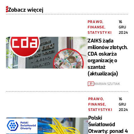
Zobacz więcej
PRAWO,
16
FINANSE,
GRU
STATYSTYKI
2024
ZAIKS żąda
milionów złotych.
CDA oskarża
organizację o
szantaż
(aktualizacja)
MARIAN SZUTIAK
31
PRAWO,
16
FINANSE,
GRU
STATYSTYKI
2024
Polski
Światłowód
Otwarty: ponad 4