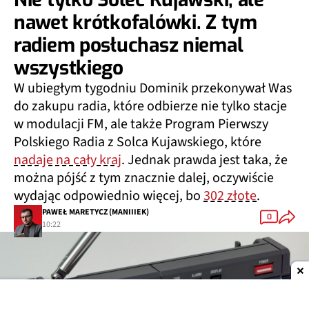
nawet krótkofalówki. Z tym
radiem posłuchasz niemal
wszystkiego
W ubiegłym tygodniu Dominik przekonywał Was
do zakupu radia, które odbierze nie tylko stacje
w modulacji FM, ale także Program Pierwszy
Polskiego Radia z Solca Kujawskiego, które
nadaje na cały kraj
. Jednak prawda jest taka, że
można pójść z tym znacznie dalej, oczywiście
wydając odpowiednio więcej, bo
302 złote
.
PAWEŁ MARETYCZ (MANIIIEK)
0
10:22