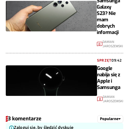
Samsunga
Galaxy
S23? Nie
mam
dobrych
informacji
DAMIAN
0
JAROSZEWSKI
SPRZĘT
09:42
Google
nabija się z
Apple i
Samsunga
DAMIAN
0
JAROSZEWSKI
3 komentarze
Popularne
Zaloguj się, by śledzić dyskuję