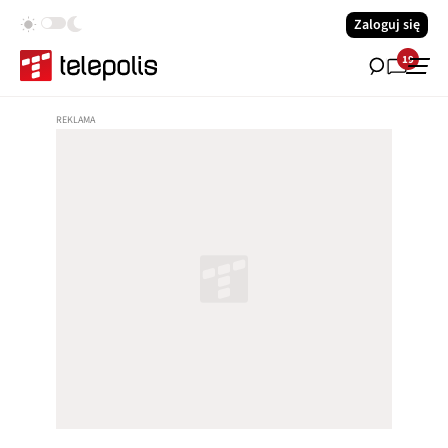
Zaloguj się
19