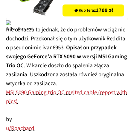
1709 zł
Kup teraz
Nie oznacza to jednak, że do problemów wciąż nie
dochodzi. Przekonał się o tym użytkownik Reddita
o pseudonimie ivan6953.
Opisał on przypadek
swojego GeForce'a RTX 5090 w wersji MSI Gaming
Trio OC
. W karcie doszło do spalenia złącza
zasilania. Uszkodzona została również oryginalna
wtyczka od zasilacza.
MSI 5090 Gaming trio OC melted cable (repost with
pics)
by
u/Roachard