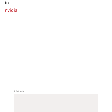
in
nvidia