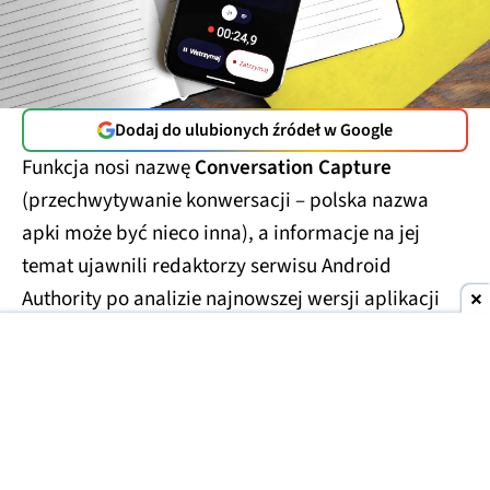
Dodaj do ulubionych źródeł w Google
Funkcja nosi nazwę
Conversation Capture
(przechwytywanie konwersacji – polska nazwa
apki może być nieco inna), a informacje na jej
temat ujawnili redaktorzy serwisu Android
Authority po analizie najnowszej wersji aplikacji
Android System Intelligence. Z odnalezionych w
kodzie ciągów wynika, że rozwijany wewnętrznie
pod nazwą kodową Auris
projekt zadebiutuje
razem z nową generacja Pixeli.