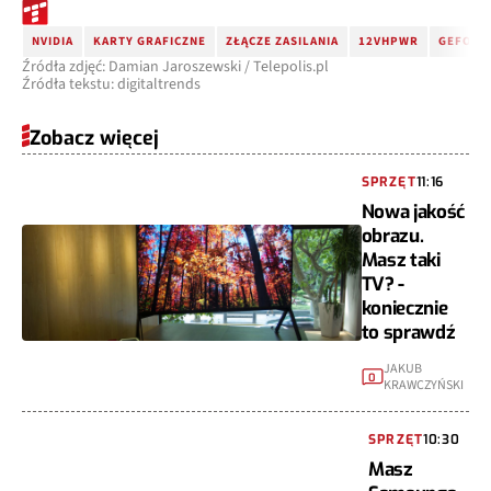
NVIDIA
KARTY GRAFICZNE
ZŁĄCZE ZASILANIA
12VHPWR
GEFORCE
Źródła zdjęć: Damian Jaroszewski / Telepolis.pl
Źródła tekstu: digitaltrends
Zobacz więcej
SPRZĘT
11:16
Nowa jakość
obrazu.
Masz taki
TV? -
koniecznie
to sprawdź
JAKUB
0
KRAWCZYŃSKI
SPRZĘT
10:30
Masz