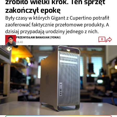
zrobiło wielki krok. Ten sprzęt
zakończył epokę
Były czasy w których Gigant z Cupertino potrafił
zaoferować faktycznie przełomowe produkty. A
dzisiaj przypadają urodziny jednego z nich.
PRZEMYSŁAW BANASIAK (YOKAI)
0
18:40