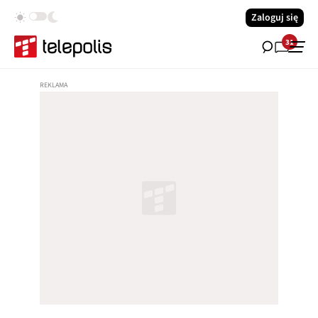
Zaloguj się
31