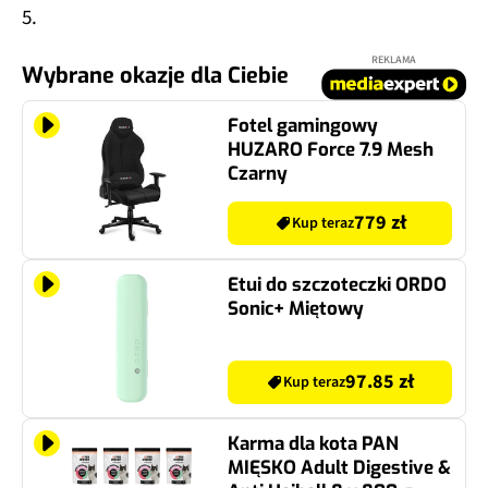
5.
REKLAMA
Wybrane okazje dla Ciebie
Fotel gamingowy
HUZARO Force 7.9 Mesh
Czarny
779 zł
Kup teraz
Etui do szczoteczki ORDO
Sonic+ Miętowy
97.85 zł
Kup teraz
Karma dla kota PAN
MIĘSKO Adult Digestive &