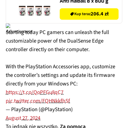
Anti Haiball 8 x 800 g
206.4 zł
Kup teraz
Starting today PC gamers can unleash the full
customizable power of the DualSense Edge
controller directly on their computer.
With the PlayStation Accessories app, customize
the controller’s settings and update its firmware
directly from your Windows PC:
https://t.co/QoPFGu8qC7
pic.twitter.com/FQHNkkfbSf
— PlayStation (@PlayStation)
August 27, 2024
To jednak nie wszystko.
Za pomocą