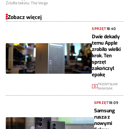
Źródła tekstu: The Verge
Zobacz więcej
SPRZĘT
18:40
Dwie dekady
temu Apple
zrobiło wielki
krok. Ten
sprzęt
zakończył
epokę
PRZEMYSŁAW
0
BANASIAK
SPRZĘT
18:09
Samsung
rusza z
nowymi