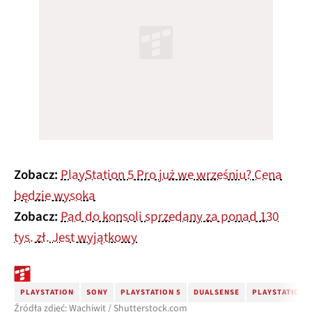
Zobacz:
PlayStation 5 Pro już we wrześniu? Cena
będzie wysoka
Zobacz:
Pad do konsoli sprzedany za ponad 130
tys. zł. Jest wyjątkowy
PLAYSTATION
SONY
PLAYSTATION 5
DUALSENSE
PLAYSTATION 
Źródła zdjęć: Wachiwit / Shutterstock.com