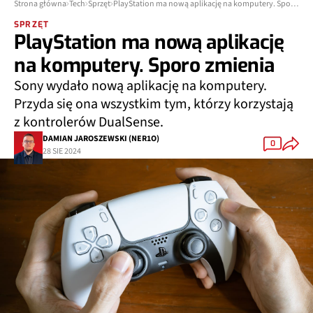
Strona główna
Tech
Sprzęt
PlayStation ma nową aplikację na komputery. Sporo zmienia
SPRZĘT
PlayStation ma nową aplikację
na komputery. Sporo zmienia
Sony wydało nową aplikację na komputery.
Przyda się ona wszystkim tym, którzy korzystają
z kontrolerów DualSense.
DAMIAN JAROSZEWSKI (NER1O)
0
28 SIE 2024