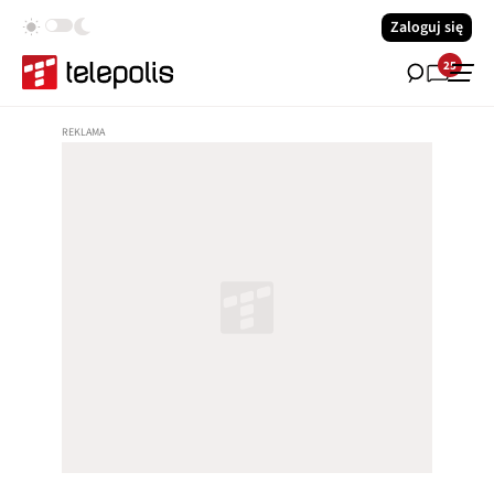
Zaloguj się
25