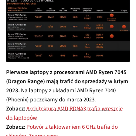
Pierwsze laptopy z procesorami AMD Ryzen 7045
(Dragon Range) mają trafić do sprzedaży w lutym
2023.
Na laptopy z układami AMD Ryzen 7040
(Phoenix) poczekamy do marca 2023.
Zobacz:
Architektura AMD RDNA3 trafia wreszcie
do laptopów
Zobacz:
Potwór z taktowaniem 6 GHz trafia do