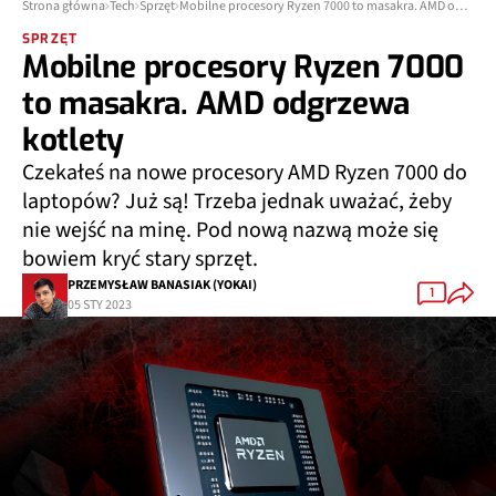
Strona główna
Tech
Sprzęt
Mobilne procesory Ryzen 7000 to masakra. AMD odgrzewa kotlety
SPRZĘT
Mobilne procesory Ryzen 7000
to masakra. AMD odgrzewa
kotlety
Czekałeś na nowe procesory AMD Ryzen 7000 do
laptopów? Już są! Trzeba jednak uważać, żeby
nie wejść na minę. Pod nową nazwą może się
bowiem kryć stary sprzęt.
PRZEMYSŁAW BANASIAK (YOKAI)
1
05 STY 2023