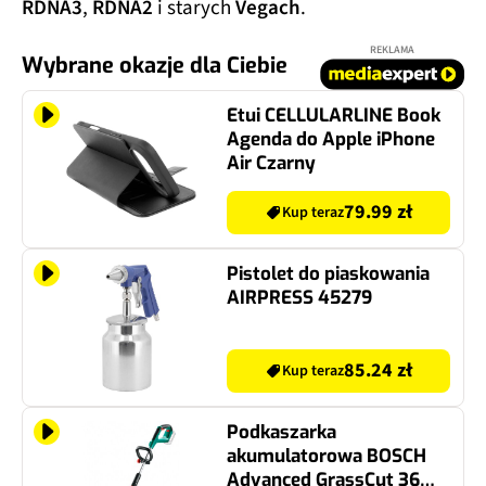
RDNA3
,
RDNA2
i starych
Vegach
.
REKLAMA
Wybrane okazje dla Ciebie
Etui CELLULARLINE Book
Agenda do Apple iPhone
Air Czarny
79.99 zł
Kup teraz
Pistolet do piaskowania
AIRPRESS 45279
85.24 zł
Kup teraz
Podkaszarka
akumulatorowa BOSCH
Advanced GrassCut 36