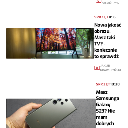
0
ZAGAŃCZYK
SPRZĘT
11:16
Nowa jakość
obrazu.
Masz taki
TV? -
koniecznie
to sprawdź
JAKUB
0
KRAWCZYŃSKI
SPRZĘT
10:30
Masz
Samsunga
Galaxy
S23? Nie
mam
dobrych