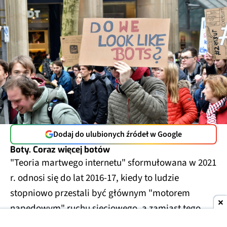
Dodaj do ulubionych źródeł w Google
Boty. Coraz więcej botów
"Teoria martwego internetu" sformułowana w 2021
r. odnosi się do lat 2016-17, kiedy to ludzie
stopniowo przestali być głównym "motorem
napędowym" ruchu sieciowego, a zamiast tego
wszystko zaczęły dyktować algorytmy, a ruch