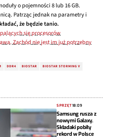
oduły o pojemności 8 lub 16 GB.
icą. Patrząc jednak na parametry i
kładać, że będzie tanio.
palących się procesorów
awa. Zachód nie jest im już potrzebny
M
DDR4
BIOSTAR
BIOSTAR STORMING V
SPRZĘT
18:09
Samsung rusza z
nowymi Galaxy.
Składaki pobiły
rekord w Polsce