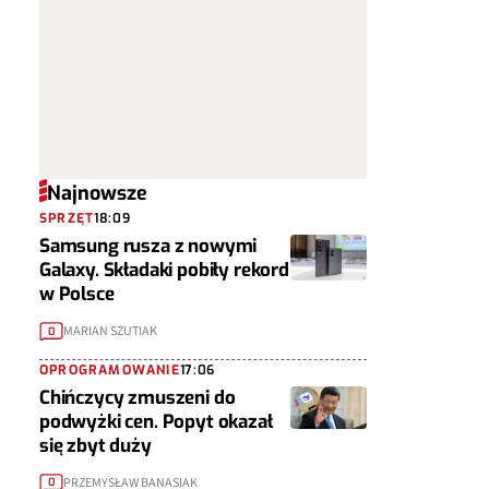
Najnowsze
SPRZĘT
18:09
Samsung rusza z nowymi
Galaxy. Składaki pobiły rekord
w Polsce
MARIAN SZUTIAK
0
OPROGRAMOWANIE
17:06
Chińczycy zmuszeni do
podwyżki cen. Popyt okazał
się zbyt duży
PRZEMYSŁAW BANASIAK
0