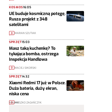
KOSMOS
16:05
UE buduje kosmiczną potęgę.
Rusza projekt z 348
satelitami
MARIAN SZUTIAK
0
SPRZĘT
15:03
Masz taką kuchenkę? To
tykająca bomba, ostrzega
Inspekcja Handlowa
MACIEJ SIKORSKI
0
SPRZĘT
14:32
Xiaomi Redmi 17 już w Polsce.
Duża bateria, duży ekran,
niska cena
MIESZKO ZAGAŃCZYK
0