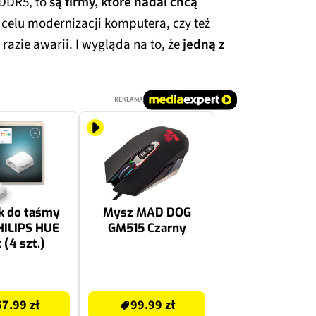
 DDR5, to
są firmy, które nadal chcą
w celu modernizacji komputera, czy też
razie awarii. I wygląda na to, że
jedną z
REKLAMA
k do taśmy
Mysz MAD DOG
HILIPS HUE
GM515 Czarny
 (4 szt.)
99.99 zł
67.99 zł
99.99 zł