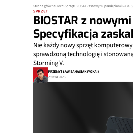
Strona główna
Tech
Sprzęt
BIOSTAR z nowymi pamięciami RAM. Sp
SPRZĘT
BIOSTAR z nowymi
Specyfikacja zaska
Nie każdy nowy sprzęt komputerowy 
sprawdzoną technologię i stonowan
Storming V.
PRZEMYSŁAW BANASIAK (YOKAI)
29 KWI 2023