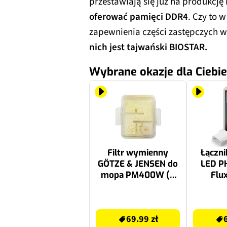
przestawiają się już na produkcję
oferować pamięci DDR4
. Czy to 
zapewnienia części zastępczych w 
nich jest tajwański BIOSTAR.
Wybrane okazje dla Ciebie
Filtr wymienny
Łączni
GÖTZE & JENSEN do
LED P
mopa PM400W (5
Flux
szt.)
69.99 zł
67.99 zł
69.99 zł