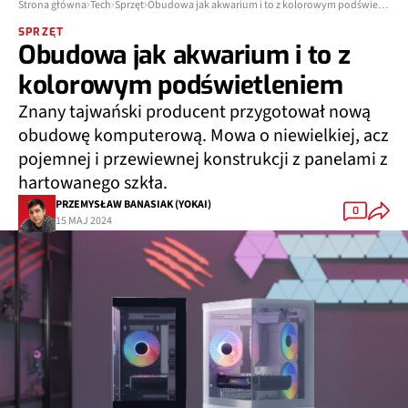
Strona główna
Tech
Sprzęt
Obudowa jak akwarium i to z kolorowym podświetleniem
SPRZĘT
Obudowa jak akwarium i to z
kolorowym podświetleniem
Znany tajwański producent przygotował nową
obudowę komputerową. Mowa o niewielkiej, acz
pojemnej i przewiewnej konstrukcji z panelami z
hartowanego szkła.
PRZEMYSŁAW BANASIAK (YOKAI)
0
15 MAJ 2024