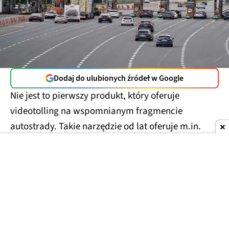
Dodaj do ulubionych źródeł w Google
Nie jest to pierwszy produkt, który oferuje
videotolling na wspomnianym fragmencie
autostrady. Takie narzędzie od lat oferuje m.in.
Autopay. Trzeba też pamiętać, że przywołany
odcinek autostrady w przyszłym roku przejmie
GDDKiA. Z wygłaszanych już deklaracji można
wywnioskować, że
trasa stanie się bezpłatna
.