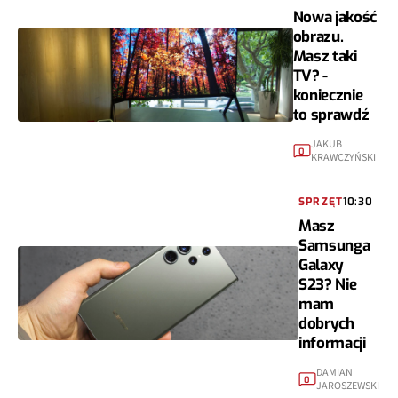
Nowa jakość
obrazu.
Masz taki
TV? -
koniecznie
to sprawdź
JAKUB
0
KRAWCZYŃSKI
SPRZĘT
10:30
Masz
Samsunga
Galaxy
S23? Nie
mam
dobrych
informacji
DAMIAN
0
JAROSZEWSKI