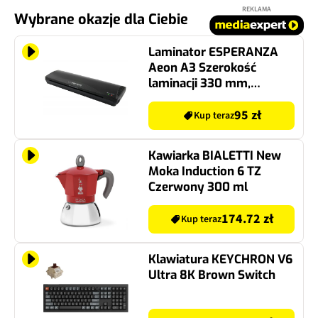
REKLAMA
Wybrane okazje dla Ciebie
Laminator ESPERANZA
Aeon A3 Szerokość
laminacji 330 mm,
Nagrzewanie 5 min
95 zł
Kup teraz
Kawiarka BIALETTI New
Moka Induction 6 TZ
Czerwony 300 ml
174.72 zł
Kup teraz
Klawiatura KEYCHRON V6
Ultra 8K Brown Switch