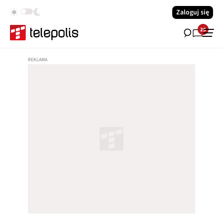
Zaloguj się
25