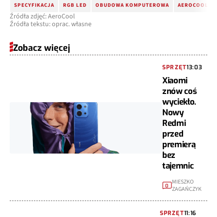
SPECYFIKACJA
RGB LED
OBUDOWA KOMPUTEROWA
AEROCOOL
Źródła zdjęć: AeroCool
Źródła tekstu: oprac. własne
Zobacz więcej
SPRZĘT
13:03
Xiaomi
znów coś
wyciekło.
Nowy
Redmi
przed
premierą
bez
tajemnic
MIESZKO
0
ZAGAŃCZYK
SPRZĘT
11:16