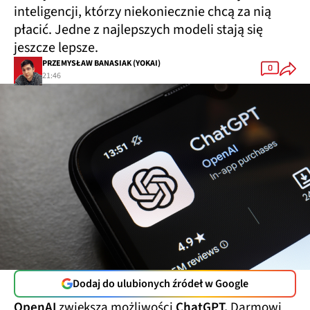
inteligencji, którzy niekoniecznie chcą za nią
płacić. Jedne z najlepszych modeli stają się
jeszcze lepsze.
PRZEMYSŁAW BANASIAK (YOKAI)
0
21:46
Dodaj do ulubionych źródeł w Google
OpenAI
zwiększa możliwości
ChatGPT.
Darmowi