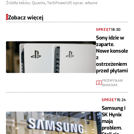
Źródła tekstu: Quanta, TechPowerUP, oprac. własne
Zobacz więcej
SPRZĘT
18:30
Sony idzie w
zaparte.
Nowe konsole
z
ostrzeżeniem
przed płytami
PRZEMYSŁAW
2
BANASIAK
SPRZĘT
15:24
Samsung i
SK Hynix
mają
problem.