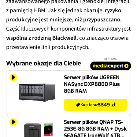
zaawansowanego pakowania i głębokiej integracji
z pamięcią HBM. Jak się jednak okazuje,
ryzyko
produkcyjne jest mniejsze, niż przypuszczano.
Część kluczowych komponentów infrastruktury jest
wspólna z rodziną Blackwell
, co znacząco ułatwia
przestawienie linii produkcyjnych.
REKLAMA
Wybrane okazje dla Ciebie
Serwer plików UGREEN
NASync DXP8800 Plus
8GB RAM
5549 zł
Kup teraz
Serwer plików QNAP TS-
253E-8G 8GB RAM + Dysk
SEAGATE IronWolf 4TB