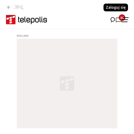
Zaloguj się
36