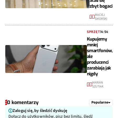
Stali się
zbyt bogaci
MACIEJ
0
SIKORSKI
SPRZĘT
14:54
Kupujemy
mniej
smartfonów,
ale
producenci
zarabiają jak
nigdy
MARIAN
0
SZUTIAK
0 komentarzy
Popularne
Zaloguj się, by śledzić dyskuję
Dołącz do użytkowników, pisz bez limitu, śledź