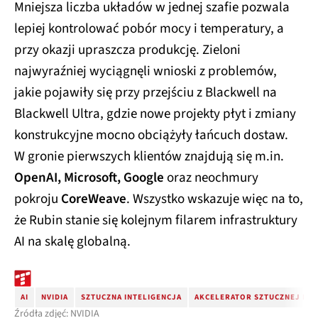
Mniejsza liczba układów w jednej szafie pozwala
lepiej kontrolować pobór mocy i temperatury, a
przy okazji upraszcza produkcję. Zieloni
najwyraźniej wyciągnęli wnioski z problemów,
jakie pojawiły się przy przejściu z Blackwell na
Blackwell Ultra, gdzie nowe projekty płyt i zmiany
konstrukcyjne mocno obciążyły łańcuch dostaw.
W gronie pierwszych klientów znajdują się m.in.
OpenAI, Microsoft, Google
oraz neochmury
pokroju
CoreWeave
. Wszystko wskazuje więc na to,
że Rubin stanie się kolejnym filarem infrastruktury
AI na skalę globalną.
AI
NVIDIA
SZTUCZNA INTELIGENCJA
AKCELERATOR SZTUCZNEJ INT
Źródła zdjęć: NVIDIA