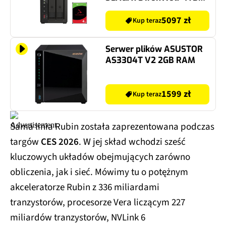
HDD (2 szt.)
5097 zł
Kup teraz
Serwer plików ASUSTOR
AS3304T V2 2GB RAM
1599 zł
Kup teraz
Sama linia Rubin została zaprezentowana podczas
targów
CES 2026
. W jej skład wchodzi sześć
kluczowych układów obejmujących zarówno
obliczenia, jak i sieć. Mówimy tu o potężnym
akceleratorze Rubin z 336 miliardami
tranzystorów, procesorze Vera liczącym 227
miliardów tranzystorów, NVLink 6