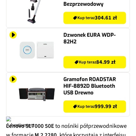
Bezprzewodowy
304.61 zł
Kup teraz
Dzwonek EURA WDP-
82H2
84.99 zł
Kup teraz
Gramofon ROADSTAR
HIF-8892D Bluetooth
USB Drewno
999.99 zł
Kup teraz
Lenovo SL7000 50E
to nośniki półprzewodnikowe
w formacie
M.2 2280
, które korzystają z interfejsu