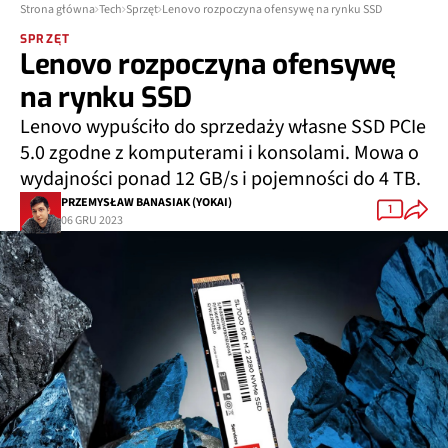
Strona główna
Tech
Sprzęt
Lenovo rozpoczyna ofensywę na rynku SSD
SPRZĘT
Lenovo rozpoczyna ofensywę
na rynku SSD
Lenovo wypuściło do sprzedaży własne SSD PCIe
5.0 zgodne z komputerami i konsolami. Mowa o
wydajności ponad 12 GB/s i pojemności do 4 TB.
PRZEMYSŁAW BANASIAK (YOKAI)
1
06 GRU 2023