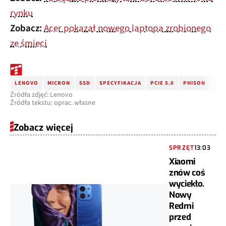
rynku
Zobacz:
Acer pokazał nowego laptopa zrobionego
ze śmieci
LENOVO
MICRON
SSD
SPECYFIKACJA
PCIE 5.0
PHISON
PCI
Źródła zdjęć: Lenovo
Źródła tekstu: oprac. własne
Zobacz więcej
SPRZĘT
13:03
Xiaomi
znów coś
wyciekło.
Nowy
Redmi
przed