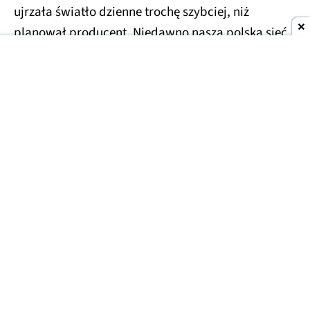
ujrzała światło dzienne trochę szybciej, niż
planował producent. Niedawno nasza polska sieć
RTV Euro AGD
jeszcze przed globalną premierą
ujawniła
najważniejsze szczegóły Redmi 17 4G, a
teraz doszło do podobnej sytuacji, ale w
Luksemburgu. Jeden z tamtejszych sklepów
opublikował kompletne dane techniczne oraz
rendery nadchodzącego urządzenia.