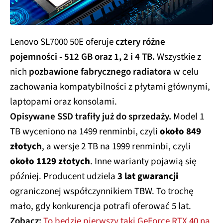
Lenovo SL7000 50E oferuje
cztery różne
pojemności - 512 GB oraz 1, 2 i 4 TB.
Wszystkie z
nich
pozbawione fabrycznego radiatora
w celu
zachowania kompatybilności z płytami głównymi,
laptopami oraz konsolami.
Opisywane SSD trafiły już do sprzedaży.
Model 1
TB wyceniono na 1499
renminbi, czyli
około 849
złotych
, a wersje 2 TB na 1999 renminbi, czyli
około 1129 złotych
. Inne warianty pojawią się
później. Producent udziela
3 lat gwarancji
ograniczonej współczynnikiem TBW. To trochę
mało, gdy konkurencja potrafi oferować 5 lat.
Zobacz:
To będzie pierwszy taki GeForce RTX 40 na