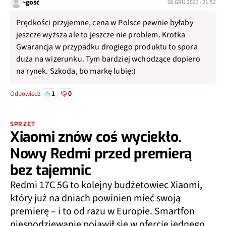
~gość
06 GRU 2023 · 21:52
Prędkości przyjemne, cena w Polsce pewnie byłaby
jeszcze wyższa ale to jeszcze nie problem. Krotka
Gwarancja w przypadku drogiego produktu to spora
duża na wizerunku. Tym bardziej wchodzące dopiero
na rynek. Szkoda, bo markę lubię:)
1
0
Odpowiedz
SPRZĘT
Xiaomi znów coś wyciekło.
Nowy Redmi przed premierą
bez tajemnic
Redmi 17C 5G to kolejny budżetowiec Xiaomi,
który już na dniach powinien mieć swoją
premierę – i to od razu w Europie. Smartfon
niespodziewanie pojawił się w ofercie jednego