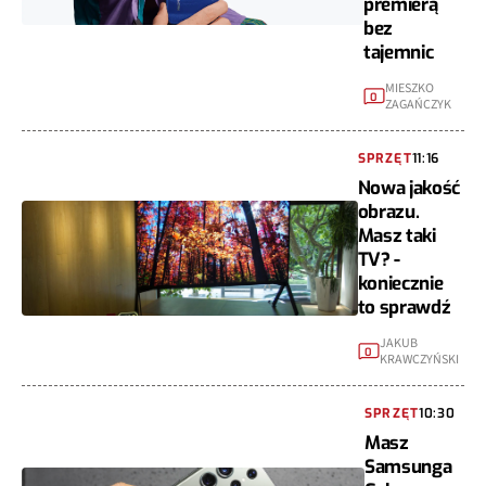
premierą
bez
tajemnic
MIESZKO
0
ZAGAŃCZYK
SPRZĘT
11:16
Nowa jakość
obrazu.
Masz taki
TV? -
koniecznie
to sprawdź
JAKUB
0
KRAWCZYŃSKI
SPRZĘT
10:30
Masz
Samsunga