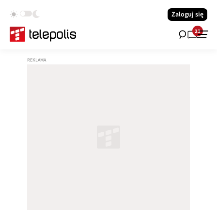
Zaloguj się
23