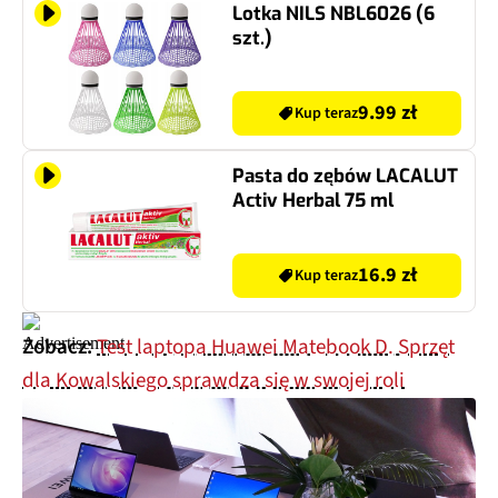
Lotka NILS NBL6026 (6
szt.)
9.99 zł
Kup teraz
Pasta do zębów LACALUT
Activ Herbal 75 ml
16.9 zł
Kup teraz
Zobacz:
Test laptopa Huawei Matebook D. Sprzęt
dla Kowalskiego sprawdza się w swojej roli