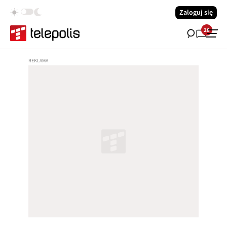
Zaloguj się
28