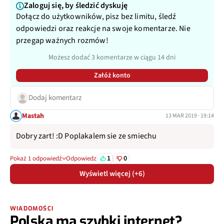
Zaloguj się, by śledzić dyskuję
Dołącz do użytkowników, pisz bez limitu, śledź
odpowiedzi oraz reakcje na swoje komentarze. Nie
przegap ważnych rozmów!
Możesz dodać 3 komentarze w ciągu 14 dni
Załóż konto
Dodaj komentarz
Mastah
13 MAR 2019 · 19:14
Dobry zart! :D Poplakalem sie ze smiechu
1
0
Pokaż 1 odpowiedź
Odpowiedz
Wyświetl więcej (+6)
WIADOMOŚCI
Polska ma szybki internet?