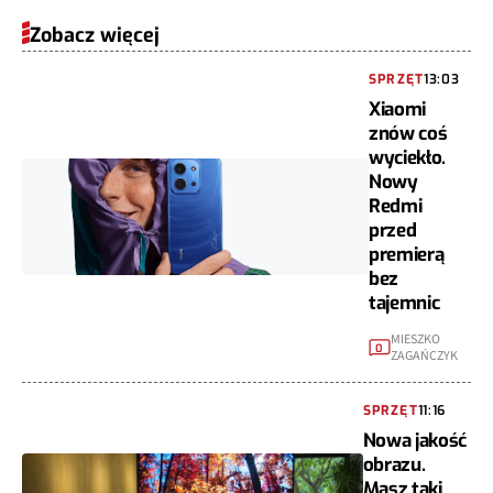
Zobacz więcej
SPRZĘT
13:03
Xiaomi
znów coś
wyciekło.
Nowy
Redmi
przed
premierą
bez
tajemnic
MIESZKO
0
ZAGAŃCZYK
SPRZĘT
11:16
Nowa jakość
obrazu.
Masz taki