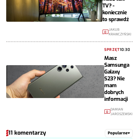
TV? -
koniecznie
to sprawdź
JAKUB
0
KRAWCZYŃSKI
SPRZĘT
10:30
Masz
Samsunga
Galaxy
S23? Nie
mam
dobrych
informacji
DAMIAN
0
JAROSZEWSKI
11 komentarzy
Popularne