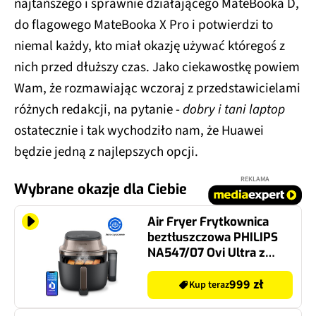
najtańszego i sprawnie działającego MateBooka D,
do flagowego MateBooka X Pro i potwierdzi to
niemal każdy, kto miał okazję używać któregoś z
nich przed dłuższy czas. Jako ciekawostkę powiem
Wam, że rozmawiając wczoraj z przedstawicielami
różnych redakcji, na pytanie -
dobry i tani laptop
ostatecznie i tak wychodziło nam, że Huawei
będzie jedną z najlepszych opcji.
REKLAMA
Wybrane okazje dla Ciebie
Air Fryer Frytkownica
beztłuszczowa PHILIPS
NA547/07 Ovi Ultra z
funkcją Steamfry, pary,
auto czyszczenie,
999 zł
Kup teraz
prowadnica