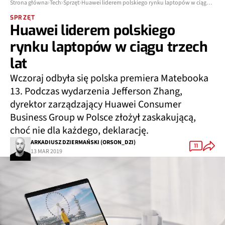
Strona główna
Tech
Sprzęt
Huawei liderem polskiego rynku laptopów w ciągu trzech lat
SPRZĘT
Huawei liderem polskiego
rynku laptopów w ciągu trzech
lat
Wczoraj odbyła się polska premiera Matebooka
13. Podczas wydarzenia Jefferson Zhang,
dyrektor zarządzający Huawei Consumer
Business Group w Polsce złożył zaskakującą,
choć nie dla każdego, deklarację.
ARKADIUSZ DZIERMAŃSKI (ORSON_DZI)
11
13 MAR 2019