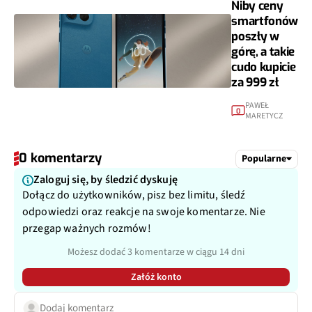
Niby ceny
smartfonów
poszły w
górę, a takie
cudo kupicie
za 999 zł
PAWEŁ
0
MARETYCZ
0 komentarzy
Popularne
Zaloguj się, by śledzić dyskuję
Dołącz do użytkowników, pisz bez limitu, śledź
odpowiedzi oraz reakcje na swoje komentarze. Nie
przegap ważnych rozmów!
Możesz dodać 3 komentarze w ciągu 14 dni
Załóż konto
Dodaj komentarz