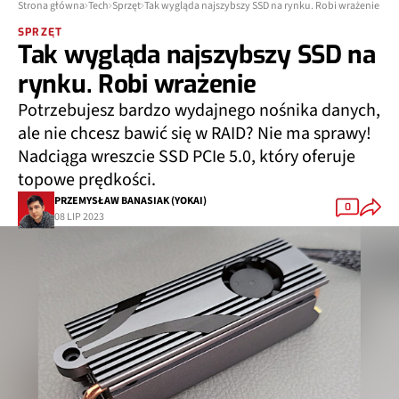
Strona główna
Tech
Sprzęt
Tak wygląda najszybszy SSD na rynku. Robi wrażenie
SPRZĘT
Tak wygląda najszybszy SSD na
rynku. Robi wrażenie
Potrzebujesz bardzo wydajnego nośnika danych,
ale nie chcesz bawić się w RAID? Nie ma sprawy!
Nadciąga wreszcie SSD PCIe 5.0, który oferuje
topowe prędkości.
PRZEMYSŁAW BANASIAK (YOKAI)
0
08 LIP 2023