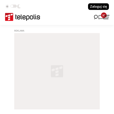
Zaloguj się
37