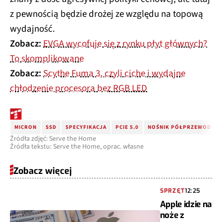
z pewnością będzie drożej ze względu na topową
wydajność.
Zobacz:
EVGA wycofuje się z rynku płyt głównych?
To skomplikowane
Zobacz:
Scythe Fuma 3, czyli ciche i wydajne
chłodzenie procesora bez RGB LED
MICRON
SSD
SPECYFIKACJA
PCIE 5.0
NOŚNIK PÓŁPRZEWODNI
Źródła zdjęć: Serve the Home
Źródła tekstu: Serve the Home, oprac. własne
Zobacz więcej
SPRZĘT
12:25
Apple idzie na
noże z