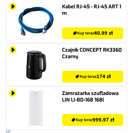
Kabel RJ-45 - RJ-45 ART 1
m
40.99 zł
Kup teraz
Czajnik CONCEPT RK3360
Czarny
174 zł
Kup teraz
Zamrażarka szufladowa
LIN LI-BD-168 168l
999.97 zł
Kup teraz