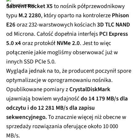
Sabrent Rocket X5
to nośnik półprzewodnikowy
typu
M.2 2280
, który oparto na kontrolerze
Phison
E26
oraz 232-warstwowych kościach
3D TLC NAND
od Microna. Całość dopełnia interfejs
PCI Express
5.0 x4
oraz protokół
NVMe 2.0
. Jest to więc
połączenie jakie mogliśmy obserwować już w
innych SSD PCIe 5.0.
Wygląda jednak na to, że producent poczynił spore
optymalizacje w oprogramowaniu nośnika.
Opublikowane pomiary z
CrystalDiskMark
ujawniają bowiem wydajność
do 14 179 MB/s dla
odczytu i do 12 281 MB/s dla zapisu
sekwencyjnego.
To znacznie więcej niż obecne w
sprzedaży rozwiązania oferujące około 10 000
MB/s.