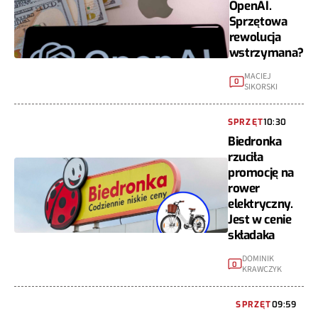
OpenAI.
Sprzętowa
rewolucja
wstrzymana?
MACIEJ
0
SIKORSKI
SPRZĘT
10:30
Biedronka
rzuciła
promocję na
rower
elektryczny.
Jest w cenie
składaka
DOMINIK
0
KRAWCZYK
SPRZĘT
09:59