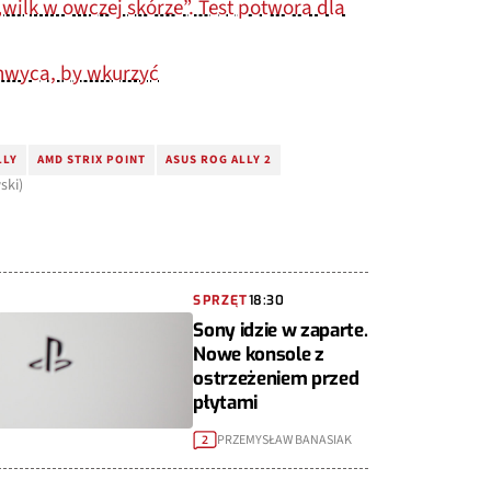
wilk w owczej skórze”. Test potwora dla
chwyca, by wkurzyć
LLY
AMD STRIX POINT
ASUS ROG ALLY 2
ski)
SPRZĘT
18:30
Sony idzie w zaparte.
Nowe konsole z
ostrzeżeniem przed
płytami
PRZEMYSŁAW BANASIAK
2