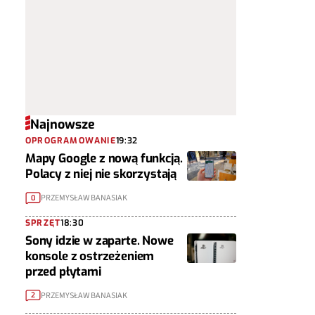
Najnowsze
OPROGRAMOWANIE
19:32
Mapy Google z nową funkcją.
Polacy z niej nie skorzystają
PRZEMYSŁAW BANASIAK
0
SPRZĘT
18:30
Sony idzie w zaparte. Nowe
konsole z ostrzeżeniem
przed płytami
PRZEMYSŁAW BANASIAK
2