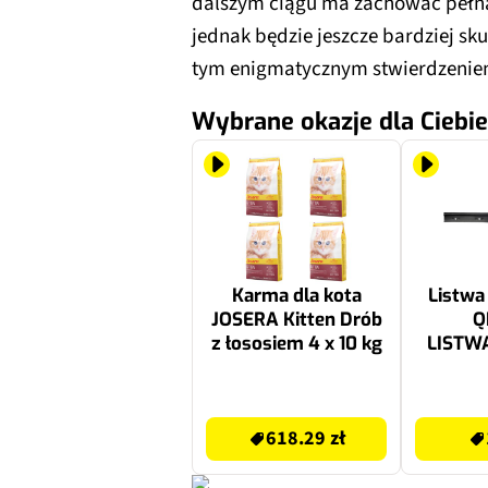
dalszym ciągu ma zachować pełn
jednak będzie jeszcze bardziej sku
tym enigmatycznym stwierdzenie
Wybrane okazje dla Ciebie
Karma dla kota
Listwa
JOSERA Kitten Drób
Q
z łososiem 4 x 10 kg
LISTW
618.29 zł
1.49 zł
618.29 zł