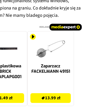
ą funkcjonalność systemu Windows,
piona na graniu. Co dokładnie kryje się za
m? Nie mamy bladego pojęcia.
REKLAMA
 plastikowa
Zaparzacz
BRICK
FACKELMANN 49151
APLAPG001
13.99 zł
1.49 zł
13.99 zł