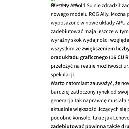
Niestety Arnold Su nie zdradził ż
nowego modelu ROG Ally. Można p
wyposażone w nowe układy APU z
zadebiutować mają jeszcze w tym 
wyraźny skok wydajności względe
wszystkim ze
zwiększeniem liczby
oraz układu graficznego (16 CU 
przełożyć na realne możliwości ur
spekulacji.
Warto natomiast zauważyć, że now
bardziej zatłoczony rynek od swo
generacja tak naprawdę musiała 
aktualnie większość liczących si
podobne konsole, takie jak Lenov
zadebiutować powinna także dru