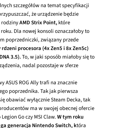
adnych szczegółów na temat specyfikacji
rzypuszczać, że urządzenie będzie
 rodziny
AMD
Strix Point,
które
roku. Dla nowej konsoli oznaczałoby to
m poprzedniczki, związany przede
 rdzeni procesora (4x Zen5 i 8x Zen5c)
RDNA 3.5).
To, w jaki sposób miałoby się to
ządzenia, nadal pozostaje w sferze
y ASUS ROG Ally trafi na znacznie
jego poprzednika. Tak jak pierwsza
się obawiać wyłącznie Steam Decka, tak
ę producentów ma w swojej obecnej ofercie
o Legion Go czy MSI Claw.
W tym roku
ga generacja Nintendo Switch, k
tóra