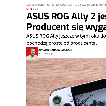
Strona główna
Tech
Sprzęt
ASUS ROG Ally 2 jeszcze w tym roku? 
SPRZĘT
ASUS ROG Ally 2 j
Producent się wyg
ASUS ROG Ally jeszcze w tym roku do
pochodzą prosto od producenta.
ARKADIUSZ BAŁA (ARECAS)
26 STY 2024