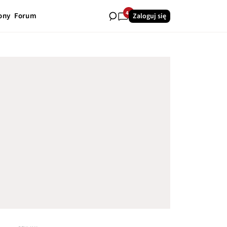
41
ony
Forum
Zaloguj się