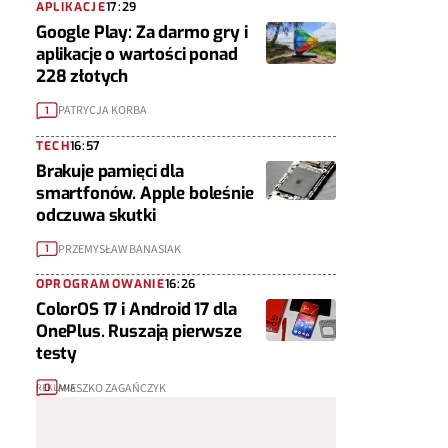
APLIKACJE
17:29
Google Play: Za darmo gry i
aplikacje o wartości ponad
228 złotych
PATRYCJA KORBA
1
TECH
16:57
Brakuje pamięci dla
smartfonów. Apple boleśnie
odczuwa skutki
PRZEMYSŁAW BANASIAK
1
OPROGRAMOWANIE
16:26
ColorOS 17 i Android 17 dla
OnePlus. Ruszają pierwsze
testy
MIESZKO ZAGAŃCZYK
0