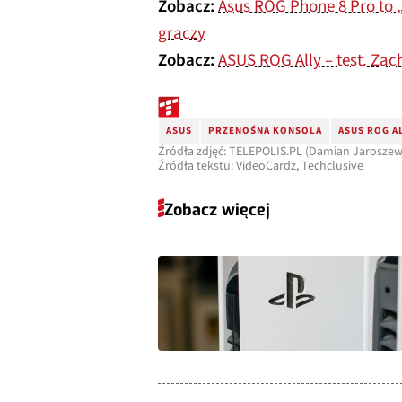
Zobacz:
Asus ROG Phone 8 Pro to „
graczy
Zobacz:
ASUS ROG Ally – test. Za
ASUS
PRZENOŚNA KONSOLA
ASUS ROG A
Źródła zdjęć: TELEPOLIS.PL (Damian Jaroszew
Źródła tekstu: VideoCardz, Techclusive
Zobacz więcej