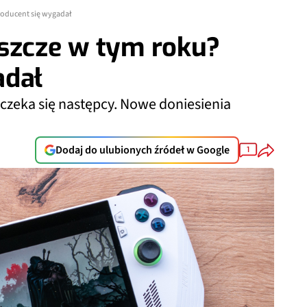
Producent się wygadał
eszcze w tym roku?
adał
czeka się następcy. Nowe doniesienia
Dodaj do ulubionych źródeł w Google
1