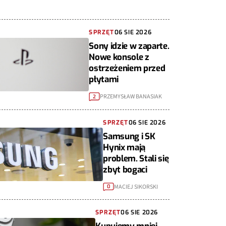
SPRZĘT
06 SIE 2026
Sony idzie w zaparte.
Nowe konsole z
ostrzeżeniem przed
płytami
PRZEMYSŁAW BANASIAK
2
SPRZĘT
06 SIE 2026
Samsung i SK
Hynix mają
problem. Stali się
zbyt bogaci
MACIEJ SIKORSKI
0
SPRZĘT
06 SIE 2026