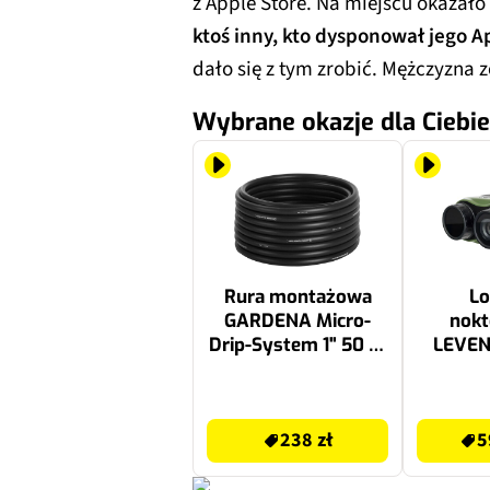
z Apple Store. Na miejscu okazało 
ktoś inny, kto dysponował jego A
dało się z tym zrobić. Mężczyzna z
Wybrane okazje dla Ciebie
Rura montażowa
Lo
GARDENA Micro-
nokt
Drip-System 1" 50 m
LEVE
02793-20
Digit
Zoo
238 zł
599.99 zł
238 zł
5