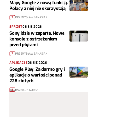
Mapy Google z nową funkcją.
Polacy z niej nie skorzystają
PRZEMYSŁAW BANASIAK
2
SPRZĘT
06 SIE 2026
Sony idzie w zaparte. Nowe
konsole z ostrzeżeniem
przed płytami
PRZEMYSŁAW BANASIAK
2
APLIKACJE
06 SIE 2026
Google Play: Za darmo gry i
aplikacje o wartości ponad
228 złotych
PATRYCJA KORBA
1