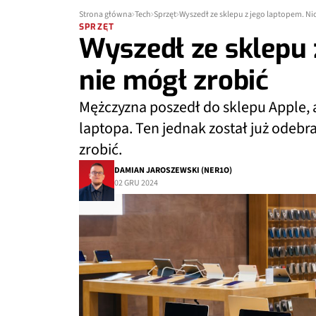
Strona główna
Tech
Sprzęt
Wyszedł ze sklepu z jego laptopem. Nic
SPRZĘT
Wyszedł ze sklepu 
nie mógł zrobić
Mężczyzna poszedł do sklepu Apple,
laptopa. Ten jednak został już odebra
zrobić.
DAMIAN JAROSZEWSKI (NER1O)
02 GRU 2024