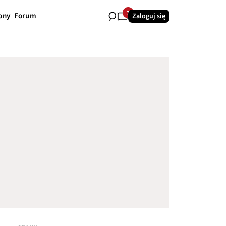
7
ony
Forum
Zaloguj się