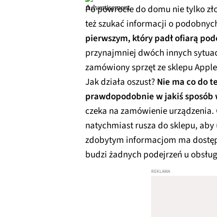
Po powrocie do domu nie tylko zło
też szukać informacji o podobny
pierwszym, który padł ofiarą po
przynajmniej dwóch innych sytuac
zamówiony sprzęt ze sklepu Apple
Jak działa oszust?
Nie ma co do t
prawdopodobnie w jakiś sposób 
czeka na zamówienie urządzenia. G
natychmiast rusza do sklepu, aby
zdobytym informacjom ma dostęp d
budzi żadnych podejrzeń u obsług