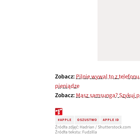
Zobacz:
Pilnie wywal to z telefonu
pieniądze
Zobacz:
Masz samsunga? Szykuj po
#APPLE
OSZUSTWO
APPLE ID
Źródła zdjęć: Hadrian / Shutterstock.com
Źródła tekstu: Fudzilla