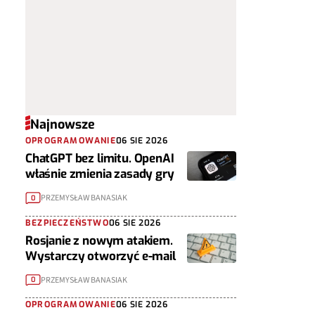
Najnowsze
OPROGRAMOWANIE
06 SIE 2026
ChatGPT bez limitu. OpenAI
właśnie zmienia zasady gry
PRZEMYSŁAW BANASIAK
0
BEZPIECZEŃSTWO
06 SIE 2026
Rosjanie z nowym atakiem.
Wystarczy otworzyć e-mail
PRZEMYSŁAW BANASIAK
0
OPROGRAMOWANIE
06 SIE 2026