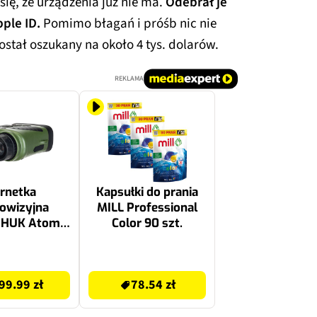
się, że urządzenia już nie ma.
Odebrał je
pple ID.
Pomimo błagań i próśb nic nie
ostał oszukany na około 4 tys. dolarów.
REKLAMA
rnetka
Kapsułki do prania
owizyjna
MILL Professional
NHUK Atom
Color 90 szt.
al DNB200
m 1-5x24
78.54 zł
99.99 zł
78.54 zł