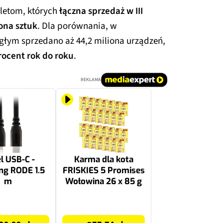
bletom, których
łączna sprzedaż w III
ona sztuk
. Dla porównania, w
głym sprzedano aż 44,2 miliona urządzeń,
rocent rok do roku
.
REKLAMA
l USB-C -
Karma dla kota
ng RODE 1.5
FRISKIES 5 Promises
m
Wołowina 26 x 85 g
77.74 zł