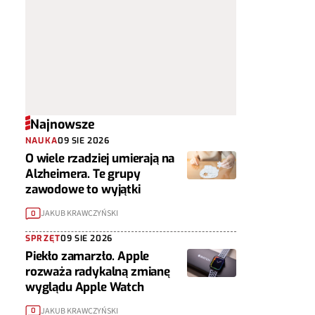
Najnowsze
NAUKA
09 SIE 2026
O wiele rzadziej umierają na
Alzheimera. Te grupy
zawodowe to wyjątki
JAKUB KRAWCZYŃSKI
0
SPRZĘT
09 SIE 2026
Piekło zamarzło. Apple
rozważa radykalną zmianę
wyglądu Apple Watch
JAKUB KRAWCZYŃSKI
0