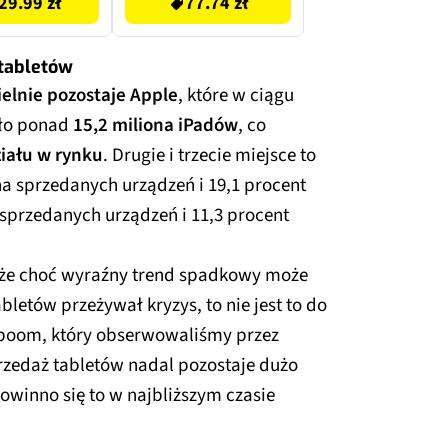
29.99 zł
77.74 zł
 tabletów
elnie pozostaje Apple
, które w ciągu
ało ponad
15,2 miliona iPadów
, co
ziału w rynku
. Drugie i trzecie miejsce to
na sprzedanych urządzeń i 19,1 procent
 sprzedanych urządzeń i 11,3 procent
 że choć wyraźny trend spadkowy może
letów przeżywał kryzys, to nie jest to do
 boom, który obserwowaliśmy przez
przedaż tabletów nadal pozostaje dużo
owinno się to w najbliższym czasie