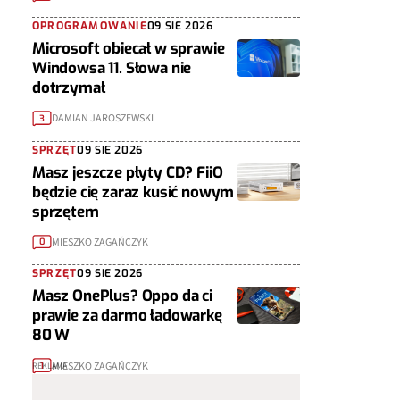
OPROGRAMOWANIE
09 SIE 2026
Microsoft obiecał w sprawie
Windowsa 11. Słowa nie
dotrzymał
DAMIAN JAROSZEWSKI
3
SPRZĘT
09 SIE 2026
Masz jeszcze płyty CD? FiiO
będzie cię zaraz kusić nowym
sprzętem
MIESZKO ZAGAŃCZYK
0
SPRZĘT
09 SIE 2026
Masz OnePlus? Oppo da ci
prawie za darmo ładowarkę
80 W
MIESZKO ZAGAŃCZYK
1