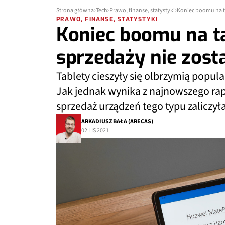
Strona główna
Tech
Prawo, finanse, statystyki
Koniec boomu na t
PRAWO, FINANSE, STATYSTYKI
Koniec boomu na t
sprzedaży nie zost
Tablety cieszyły się olbrzymią popu
Jak jednak wynika z najnowszego rap
sprzedaż urządzeń tego typu zaliczył
ARKADIUSZ BAŁA (ARECAS)
02 LIS 2021