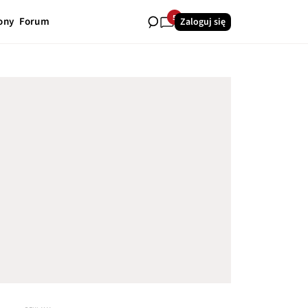
5
ony
Forum
Zaloguj się