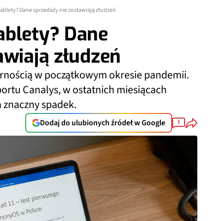
ablety? Dane sprzedaży nie zostawiają złudzeń
ablety? Dane
awiają złudzeń
larnością w początkowym okresie pandemii.
ortu Canalys, w ostatnich miesiącach
a znaczny spadek.
Dodaj do ulubionych źródeł w Google
1