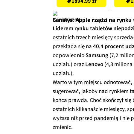
1894.99 zł
1
Canalys: Apple rządzi na rynku
Liderem rynku tabletów niepodzi
ostatnich trzech miesięcy sprzed
przekłada się na
40,4 procent ud
odpowiednio
Samsung
(7,2 milio
udziału) oraz
Lenovo
(4,3 miliona
udziału).
Warto w tym miejscu odnotować,
sugerować, jakoby nad rynkiem tab
końca prawda. Choć skończył się
ostatnich kilkanaście miesięcy, s
wyższa niż przed pandemią i nie p
zmienić.