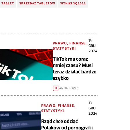
TABLET
SPRZEDAŻ TABLETÓW
WYNIKI 3Q2021
14
PRAWO, FINANSE,
GRU
STATYSTYKI
2024
TikTok ma coraz
mniej czasu? Musi
teraz działać bardzo
szybko
ANNA KOPEĆ
0
13
PRAWO, FINANSE,
GRU
STATYSTYKI
2024
Rząd chce odciąć
Polaków od pornografii.