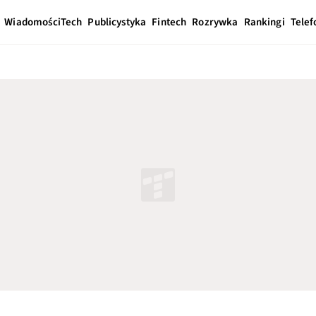
Wiadomości
Tech
Publicystyka
Fintech
Rozrywka
Rankingi
Telef