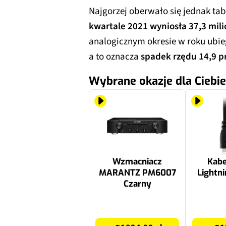
Najgorzej oberwało się jednak ta
kwartale 2021 wyniosła 37,3 mili
analogicznym okresie w roku ubie
a to oznacza
spadek rzędu 14,9 p
Wybrane okazje dla Ciebie
Wzmacniacz
Kabe
MARANTZ PM6007
Lightni
Czarny
1979 zł
129.99 zł