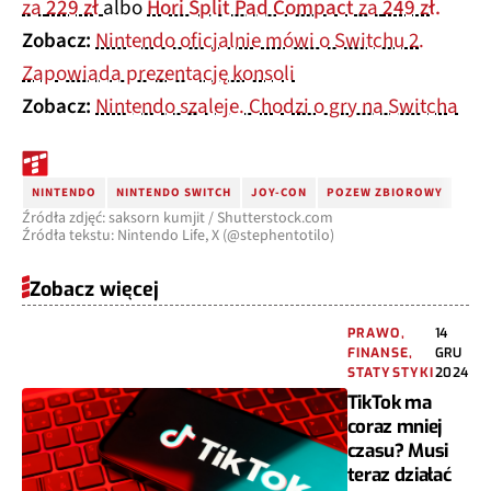
za
229 zł
albo
Hori Split Pad Compact
za
249 zł.
Zobacz:
Nintendo oficjalnie mówi o Switchu 2.
Zapowiada prezentację konsoli
Zobacz:
Nintendo szaleje. Chodzi o gry na Switcha
NINTENDO
NINTENDO SWITCH
JOY-CON
POZEW ZBIOROWY
Źródła zdjęć: saksorn kumjit / Shutterstock.com
Źródła tekstu: Nintendo Life, X (@stephentotilo)
Zobacz więcej
PRAWO,
14
FINANSE,
GRU
STATYSTYKI
2024
TikTok ma
coraz mniej
czasu? Musi
teraz działać