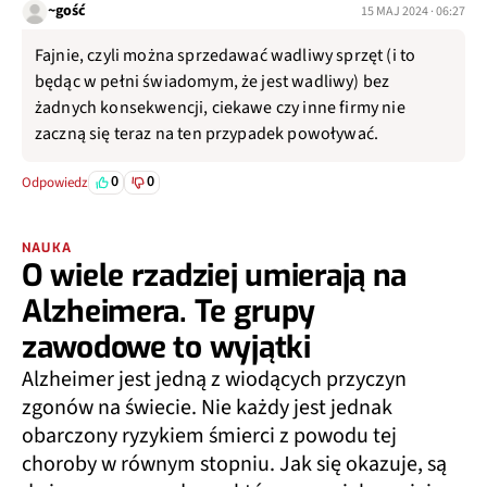
~gość
15 MAJ 2024 · 06:27
Fajnie, czyli można sprzedawać wadliwy sprzęt (i to
będąc w pełni świadomym, że jest wadliwy) bez
żadnych konsekwencji, ciekawe czy inne firmy nie
zaczną się teraz na ten przypadek powoływać.
0
0
Odpowiedz
NAUKA
O wiele rzadziej umierają na
Alzheimera. Te grupy
zawodowe to wyjątki
Alzheimer jest jedną z wiodących przyczyn
zgonów na świecie. Nie każdy jest jednak
obarczony ryzykiem śmierci z powodu tej
choroby w równym stopniu. Jak się okazuje, są