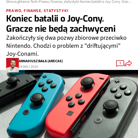
Strona główna
Tech
Prawo, finanse, statystyki
Koniec batalii o Joy-Cony. Gracze nie będą zachwyceni
PRAWO, FINANSE, STATYSTYKI
Koniec batalii o Joy-Cony.
Gracze nie będą zachwyceni
Zakończyły się dwa pozwy zbiorowe przeciwko
Nintendo. Chodzi o problem z "driftującymi"
Joy-Conami.
ARKADIUSZ BAŁA (ARECAS)
1
14 MAJ 2024