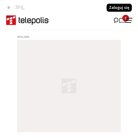
Zaloguj się
7