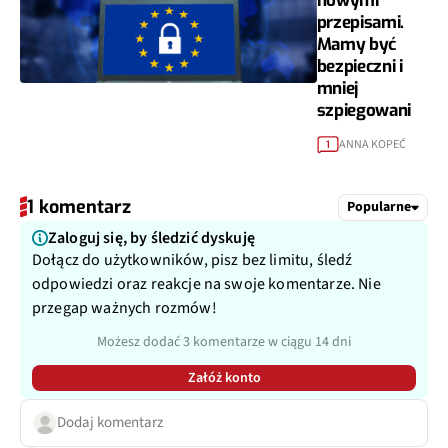
nowymi
przepisami.
Mamy być
bezpieczni i
mniej
szpiegowani
ANNA KOPEĆ
1
1 komentarz
Popularne
Zaloguj się, by śledzić dyskuję
Dołącz do użytkowników, pisz bez limitu, śledź
odpowiedzi oraz reakcje na swoje komentarze. Nie
przegap ważnych rozmów!
Możesz dodać 3 komentarze w ciągu 14 dni
Załóż konto
Dodaj komentarz