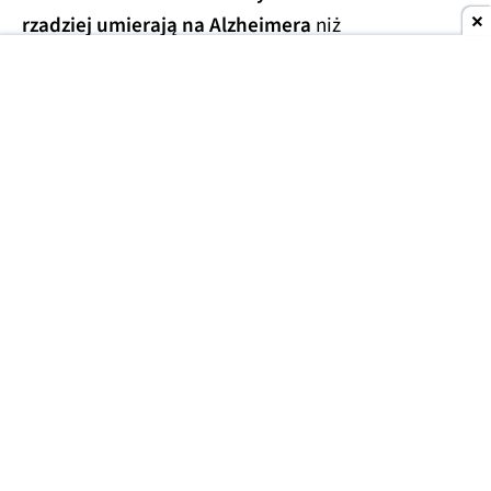
rzadziej umierają na Alzheimera
niż
przedstawiciele innych grup zawodowych. Tak
wynika z analizy aktów zgonu 9 milionów
mieszkańców USA, którą opublikowano w 2024 r.
Uwzględniono w niej dane w zakresie od stycznia
2020 do grudnia 2022 r.