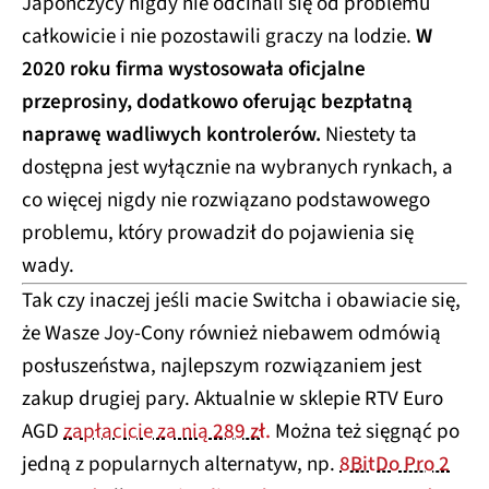
Japończycy nigdy nie odcinali się od problemu
całkowicie i nie pozostawili graczy na lodzie.
W
2020 roku firma wystosowała oficjalne
przeprosiny, dodatkowo oferując bezpłatną
naprawę wadliwych kontrolerów.
Niestety ta
dostępna jest wyłącznie na wybranych rynkach, a
co więcej nigdy nie rozwiązano podstawowego
problemu, który prowadził do pojawienia się
wady.
Tak czy inaczej jeśli macie Switcha i obawiacie się,
że Wasze Joy-Cony również niebawem odmówią
posłuszeństwa, najlepszym rozwiązaniem jest
zakup drugiej pary. Aktualnie w sklepie RTV Euro
AGD
zapłacicie za nią
289 zł.
Można też sięgnąć po
jedną z popularnych alternatyw, np.
8BitDo Pro 2