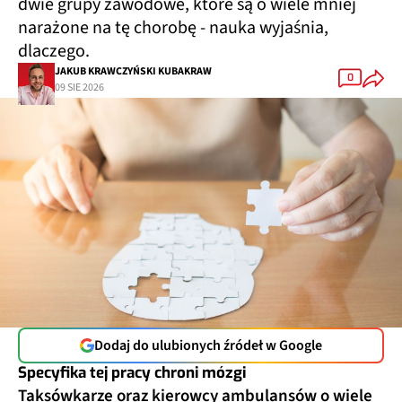
dwie grupy zawodowe, które są o wiele mniej
narażone na tę chorobę - nauka wyjaśnia,
dlaczego.
JAKUB KRAWCZYŃSKI KUBAKRAW
0
09 SIE 2026
Dodaj do ulubionych źródeł w Google
Specyfika tej pracy chroni mózgi
Taksówkarze oraz kierowcy ambulansów o wiele