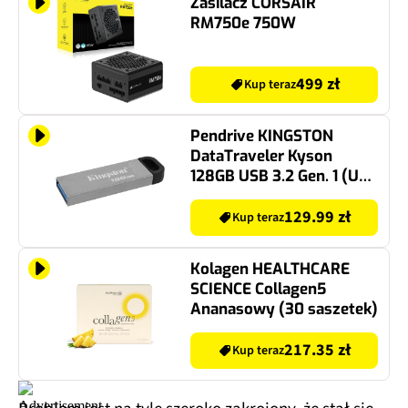
Zasilacz CORSAIR
RM750e 750W
499 zł
Kup teraz
Pendrive KINGSTON
DataTraveler Kyson
128GB USB 3.2 Gen. 1 (USB
3.0), Odczyt 200Mb/s,
Zapis 60Mb/s Srebrno-
129.99 zł
Kup teraz
czarny
Kolagen HEALTHCARE
SCIENCE Collagen5
Ananasowy (30 saszetek)
217.35 zł
Kup teraz