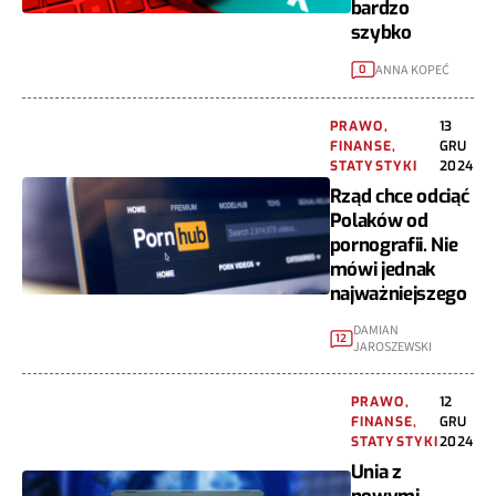
bardzo
szybko
ANNA KOPEĆ
0
PRAWO,
13
FINANSE,
GRU
STATYSTYKI
2024
Rząd chce odciąć
Polaków od
pornografii. Nie
mówi jednak
najważniejszego
DAMIAN
12
JAROSZEWSKI
PRAWO,
12
FINANSE,
GRU
STATYSTYKI
2024
Unia z