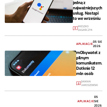
jedną z
najważniejszych
usług. Nastąpi
to we wrześniu
MIESZKO
0
ZAGAŃCZYK
05 SIE
APLIKACJE
2026
mObywatel z
pilnym
komunikatem.
Dotknie 12
mln osób
DAMIAN
0
JAROSZEWSKI
05
APLIKACJE
SIE
2026