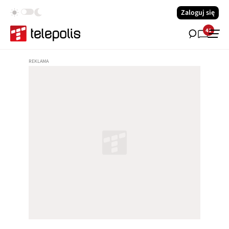
Zaloguj się
41