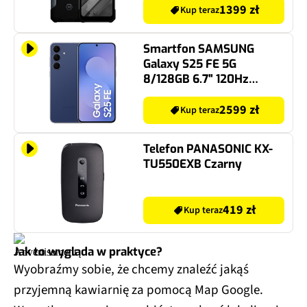
1399 zł
Kup teraz
Smartfon SAMSUNG
Galaxy S25 FE 5G
8/128GB 6.7" 120Hz
Granatowy SM-S731
2599 zł
Kup teraz
Telefon PANASONIC KX-
TU550EXB Czarny
419 zł
Kup teraz
Jak to wygląda w praktyce?
Wyobraźmy sobie, że chcemy znaleźć jakąś
przyjemną kawiarnię za pomocą Map Google.