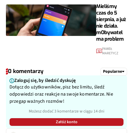
Mieliśmy
czas do 5
sierpnia, a już
nie działa.
mObywatel
ma problem
PAWEŁ
12
MARETYCZ
0 komentarzy
Popularne
Zaloguj się, by śledzić dyskuję
Dołącz do użytkowników, pisz bez limitu, śledź
odpowiedzi oraz reakcje na swoje komentarze. Nie
przegap ważnych rozmów!
Możesz dodać 3 komentarze w ciągu 14 dni
Załóż konto