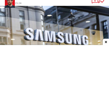
0
15:24
Dodaj do ulubionych źródeł w Google
Koreańscy giganci technologiczni bardzo
wzbogacili się na sprzedaży komponentów do
tworzenia infrastruktury dla trenowania SI.
Pieniędzy na ich kontach przybywa, podobnie jak