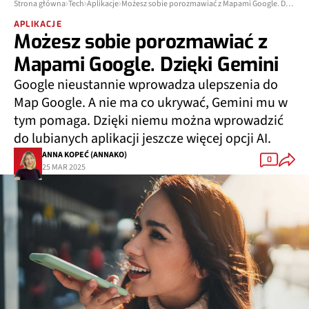
Strona główna
Tech
Aplikacje
Możesz sobie porozmawiać z Mapami Google. Dzięki Gemini
APLIKACJE
Możesz sobie porozmawiać z
Mapami Google. Dzięki Gemini
Google nieustannie wprowadza ulepszenia do
Map Google. A nie ma co ukrywać, Gemini mu w
tym pomaga. Dzięki niemu można wprowadzić
do lubianych aplikacji jeszcze więcej opcji AI.
ANNA KOPEĆ (ANNAKO)
0
25 MAR 2025