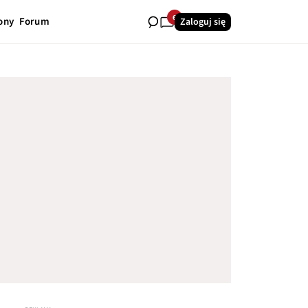
6
ony
Forum
Zaloguj się