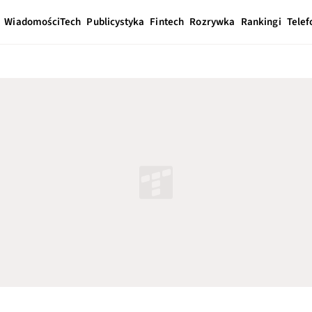
Wiadomości
Tech
Publicystyka
Fintech
Rozrywka
Rankingi
Telef