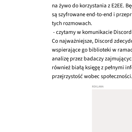
na żywo do korzystania z E2EE. B
są szyfrowane end-to-end i przep
tych rozmowach.
- czytamy w komunikacie Discord
Co najważniejsze, Discord zdecydo
wspierające go biblioteki w rama
analizę przez badaczy zajmujący
również białą księgę z pełnymi i
przejrzystość wobec społeczności