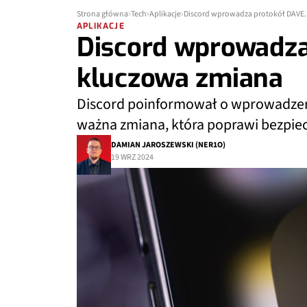
Strona główna
Tech
Aplikacje
Discord wprowadza protokół DAVE.
APLIKACJE
Discord wprowadza
kluczowa zmiana
Discord poinformował o wprowadzeni
ważna zmiana, która poprawi bezpie
DAMIAN JAROSZEWSKI (NER1O)
19 WRZ 2024