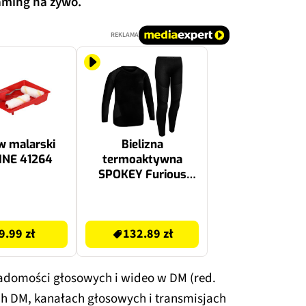
aming na żywo.
REKLAMA
w malarski
Bielizna
INE 41264
termoaktywna
SPOKEY Furious
(rozmiar 146/152)
Czarny
132.89 zł
9.99 zł
132.89 zł
iadomości głosowych i wideo w DM (red.
 DM, kanałach głosowych i transmisjach