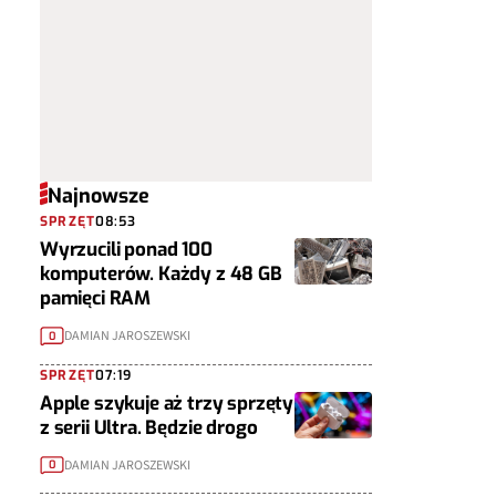
Najnowsze
SPRZĘT
08:53
Wyrzucili ponad 100
komputerów. Każdy z 48 GB
pamięci RAM
DAMIAN JAROSZEWSKI
0
SPRZĘT
07:19
Apple szykuje aż trzy sprzęty
z serii Ultra. Będzie drogo
DAMIAN JAROSZEWSKI
0