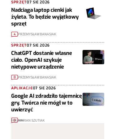
SPRZĘT
07 SIE 2026
Nadciąga laptop cienki jak
żyleta. To będzie wyjątkowy
sprzęt
PRZEMYSŁAW BANASIAK
4
SPRZĘT
07 SIE 2026
ChatGPT dostanie własne
ciało. OpenAI szykuje
nietypowe urządzenie
PRZEMYSŁAW BANASIAK
0
APLIKACJE
07 SIE 2026
Google AI zdradziło tajemnicę
gry. Twórca nie mógł w to
uwierzyć
MARIAN SZUTIAK
0