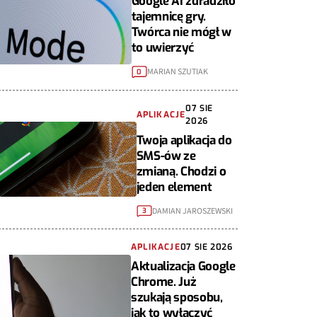
Google AI zdradziło
tajemnicę gry.
Twórca nie mógł w
to uwierzyć
MARIAN SZUTIAK
0
07 SIE
APLIKACJE
2026
Twoja aplikacja do
SMS-ów ze
zmianą. Chodzi o
jeden element
DAMIAN JAROSZEWSKI
3
APLIKACJE
07 SIE 2026
Aktualizacja Google
Chrome. Już
szukają sposobu,
jak to wyłączyć