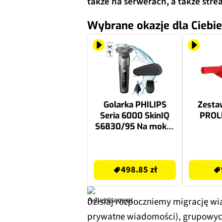
także na serwerach, a także stre
Wybrane okazje dla Ciebie
Golarka PHILIPS
Zesta
Seria 6000 SkinIQ
PROL
S6830/95 Na mokro
i sucho
549.99 zł
9.99 zł
498.85 zł
Dzisiaj rozpoczniemy migrację w
prywatne wiadomości), grupowych