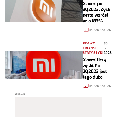
Xiaomi po
3Q2023. Zysk
netto wzrósł
aż o 183%
MARIAN SZUTIAK
0
PRAWO,
30
FINANSE,
SIE
STATYSTYKI
2023
Xiaomi liczy
zyski. Po
2Q2023 jest
tego dużo
MARIAN SZUTIAK
0