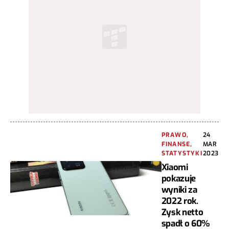
PRAWO,
24
FINANSE,
MAR
STATYSTYKI
2023
Xiaomi
pokazuje
wyniki za
2022 rok.
Zysk netto
spadł o 60%