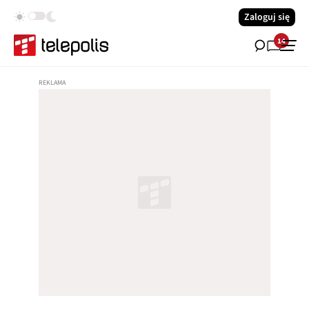
Zaloguj się
14