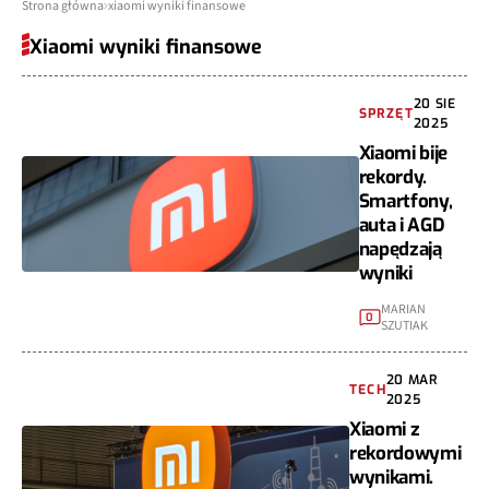
Strona główna
xiaomi wyniki finansowe
Xiaomi wyniki finansowe
20 SIE
SPRZĘT
2025
Xiaomi bije
rekordy.
Smartfony,
auta i AGD
napędzają
wyniki
MARIAN
0
SZUTIAK
20 MAR
TECH
2025
Xiaomi z
rekordowymi
wynikami.