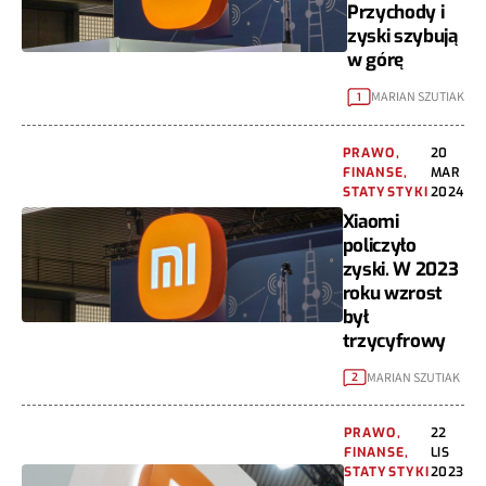
Przychody i
zyski szybują
w górę
MARIAN SZUTIAK
1
PRAWO,
20
FINANSE,
MAR
STATYSTYKI
2024
Xiaomi
policzyło
zyski. W 2023
roku wzrost
był
trzycyfrowy
MARIAN SZUTIAK
2
PRAWO,
22
FINANSE,
LIS
STATYSTYKI
2023