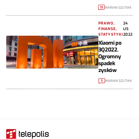
MARIAN SZUTIAK
19
PRAWO,
24
FINANSE,
LIS
STATYSTYKI
2022
Xiaomi po
3Q2022.
Ogromny
spadek
zysków
MARIAN SZUTIAK
5