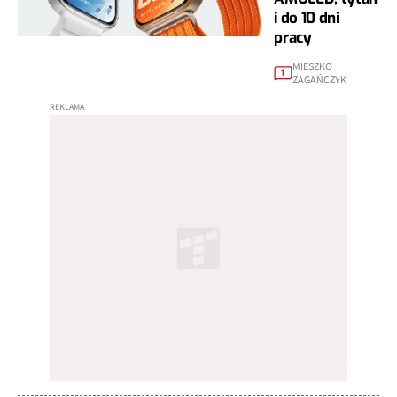
i do 10 dni
pracy
MIESZKO
1
ZAGAŃCZYK