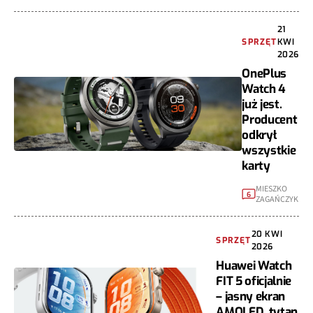
21
SPRZĘT
KWI
2026
OnePlus
Watch 4
już jest.
Producent
odkrył
wszystkie
karty
MIESZKO
6
ZAGAŃCZYK
20 KWI
SPRZĘT
2026
Huawei Watch
FIT 5 oficjalnie
– jasny ekran
AMOLED, tytan