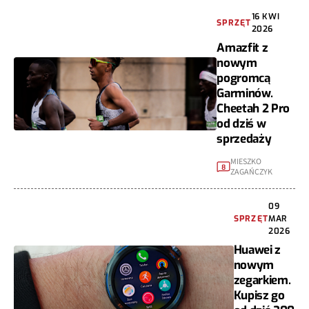
16 KWI
SPRZĘT
2026
Amazfit z
nowym
pogromcą
Garminów.
Cheetah 2 Pro
od dziś w
sprzedaży
MIESZKO
8
ZAGAŃCZYK
09
SPRZĘT
MAR
2026
Huawei z
nowym
zegarkiem.
Kupisz go