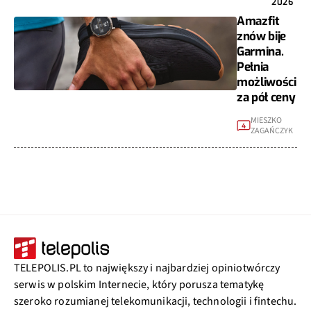
2026
Amazfit
znów bije
Garmina.
Pełnia
możliwości
za pół ceny
MIESZKO
4
ZAGAŃCZYK
TELEPOLIS.PL to największy i najbardziej opiniotwórczy
serwis w polskim Internecie, który porusza tematykę
szeroko rozumianej telekomunikacji, technologii i fintechu.