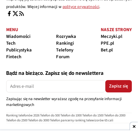
produktów. Więcej informacji w
polityce prywatności
.
MENU
NASZE STRONY
Wiadomości
Rozrywka
Meczyki.pl
Tech
Rankingi
PPE.pl
Publicystyka
Telefony
Bet.pl
Fintech
Forum
Bądź na bieżąco. Zapisz się do newslettera
Zapisz się
Zapisując się na newsletter wyrażasz zgodę na przesyłanie informacji
marketingowych
Ranking telefonów 2026
Telefon do 500
Telefon do 1000
Telefon do 1500
Telefon do 2000
Telefon do 2500
Telefon do 3000
Telefon pancerny
ranking telewizorów 65 cali
O nas
Reklama
Regulamin
Polityka prywatności
Kontakt