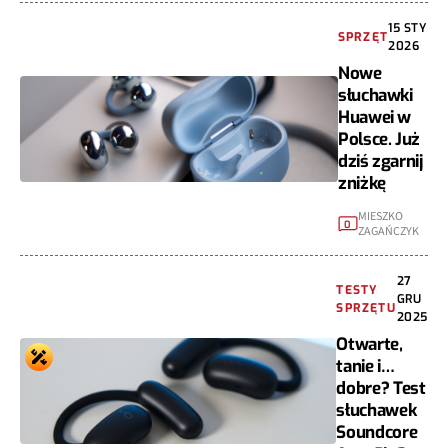
15 STY
SPRZĘT
2026
Nowe
słuchawki
Huawei w
Polsce. Już
dziś zgarnij
zniżkę
MIESZKO
0
ZAGAŃCZYK
27
TESTY
GRU
SPRZĘTU
2025
Otwarte,
tanie i…
dobre? Test
słuchawek
Soundcore