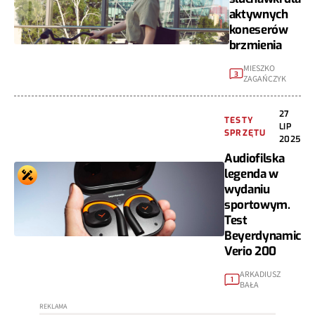
aktywnych
koneserów
brzmienia
MIESZKO
3
ZAGAŃCZYK
27
TESTY
LIP
SPRZĘTU
2025
Audiofilska
legenda w
wydaniu
sportowym.
Test
Beyerdynamic
Verio 200
ARKADIUSZ
1
BAŁA