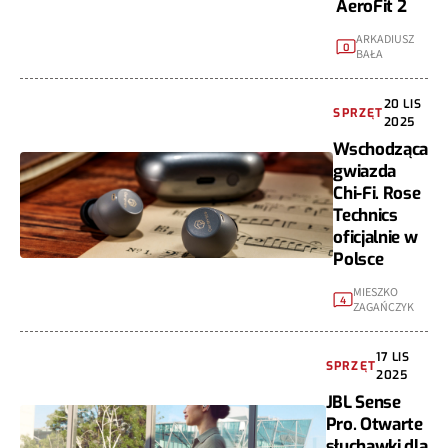
AeroFit 2
ARKADIUSZ
0
BAŁA
20 LIS
SPRZĘT
2025
Wschodząca
gwiazda
Chi-Fi. Rose
Technics
oficjalnie w
Polsce
MIESZKO
4
ZAGAŃCZYK
17 LIS
SPRZĘT
2025
JBL Sense
Pro. Otwarte
słuchawki dla