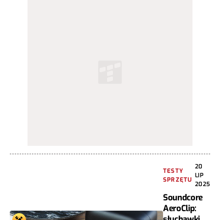
20
TESTY
LIP
SPRZĘTU
2025
Soundcore
AeroClip:
słuchawki