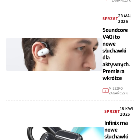
ZAGAŃCZYK
23 MAJ
SPRZĘT
2025
Soundcore
V40i to
nowe
słuchawki
dla
aktywnych.
Premiera
wkrótce
MIESZKO
1
ZAGAŃCZYK
18 KWI
SPRZĘT
2025
Infinix ma
nowe
słuchawki