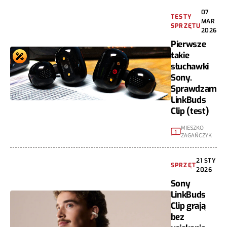
07
TESTY
MAR
SPRZĘTU
2026
Pierwsze
takie
słuchawki
Sony.
Sprawdzam
LinkBuds
Clip (test)
MIESZKO
1
ZAGAŃCZYK
21 STY
SPRZĘT
2026
Sony
LinkBuds
Clip grają
bez