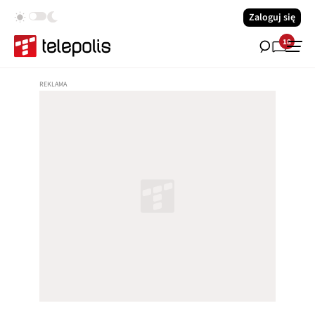
Zaloguj się
18