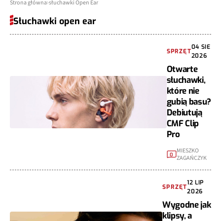
Strona główna
słuchawki Open Ear
Słuchawki open ear
04 SIE
SPRZĘT
2026
Otwarte
słuchawki,
które nie
gubią basu?
Debiutują
CMF Clip
Pro
MIESZKO
0
ZAGAŃCZYK
12 LIP
SPRZĘT
2026
Wygodne jak
klipsy, a