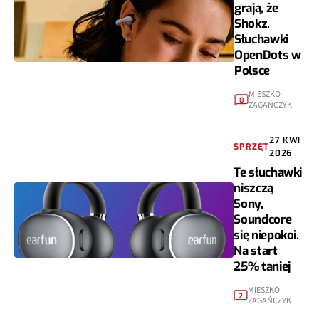
grają, że
Shokz.
Słuchawki
OpenDots w
Polsce
MIESZKO
0
ZAGAŃCZYK
27 KWI
SPRZĘT
2026
Te słuchawki
niszczą
Sony,
Soundcore
się niepokoi.
Na start
25% taniej
MIESZKO
2
ZAGAŃCZYK