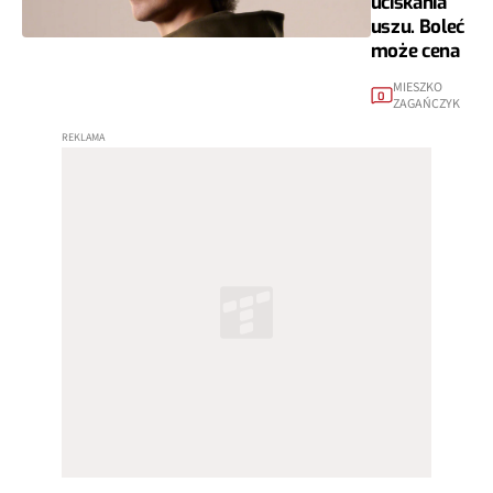
uciskania
uszu. Boleć
może cena
MIESZKO
0
ZAGAŃCZYK