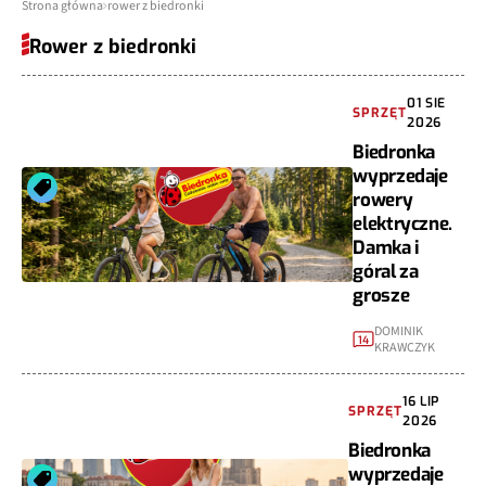
Strona główna
rower z biedronki
Rower z biedronki
01 SIE
SPRZĘT
2026
Biedronka
wyprzedaje
rowery
elektryczne.
Damka i
góral za
grosze
DOMINIK
14
KRAWCZYK
16 LIP
SPRZĘT
2026
Biedronka
wyprzedaje