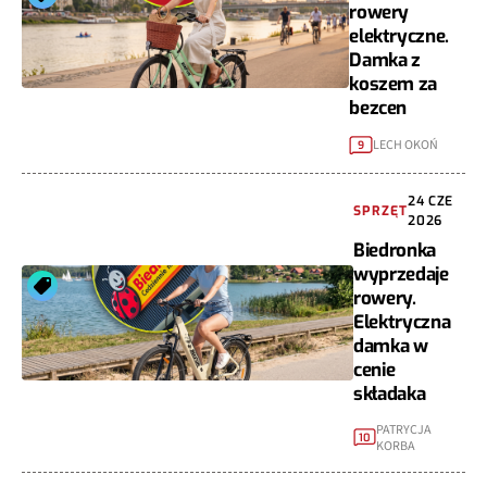
rowery
elektryczne.
Damka z
koszem za
bezcen
LECH OKOŃ
9
24 CZE
SPRZĘT
2026
Biedronka
wyprzedaje
rowery.
Elektryczna
damka w
cenie
składaka
PATRYCJA
10
KORBA