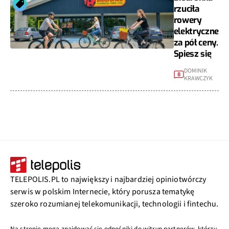
rzuciła
rowery
elektryczne
za pół ceny.
Spiesz się
DOMINIK
8
KRAWCZYK
TELEPOLIS.PL to największy i najbardziej opiniotwórczy
serwis w polskim Internecie, który porusza tematykę
szeroko rozumianej telekomunikacji, technologii i fintechu.
Na stronie mogą znajdować się odnośniki do witryn partnerów, którzy