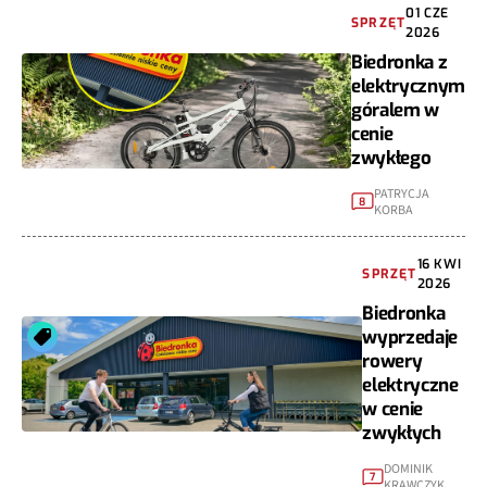
01 CZE
SPRZĘT
2026
Biedronka z
elektrycznym
góralem w
cenie
zwykłego
PATRYCJA
8
KORBA
16 KWI
SPRZĘT
2026
Biedronka
wyprzedaje
rowery
elektryczne
w cenie
zwykłych
DOMINIK
7
KRAWCZYK