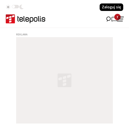
Zaloguj się
7